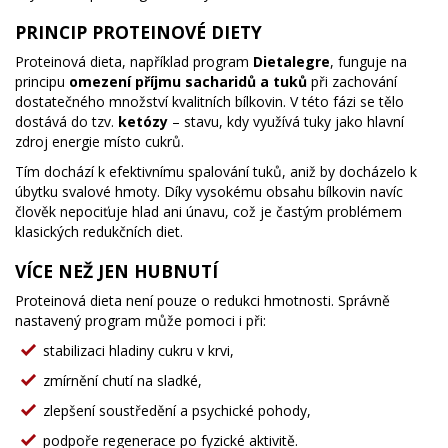
PRINCIP PROTEINOVÉ DIETY
Proteinová dieta, například program
Dietalegre
, funguje na
principu
omezení příjmu sacharidů a tuků
při zachování
dostatečného množství kvalitních bílkovin. V této fázi se tělo
dostává do tzv.
ketózy
– stavu, kdy využívá tuky jako hlavní
zdroj energie místo cukrů.
Tím dochází k efektivnímu spalování tuků, aniž by docházelo k
úbytku svalové hmoty. Díky vysokému obsahu bílkovin navíc
člověk nepociťuje hlad ani únavu, což je častým problémem
klasických redukčních diet.
VÍCE NEŽ JEN HUBNUTÍ
Proteinová dieta není pouze o redukci hmotnosti. Správně
nastavený program může pomoci i při:
stabilizaci hladiny cukru v krvi,
zmírnění chutí na sladké,
zlepšení soustředění a psychické pohody,
podpoře regenerace po fyzické aktivitě.