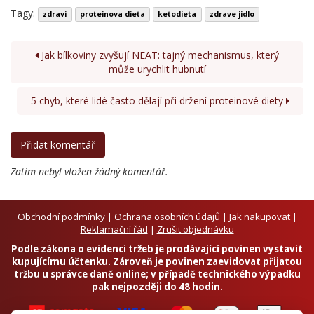
Tagy:
zdravi
proteinova dieta
ketodieta
zdrave jidlo
Jak bílkoviny zvyšují NEAT: tajný mechanismus, který
může urychlit hubnutí
5 chyb, které lidé často dělají při držení proteinové diety
Zatím nebyl vložen žádný komentář.
Obchodní podmínky
|
Ochrana osobních údajů
|
Jak nakupovat
|
Reklamační řád
|
Zrušit objednávku
Podle zákona o evidenci tržeb je prodávající povinen vystavit
kupujícímu účtenku. Zároveň je povinen zaevidovat přijatou
tržbu u správce daně online; v případě technického výpadku
pak nejpozději do 48 hodin.