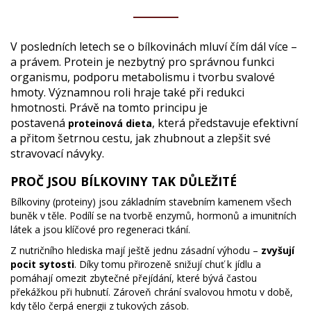
V posledních letech se o bílkovinách mluví čím dál více –
a právem. Protein je nezbytný pro správnou funkci
organismu, podporu metabolismu i tvorbu svalové
hmoty. Významnou roli hraje také při redukci
hmotnosti. Právě na tomto principu je
postavená
, která představuje efektivní
proteinová dieta
a přitom šetrnou cestu, jak zhubnout a zlepšit své
stravovací návyky.
PROČ JSOU BÍLKOVINY TAK DŮLEŽITÉ
Bílkoviny (proteiny) jsou základním stavebním kamenem všech
buněk v těle. Podílí se na tvorbě enzymů, hormonů a imunitních
látek a jsou klíčové pro regeneraci tkání.
Z nutričního hlediska mají ještě jednu zásadní výhodu –
zvyšují
pocit sytosti
. Díky tomu přirozeně snižují chuť k jídlu a
pomáhají omezit zbytečné přejídání, které bývá častou
překážkou při hubnutí. Zároveň chrání svalovou hmotu v době,
kdy tělo čerpá energii z tukových zásob.