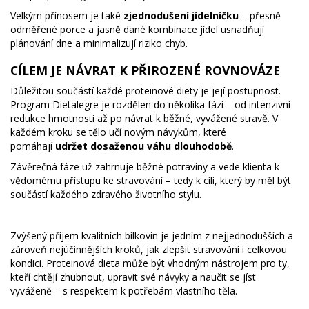
Velkým přínosem je také
zjednodušení jídelníčku
– přesně
odměřené porce a jasně dané kombinace jídel usnadňují
plánování dne a minimalizují riziko chyb.
CÍLEM JE NÁVRAT K PŘIROZENÉ ROVNOVÁZE
Důležitou součástí každé proteinové diety je její postupnost.
Program Dietalegre je rozdělen do několika fází – od intenzivní
redukce hmotnosti až po návrat k běžné, vyvážené stravě. V
každém kroku se tělo učí novým návykům, které
pomáhají
udržet dosaženou váhu dlouhodobě
.
Závěrečná fáze už zahrnuje běžné potraviny a vede klienta k
vědomému přístupu ke stravování – tedy k cíli, který by měl být
součástí každého zdravého životního stylu.
Zvýšený příjem kvalitních bílkovin je jedním z nejjednodušších a
zároveň nejúčinnějších kroků, jak zlepšit stravování i celkovou
kondici. Proteinová dieta může být vhodným nástrojem pro ty,
kteří chtějí zhubnout, upravit své návyky a naučit se jíst
vyváženě – s respektem k potřebám vlastního těla.