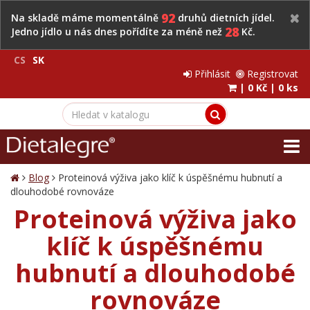
92
Na skladě máme momentálně
druhů dietních jídel.
28
Jedno jídlo u nás dnes pořídíte za méně než
Kč.
CS
SK
Přihlásit
Registrovat
|
0 Kč
|
0 ks
Blog
Proteinová výživa jako klíč k úspěšnému hubnutí a
dlouhodobé rovnováze
Proteinová výživa jako
klíč k úspěšnému
hubnutí a dlouhodobé
rovnováze