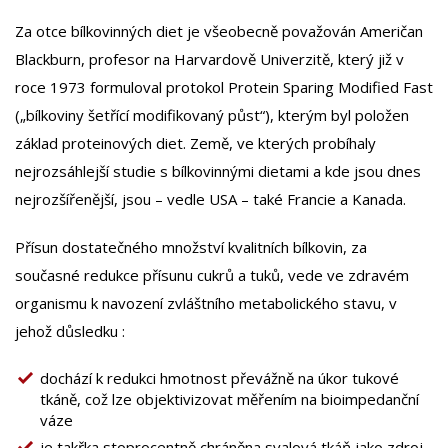
Za otce bílkovinných diet je všeobecně považován Američan
Blackburn, profesor na Harvardově Univerzitě, který již v
roce 1973 formuloval protokol Protein Sparing Modified Fast
(„bílkoviny šetřící modifikovaný půst“), kterým byl položen
základ proteinových diet. Země, ve kterých probíhaly
nejrozsáhlejší studie s bílkovinnými dietami a kde jsou dnes
nejrozšířenější, jsou – vedle USA – také Francie a Kanada.
Přísun dostatečného množství kvalitních bílkovin, za
současné redukce přísunu cukrů a tuků, vede ve zdravém
organismu k navození zvláštního metabolického stavu, v
jehož důsledku :
dochází k redukci hmotnost převážně na úkor tukové
tkáně, což lze objektivizovat měřením na bioimpedanční
váze
je takřka stoprocentně chráněna svalová tkáň jako zdroj