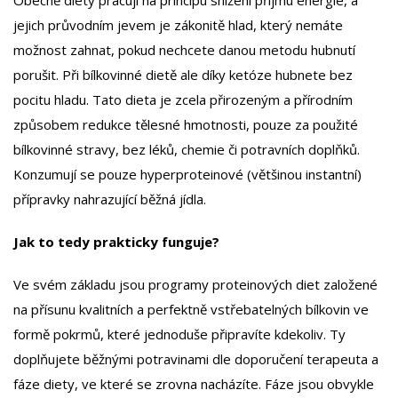
Obecně diety pracují na principu snížení příjmu energie, a
jejich průvodním jevem je zákonitě hlad, který nemáte
možnost zahnat, pokud nechcete danou metodu hubnutí
porušit. Při bílkovinné dietě ale díky ketóze hubnete bez
pocitu hladu. Tato dieta je zcela přirozeným a přírodním
způsobem redukce tělesné hmotnosti, pouze za použité
bílkovinné stravy, bez léků, chemie či potravních doplňků.
Konzumují se pouze hyperproteinové (většinou instantní)
přípravky nahrazující běžná jídla.
Jak to tedy prakticky funguje?
Ve svém základu jsou programy proteinových diet založené
na přísunu kvalitních a perfektně vstřebatelných bílkovin ve
formě pokrmů, které jednoduše připravíte kdekoliv. Ty
doplňujete běžnými potravinami dle doporučení terapeuta a
fáze diety, ve které se zrovna nacházíte. Fáze jsou obvykle