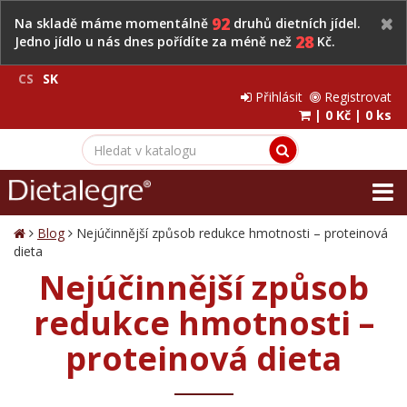
92
Na skladě máme momentálně
druhů dietních jídel.
28
Jedno jídlo u nás dnes pořídíte za méně než
Kč.
CS
SK
Přihlásit
Registrovat
|
0 Kč
|
0 ks
Blog
Nejúčinnější způsob redukce hmotnosti – proteinová
dieta
Nejúčinnější způsob
redukce hmotnosti –
proteinová dieta