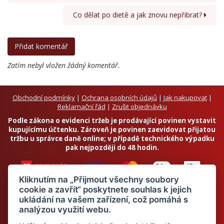
Co dělat po dietě a jak znovu nepřibrat?
Zatím nebyl vložen žádný komentář.
Obchodní podmínky
|
Ochrana osobních údajů
|
Jak nakupovat
|
Reklamační řád
|
Zrušit objednávku
Podle zákona o evidenci tržeb je prodávající povinen vystavit
kupujícímu účtenku. Zároveň je povinen zaevidovat přijatou
tržbu u správce daně online; v případě technického výpadku
pak nejpozději do 48 hodin.
Kliknutím na „Přijmout všechny soubory
cookie a zavřít“ poskytnete souhlas k jejich
ukládání na vašem zařízení, což pomáhá s
analýzou využití webu.
Chci odebírat newsletter