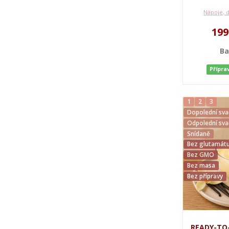
Nápoje, 
199
Ba
Přípra
1
2
3
Dopolední sva
Odpolední sva
Snídaně
Bez glutamátu
Bez GMO
Bez masa
Bez přípravy
READY-TO-