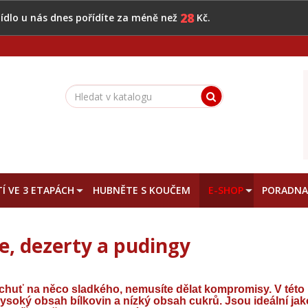
28
 jídlo u nás dnes pořídíte za méně než
Kč.
Í VE 3 ETAPÁCH
HUBNĚTE S KOUČEM
E-SHOP
PORADN
e, dezerty a pudingy
huť na něco sladkého, nemusíte dělat kompromisy. V této ka
vysoký obsah bílkovin a nízký obsah cukrů. Jsou ideální ja