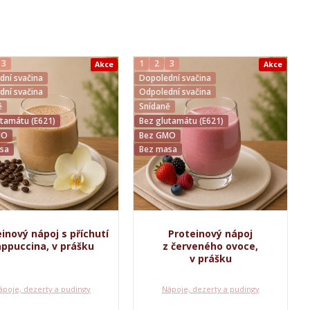
3
1
2
3
Akce
Akce
dní svačina
Dopolední svačina
dní svačina
Odpolední svačina
ě
Snídaně
utamátu (E621)
Bez glutamátu (E621)
MO
Bez GMO
sa
Bez masa
inový nápoj s příchutí
Proteinový nápoj
ppuccina, v prášku
z červeného ovoce,
v prášku
ápoje, dezerty a pudingy
Nápoje, dezerty a pudingy