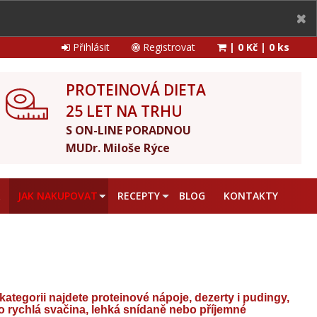
Přihlásit
Registrovat
|
0 Kč
|
0 ks
PROTEINOVÁ DIETA
25 LET NA TRHU
S ON-LINE PORADNOU
MUDr. Miloše Rýce
A
JAK NAKUPOVAT
RECEPTY
BLOG
KONTAKTY
tegorii najdete proteinové nápoje, dezerty i pudingy,
ko rychlá svačina, lehká snídaně nebo příjemné