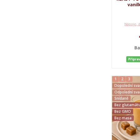
vanil
Nápoje, 
Ba
Přípra
1
2
3
Dopolední sva
Odpolední sva
Snídaně
Bez glutamátu
Bez GMO
Bez masa