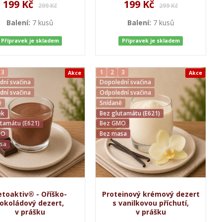
199 Kč
199 Kč
299 Kč
299 Kč
Balení:
7 kusů
Balení:
7 kusů
Přípravek je skladem
Přípravek je skladem
3
1
2
3
Akce
Akce
dní svačina
Dopolední svačina
dní svačina
Odpolední svačina
ě
Snídaně
ek
Bez glutamátu (E621)
utamátu (E621)
Bez GMO
MO
Bez masa
sa
etoaktiv® - Oříško-
Proteinový krémový dezert
okoládový dezert,
s vanilkovou příchutí,
v prášku
v prášku