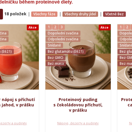
ídelníčku během proteinové diety.
18 položek
|
|
|
Všechny fáze
Všechny druhy jídel
Včetně Bez
1
2
3
1
2
Akce
Akce
čina
Dopolední svačina
Dopole
čina
Odpolední svačina
Odpole
Snídaně
Snídan
 (E621)
Bez glutamátu (E621)
Bez gl
Bez GMO
Bez G
Bez masa
Bez ma
 nápoj s příchutí
Proteinový puding
Prote
 jahod, v prášku
s čokoládovou příchutí,
ca
v prášku
dezerty a pudingy
Nápoje, dezerty a pudingy
N