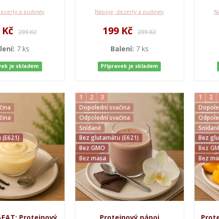
dezerty a pudingy
Nápoje, dezerty a pudingy
N
 Kč
199 Kč
299 Kč
299 Kč
lení:
7 ks
Balení:
7 ks
vek je skladem
Přípravek je skladem
1
2
3
1
2
čina
Dopolední svačina
Dopole
čina
Odpolední svačina
Odpole
Snídaně
Snídan
 (E621)
Bez glutamátu (E621)
Bez gl
Bez GMO
Bez G
Bez masa
Bez ma
EAT: Proteinový
Proteinový nápoj
Prote