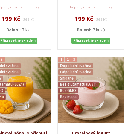
ápoje, dezerty a pudingy
Nápoje, dezerty a pudingy
199 Kč
199 Kč
299 Kč
299 Kč
Balení:
7 ks
Balení:
7 kusů
Přípravek je skladem
Přípravek je skladem
3
1
2
3
dní svačina
Dopolední svačina
dní svačina
Odpolední svačina
ě
Snídaně
utamátu (E621)
Bez glutamátu (E621)
MO
Bez GMO
sa
Bez masa
inový nápoj s příchutí
Proteinový jogurt