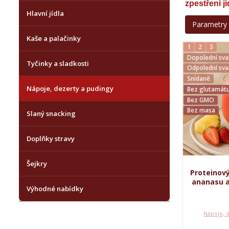
zpestření j
Hlavní jídla
Parametry
Kaše a palačinky
1
2
3
Dopolední sva
Tyčinky a sladkosti
Odpolední sva
Snídaně
Nápoje, dezerty a pudingy
Bez glutamátu
Bez GMO
Bez masa
Slaný snacking
Doplňky stravy
Šejkry
Proteinový
ananasu a
Výhodné nabídky
Nápoje, 