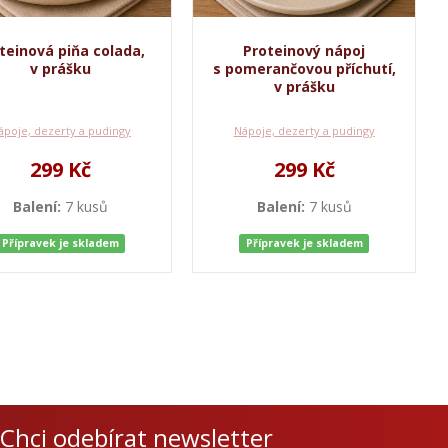
teinová piňa colada,
Proteinový nápoj
v prášku
s pomerančovou příchutí,
v prášku
ápoje, dezerty a pudingy
Nápoje, dezerty a pudingy
299 Kč
299 Kč
Balení:
7 kusů
Balení:
7 kusů
Přípravek je skladem
Přípravek je skladem
Chci odebírat newsletter