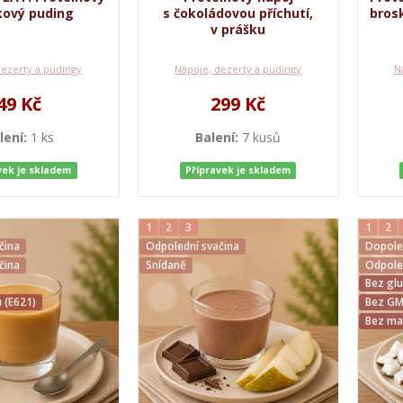
kový puding
s čokoládovou příchutí,
bros
v prášku
dezerty a pudingy
Nápoje, dezerty a pudingy
N
49 Kč
299 Kč
lení:
1 ks
Balení:
7 kusů
vek je skladem
Přípravek je skladem
1
2
3
1
2
čina
Odpolední svačina
Dopole
čina
Snídaně
Odpole
Bez gl
 (E621)
Bez G
Bez ma