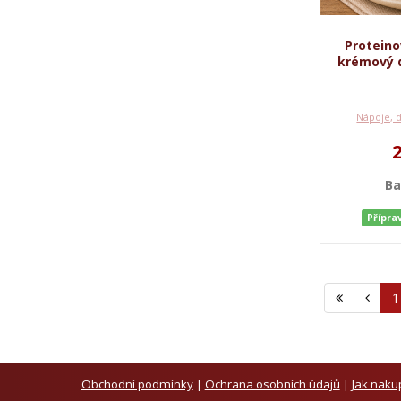
Protein
krémový d
Nápoje, 
Ba
Přípra
1
Obchodní podmínky
|
Ochrana osobních údajů
|
Jak naku