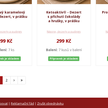
ový karamelový
Ketoaktiv® - Dezert
Pro
ezert, v prášku
s příchutí čokolády
a hrušky, v prášku
dezerty a pudingy
Nápoje, dezerty a pudingy
N
299 Kč
299 Kč
lení:
7 ks
Balení:
7 kusů v balení
vek je skladem
Přípravek je skladem
2
povat
|
Reklamační řád
|
Zrušit objednávku