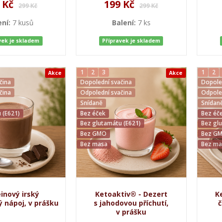
 Kč
199 Kč
299 Kč
299 Kč
ení:
7 kusů
Balení:
7 ks
vek je skladem
Přípravek je skladem
1
2
3
1
2
Akce
Akce
čina
Dopolední svačina
Dopole
čina
Odpolední svačina
Odpole
Snídaně
Snídan
 (E621)
Bez éček
Bez éč
Bez glutamátu (E621)
Bez gl
Bez GMO
Bez G
Bez masa
Bez ma
inový irský
Ketoaktiv® - Dezert
K
 nápoj, v prášku
s jahodovou příchutí,
č
v prášku