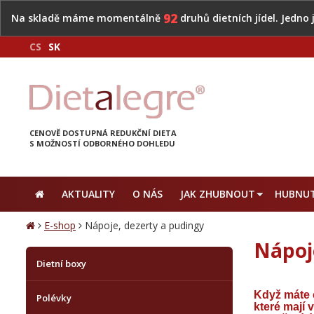
92
Na skladě máme momentálně
druhů dietních jídel. Jedno
CS
SK
CENOVĚ DOSTUPNÁ REDUKČNÍ DIETA
S MOŽNOSTÍ ODBORNÉHO DOHLEDU
AKTUALITY
O NÁS
JAK ZHUBNOUT
HUBNUT
E-shop
Nápoje, dezerty a pudingy
Nápoj
Dietní boxy
Když máte c
Polévky
které mají 