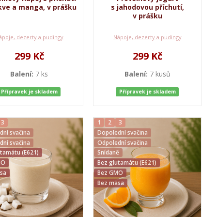
kve a manga, v prášku
s jahodovou příchutí,
v prášku
ápoje, dezerty a pudingy
Nápoje, dezerty a pudingy
299 Kč
299 Kč
Balení:
7 ks
Balení:
7 kusů
Přípravek je skladem
Přípravek je skladem
3
1
2
3
dní svačina
Dopolední svačina
dní svačina
Odpolední svačina
utamátu (E621)
Snídaně
MO
Bez glutamátu (E621)
sa
Bez GMO
Bez masa