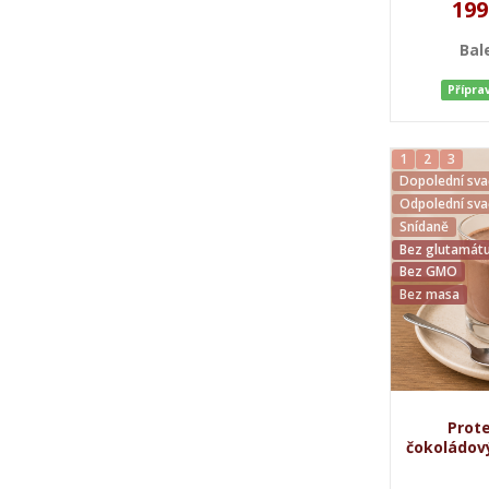
199
Bal
Přípra
1
2
3
Dopolední sva
Odpolední sva
Snídaně
Bez glutamátu
Bez GMO
Bez masa
Prote
čokoládový