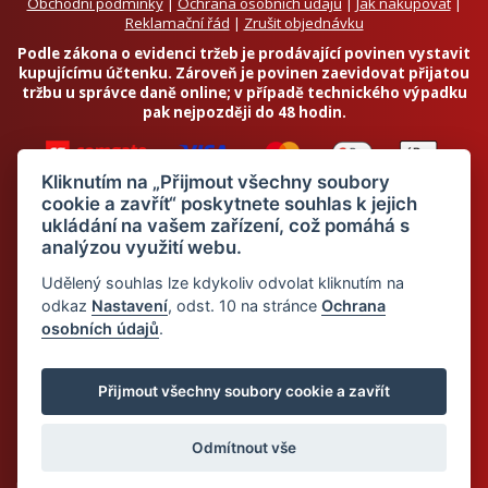
Obchodní podmínky
|
Ochrana osobních údajů
|
Jak nakupovat
|
Reklamační řád
|
Zrušit objednávku
Podle zákona o evidenci tržeb je prodávající povinen vystavit
kupujícímu účtenku. Zároveň je povinen zaevidovat přijatou
tržbu u správce daně online; v případě technického výpadku
pak nejpozději do 48 hodin.
Kliknutím na „Přijmout všechny soubory
cookie a zavřít“ poskytnete souhlas k jejich
ukládání na vašem zařízení, což pomáhá s
analýzou využití webu.
Chci odebírat newsletter
Udělený souhlas lze kdykoliv odvolat kliknutím na
odkaz
Nastavení
, odst. 10 na stránce
Ochrana
osobních údajů
.
Odesláním souhlasím se
zpracováním osobních údajů
© 2026 Dietalegre - bílkovinná dieta pro zdravé hubnutí
Přijmout všechny soubory cookie a zavřít
Odmítnout vše
Mapa stránek
Web:
Crespo, s.r.o.