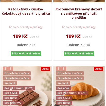
Ketoaktiv® - Oříško-
Proteinový krémový dezert
čokoládový dezert, v prášku
s vanilkovou příchutí,
v prášku
Nápoje, dezerty a pudingy
Nápoje, dezerty a pudingy
199 Kč
199 Kč
299 Kč
299 Kč
Balení:
7 ks
Balení:
7 kusů
Přípravek je skladem
Přípravek je skladem
2
3
2
3
Akce
Akce
Dopolední svačina
Dopolední svačina
Odpolední svačina
Odpolední svačina
Snídaně
Snídaně
Bez glutamátu (E621)
Bez éček
Bez GMO
Bez glutamátu (E621)
Bez masa
Bez GMO
Bez přípravy
Bez masa