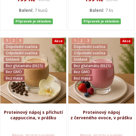
Balení:
7 kusů
Balení:
7 ks
Přípravek je skladem
Přípravek je skladem
1
2
3
1
2
3
Akce
Akce
Dopolední svačina
Dopolední svačina
Odpolední svačina
Odpolední svačina
Snídaně
Snídaně
Bez glutamátu (E621)
Bez glutamátu (E621)
Bez GMO
Bez GMO
Bez masa
Bez masa
Proteinový nápoj s příchutí
Proteinový nápoj
cappuccina, v prášku
z červeného ovoce, v prášku
Nápoje, dezerty a pudingy
Nápoje, dezerty a pudingy