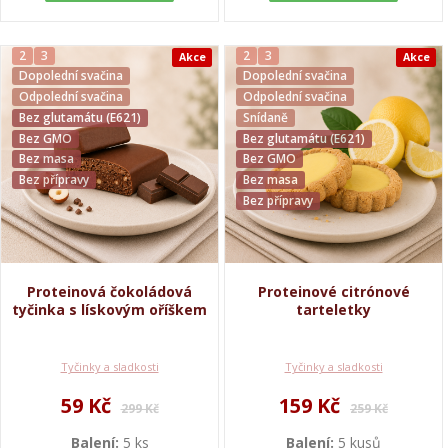
2
3
2
3
Akce
Akce
Dopolední svačina
Dopolední svačina
Odpolední svačina
Odpolední svačina
Bez glutamátu (E621)
Snídaně
Bez GMO
Bez glutamátu (E621)
Bez masa
Bez GMO
Bez přípravy
Bez masa
Bez přípravy
Proteinová čokoládová
Proteinové citrónové
tyčinka s lískovým oříškem
tarteletky
Tyčinky a sladkosti
Tyčinky a sladkosti
59 Kč
159 Kč
299 Kč
259 Kč
Balení:
5 ks
Balení:
5 kusů