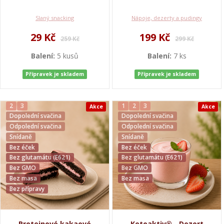
Slaný snacking
Nápoje, dezerty a pudingy
29 Kč
199 Kč
259 Kč
299 Kč
Balení:
5 kusů
Balení:
7 ks
Přípravek je skladem
Přípravek je skladem
2
3
1
2
3
Akce
Akce
Dopolední svačina
Dopolední svačina
Odpolední svačina
Odpolední svačina
Snídaně
Snídaně
Bez éček
Bez éček
Bez glutamátu (E621)
Bez glutamátu (E621)
Bez GMO
Bez GMO
Bez masa
Bez masa
Bez přípravy
Proteinové kakaové
Ketoaktiv® - Dezert