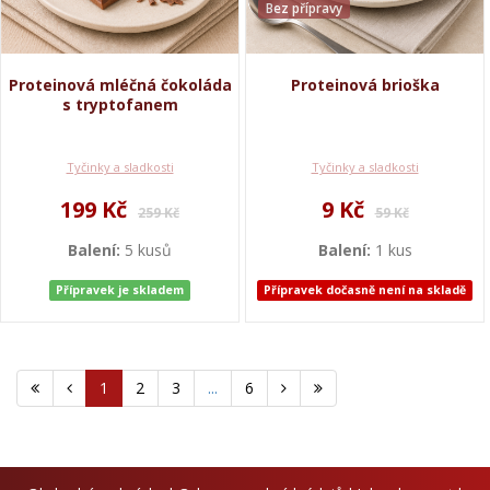
Bez přípravy
Proteinová mléčná čokoláda
Proteinová brioška
s tryptofanem
Tyčinky a sladkosti
Tyčinky a sladkosti
199 Kč
9 Kč
259 Kč
59 Kč
Balení:
5 kusů
Balení:
1 kus
Přípravek je skladem
Přípravek dočasně není na skladě
1
2
3
...
6