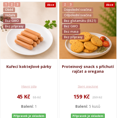
1
2
3
2
3
Akce
Akce
Oběd
Dopolední svačina
Večeře
Odpolední svačina
Bez GMO
Bez glutamátu (E621)
Bez přípravy
Bez GMO
Bez masa
Bez přípravy
Kuřecí koktejlové párky
Proteinový snack s příchutí
rajčat a oregana
Hlavní jídla
Slaný snacking
45 Kč
159 Kč
55 Kč
259 Kč
Balení:
1
Balení:
5 kusů
Přípravek je skladem
Přípravek je skladem