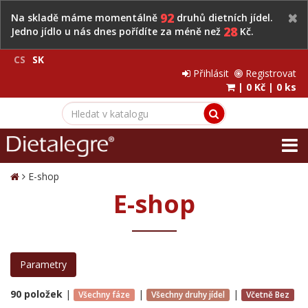
92
Na skladě máme momentálně
druhů dietních jídel.
28
Jedno jídlo u nás dnes pořídíte za méně než
Kč.
CS
SK
Přihlásit
Registrovat
|
0 Kč
|
0 ks
E-shop
E-shop
Parametry
90 položek
|
|
|
Všechny fáze
Všechny druhy jídel
Včetně Bez