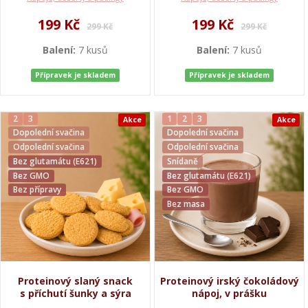
199 Kč
199 Kč
299 Kč
299 Kč
Balení:
7 kusů
Balení:
7 kusů
Přípravek je skladem
Přípravek je skladem
2
3
1
2
3
Akce
Akce
Dopolední svačina
Dopolední svačina
Odpolední svačina
Odpolední svačina
Bez glutamátu (E621)
Snídaně
Bez GMO
Bez glutamátu (E621)
Bez přípravy
Bez GMO
Bez masa
Proteinový slaný snack
Proteinový irský čokoládový
s příchutí šunky a sýra
nápoj, v prášku