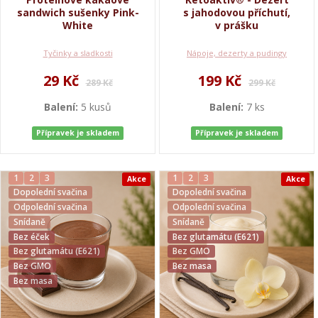
sandwich sušenky Pink-
s jahodovou příchutí,
White
v prášku
Tyčinky a sladkosti
Nápoje, dezerty a pudingy
29 Kč
199 Kč
289 Kč
299 Kč
Balení:
5 kusů
Balení:
7 ks
Přípravek je skladem
Přípravek je skladem
1
2
3
1
2
3
Akce
Akce
Dopolední svačina
Dopolední svačina
Odpolední svačina
Odpolední svačina
Snídaně
Snídaně
Bez éček
Bez glutamátu (E621)
Bez glutamátu (E621)
Bez GMO
Bez GMO
Bez masa
Bez masa