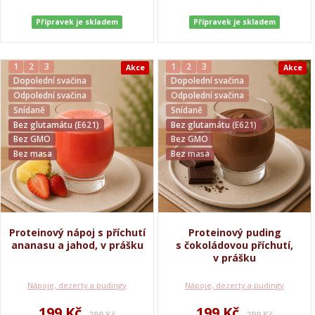
Přípravek je skladem
Přípravek je skladem
1
2
3
1
2
3
Akce
Akce
Dopolední svačina
Dopolední svačina
Odpolední svačina
Odpolední svačina
Snídaně
Snídaně
Bez glutamátu (E621)
Bez glutamátu (E621)
Bez GMO
Bez GMO
Bez masa
Bez masa
Proteinový nápoj s příchutí
Proteinový puding
ananasu a jahod, v prášku
s čokoládovou příchutí,
v prášku
Nápoje, dezerty a pudingy
Nápoje, dezerty a pudingy
199 Kč
199 Kč
299 Kč
299 Kč