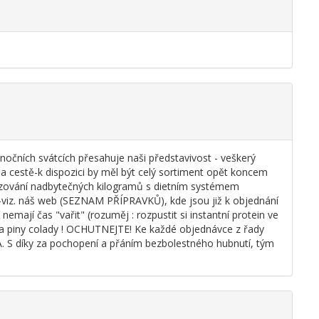
nočních svátcích přesahuje naši představivost - veškerý
a cestě-k dispozici by měl být celý sortiment opět koncem
hazování nadbytečných kilogramů s dietním systémem
-viz. náš web (SEZNAM PŘÍPRAVKŮ), kde jsou již k objednání
mají čas "vařit" (rozuměj : rozpustit si instantní protein ve
a a piny colady ! OCHUTNEJTE! Ke každé objednávce z řady
 S díky za pochopení a přáním bezbolestného hubnutí, tým