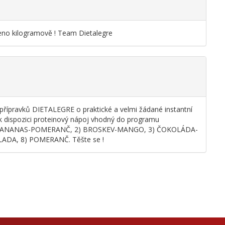
eno kilogramově ! Team Dietalegre
 přípravků DIETALEGRE o praktické a velmi žádané instantní
 k dispozici proteinový nápoj vhodný do programu
tě : 1) ANANAS-POMERANČ, 2) BROSKEV-MANGO, 3) ČOKOLÁDA-
ADA, 8) POMERANČ. Těšte se !