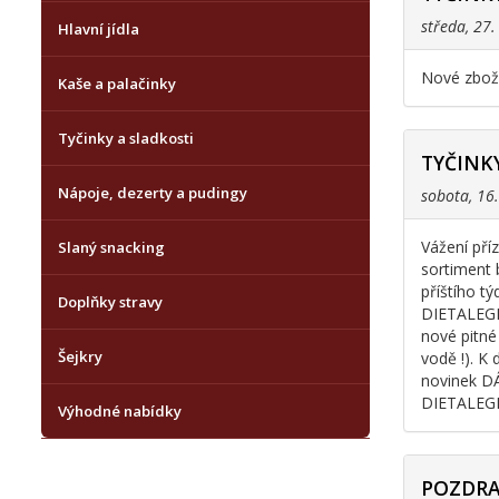
středa, 27
Hlavní jídla
Nové zboží
Kaše a palačinky
Tyčinky a sladkosti
TYČINK
Nápoje, dezerty a pudingy
sobota, 16
Vážení pří
Slaný snacking
sortiment 
příštího t
Doplňky stravy
DIETALEGRE
nové pitné
Šejkry
vodě !). K
novinek DÁ
DIETALEG
Výhodné nabídky
POZDRA