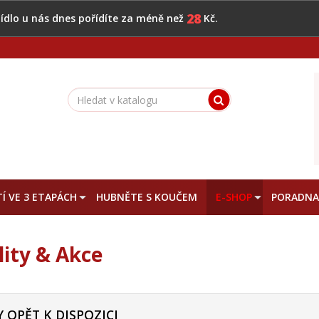
28
 jídlo u nás dnes pořídíte za méně než
Kč.
Í VE 3 ETAPÁCH
HUBNĚTE S KOUČEM
E-SHOP
PORADN
lity & Akce
 OPĚT K DISPOZICI