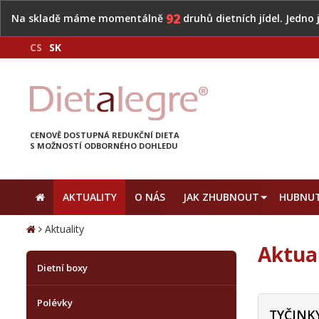
92
Na skladě máme momentálně
druhů dietních jídel. Jedno
CS
SK
CENOVĚ DOSTUPNÁ REDUKČNÍ DIETA
S MOŽNOSTÍ ODBORNÉHO DOHLEDU
AKTUALITY
O NÁS
JAK ZHUBNOUT
HUBNUT
Aktuality
Aktua
Dietní boxy
Polévky
TYČINKY