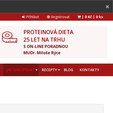
Přihlásit
Registrovat
|
0 Kč
|
0 ks
PROTEINOVÁ DIETA
25 LET NA TRHU
S ON-LINE PORADNOU
MUDr. Miloše Rýce
A
JAK NAKUPOVAT
RECEPTY
BLOG
KONTAKTY