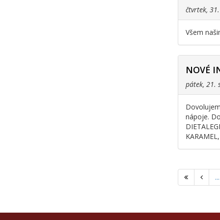
čtvrtek, 31
Všem našim
NOVÉ I
pátek, 21.
Dovolujeme
nápoje. Do
DIETALEGR
KARAMEL, 
...