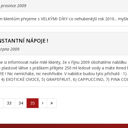
. prosince 2009
 klientům přejeme s VELKÝMI DÍKY co nehubenější rok 2010... myšl
NSTANTNÍ NÁPOJE !
 srpna 2009
 si informovat naše milé klienty, že v říjnu 2009 obohatíme nabídku
 plastové láhve s práškem přilijete 250 ml ledové vody a máte ihned
E ! Nic nemícháte, nic neohříváte. V nabídce budou tyto příchu
4) EXOTICKÉ OVOCE, 5) GRAPEFRUIT, 6) CAPPUCCINO, 7) PINA COL
33
34
35