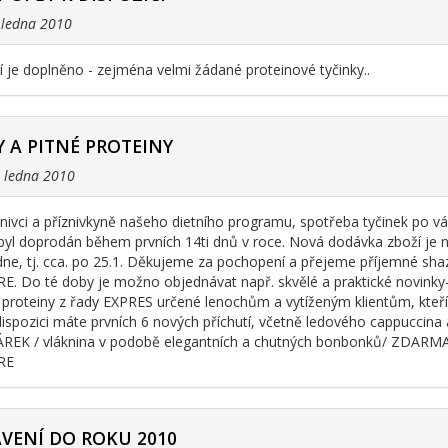
. ledna 2010
 je doplněno - zejména velmi žádané proteinové tyčinky..
Y A PITNÉ PROTEINY
. ledna 2010
znivci a příznivkyně našeho dietního programu, spotřeba tyčinek po vá
byl doprodán během prvních 14ti dnů v roce. Nová dodávka zboží je n
ýdne, tj. cca. po 25.1. Děkujeme za pochopení a přejeme příjemné s
. Do té doby je možno objednávat např. skvělé a praktické novinky
 proteiny z řady EXPRES určené lenochům a vytíženým klientům, kteří ne
 dispozici máte prvních 6 nových příchutí, včetně ledového cappuccin
REK / vláknina v podobě elegantních a chutných bonbonků/ ZDARMA.
RE
VENÍ DO ROKU 2010