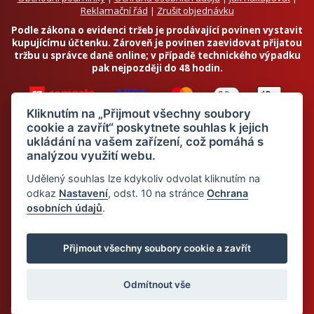
Reklamační řád
|
Zrušit objednávku
Podle zákona o evidenci tržeb je prodávající povinen vystavit
kupujícímu účtenku. Zároveň je povinen zaevidovat přijatou
tržbu u správce daně online; v případě technického výpadku
pak nejpozději do 48 hodin.
Kliknutím na „Přijmout všechny soubory
cookie a zavřít“ poskytnete souhlas k jejich
ukládání na vašem zařízení, což pomáhá s
analýzou využití webu.
Chci odebírat newsletter
Udělený souhlas lze kdykoliv odvolat kliknutím na
odkaz
Nastavení
, odst. 10 na stránce
Ochrana
osobních údajů
.
Odesláním souhlasím se
zpracováním osobních údajů
© 2026 Dietalegre - bílkovinná dieta pro zdravé hubnutí
Přijmout všechny soubory cookie a zavřít
Odmítnout vše
Mapa stránek
Web:
Crespo, s.r.o.