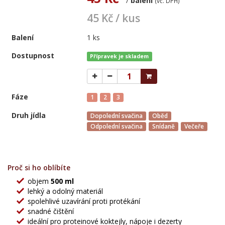
/
balení
(vč. DPH)
45 Kč / kus
Balení
1 ks
Dostupnost
Přípravek je skladem
Fáze
1
2
3
Druh jídla
Dopolední svačina
Oběd
Odpolední svačina
Snídaně
Večeře
Proč si ho oblíbíte
objem
500 ml
lehký a odolný materiál
spolehlivé uzavírání proti protékání
snadné čištění
ideální pro proteinové koktejly, nápoje i dezerty