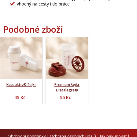
vhodný na cesty i do práce
Podobné zboží
Ketoaktiv® šejkr
Premium šejkr
Dietalegre®
45 Kč
55 Kč
Obchodní podmínky
|
Ochrana osobních údajů
|
Jak nakupovat
|