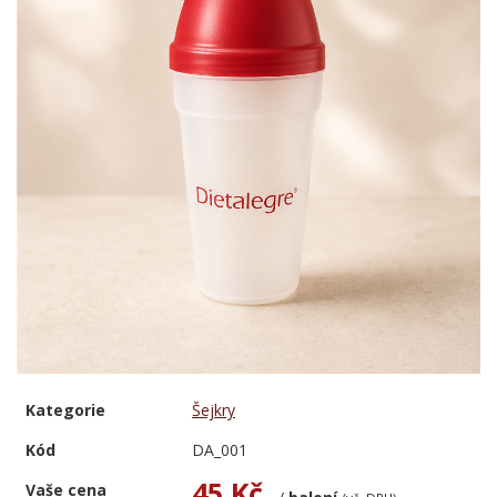
Kategorie
Šejkry
Kód
DA_001
45 Kč
Vaše cena