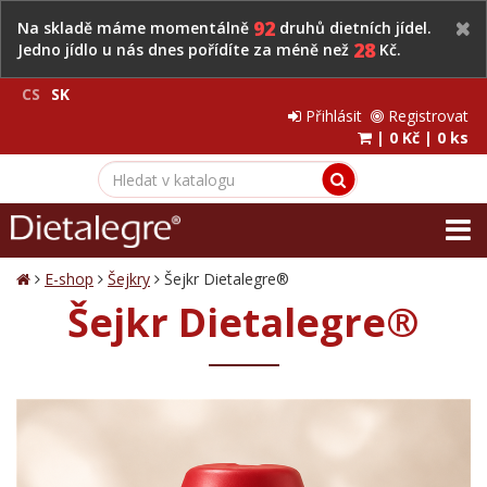
92
Na skladě máme momentálně
druhů dietních jídel.
28
Jedno jídlo u nás dnes pořídíte za méně než
Kč.
CS
SK
Přihlásit
Registrovat
|
0 Kč
|
0 ks
E-shop
Šejkry
Šejkr Dietalegre®
Šejkr Dietalegre®