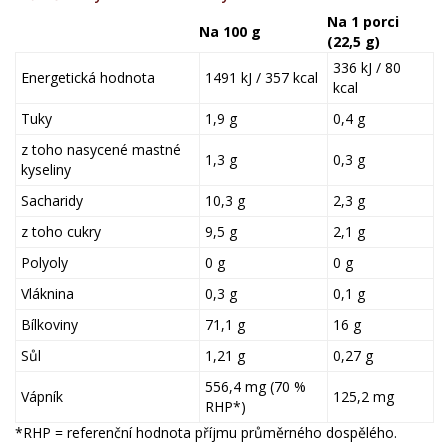
Na 1 porci
Na 100 g
(22,5 g)
336 kJ / 80
Energetická hodnota
1491 kJ / 357 kcal
kcal
Tuky
1,9 g
0,4 g
z toho nasycené mastné
1,3 g
0,3 g
kyseliny
Sacharidy
10,3 g
2,3 g
z toho cukry
9,5 g
2,1 g
Polyoly
0 g
0 g
Vláknina
0,3 g
0,1 g
Bílkoviny
71,1 g
16 g
Sůl
1,21 g
0,27 g
556,4 mg (70 %
Vápník
125,2 mg
RHP*)
*RHP = referenční hodnota příjmu průměrného dospělého.