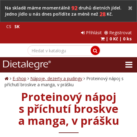
92
Na skladě máme momentálně
druhů dietních jídel.
28
Jedno jídlo u nás dnes pořídíte za méně než
Kč.
CS
SK
Přihlásit
Registrovat
|
0 Kč
|
0 ks
E-shop
Nápoje, dezerty a pudingy
Proteinový nápoj s
příchutí broskve a manga, v prášku
Proteinový nápoj
s příchutí broskve
a manga, v prášku