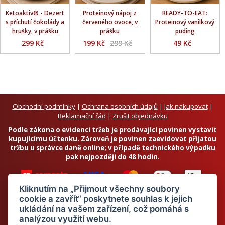
Ketoaktiv® - Dezert
Proteinový nápoj z
READY-TO-EAT:
s příchutí čokolády a
červeného ovoce, v
Proteinový vanilkový
hrušky, v prášku
prášku
puding
299 Kč
199 Kč
299 Kč
49 Kč
Obchodní podmínky
|
Ochrana osobních údajů
|
Jak nakupovat
|
Reklamační řád
|
Zrušit objednávku
Podle zákona o evidenci tržeb je prodávající povinen vystavit
kupujícímu účtenku. Zároveň je povinen zaevidovat přijatou
tržbu u správce daně online; v případě technického výpadku
pak nejpozději do 48 hodin.
Kliknutím na „Přijmout všechny soubory
cookie a zavřít“ poskytnete souhlas k jejich
ukládání na vašem zařízení, což pomáhá s
analýzou využití webu.