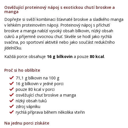
Osvěžující proteinový nápoj s exotickou chutí broskve a
manga
Dopřejte si svěží kombinaci šťavnaté broskve a sladkého manga
v lehkém proteinovém nápoji. Proteinový nápoj s příchutí
broskve a manga nabízí vysoký obsah bílkovin, nízký obsah
cukrů a příjemně ovocnou chuť. Skvěle se hodí jako rychlá
svačina, po sportovní aktivitě nebo jako součást redukčního
jídelníčku.
Každá porce obsahuje
16 g bílkovin
a pouze
80 kcal
.
Proč si ho oblíbíte
71,1 g bílkovin na 100 g
16 g bílkovin v jedné porci
pouze 80 kcal v porci
osvěžující chuť broskve a manga
nízký obsah tuků
zdroj vápníku
rychlá příprava během několika vteřin
Na jednu porci získáte