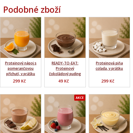
Podobné zboží
Proteinový nápoj s
READY-TO-EAT:
Proteinová piňa
pomerančovou
Proteinový
colada, v prášku
příchutí, v prášku
čokoládový puding
299 Kč
49 Kč
299 Kč
AKCE