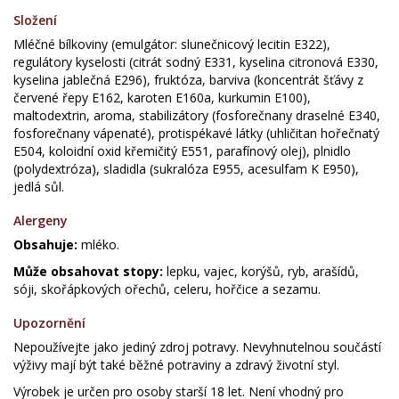
Složení
Mléčné bílkoviny (emulgátor: slunečnicový lecitin E322),
regulátory kyselosti (citrát sodný E331, kyselina citronová E330,
kyselina jablečná E296), fruktóza, barviva (koncentrát šťávy z
červené řepy E162, karoten E160a, kurkumin E100),
maltodextrin, aroma, stabilizátory (fosforečnany draselné E340,
fosforečnany vápenaté), protispékavé látky (uhličitan hořečnatý
E504, koloidní oxid křemičitý E551, parafínový olej), plnidlo
(polydextróza), sladidla (sukralóza E955, acesulfam K E950),
jedlá sůl.
Alergeny
Obsahuje:
mléko.
Může obsahovat stopy:
lepku, vajec, korýšů, ryb, arašídů,
sóji, skořápkových ořechů, celeru, hořčice a sezamu.
Upozornění
Nepoužívejte jako jediný zdroj potravy. Nevyhnutelnou součástí
výživy mají být také běžné potraviny a zdravý životní styl.
Výrobek je určen pro osoby starší 18 let. Není vhodný pro