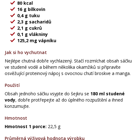
80 kcal
16 g bílkovin
0,4 g tuku
2,3 g sacharidů
2,1 g cukrů
0,1 g vlákniny
125,2 mg vápníku
Jak si ho vychutnat
Nejlépe chutná dobře vychlazený. Stačí rozmíchat obsah sáčku
ve studené vodě a během několika okamžiků si připravíte
osvěžující proteinový nápoj s ovocnou chutí broskve a manga.
Použití
Obsah jednoho sáčku vsypte do šejkru se
180 ml studené
vody
, dobře protřepejte až do úplného rozpuštění a ihned
konzumujte.
Hmotnost
Hmotnost 1 porce:
22,5 g
Průměrná výživová hodnota výrobku