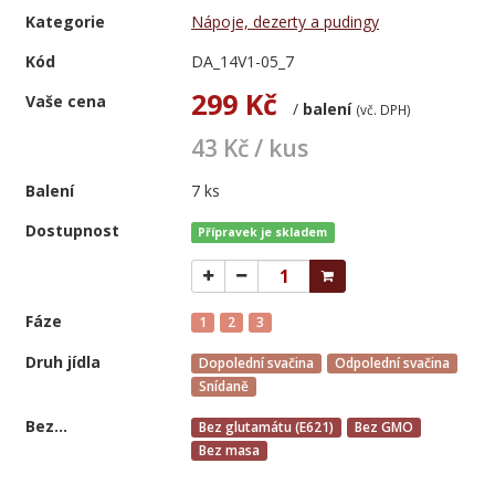
Kategorie
Nápoje, dezerty a pudingy
Kód
DA_14V1-05_7
299 Kč
Vaše cena
/
balení
(vč. DPH)
43 Kč / kus
Balení
7 ks
Dostupnost
Přípravek je skladem
Fáze
1
2
3
Druh jídla
Dopolední svačina
Odpolední svačina
Snídaně
Bez...
Bez glutamátu (E621)
Bez GMO
Bez masa