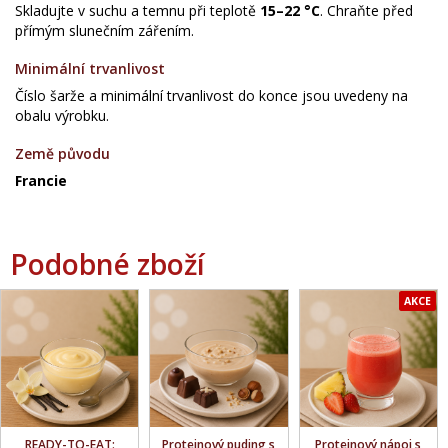
Skladujte v suchu a temnu při teplotě
15–22 °C
. Chraňte před
přímým slunečním zářením.
Minimální trvanlivost
Číslo šarže a minimální trvanlivost do konce jsou uvedeny na
obalu výrobku.
Země původu
Francie
Podobné zboží
AKCE
READY-TO-EAT:
Proteinový puding s
Proteinový nápoj s