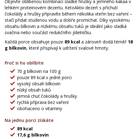
Objevte oblíbenou kombinaci sladké hrušky a jemného kakaa v
lehkém proteinovém dezertu. KetoAktiv dezert s příchutí
čokolády a hrušky připravíte během několika vteřin bez vaření –
stačí přidat studenou vodu a dobře promíchat. Díky vysokému
obsahu bílkovin a nízkému obsahu tuků je ideální jako sladká
svačina nebo součást redukčního jídelníčku.
Každá porce obsahuje pouze
89 kcal
a zároveň dodá téměř
18
g bílkovin
, které přispívají k udržení svalové hmoty.
Proč si ho oblíbíte
70 g bílkovin na 100 g
pouze 89 kcal v jedné porci
vysoký obsah bílkovin
nízký obsah tuků
jemná chuť čokolády a hrušky
rychlá příprava bez vaření
obohaceno o vitaminy
Na jednu porci získáte
89 kcal
17,6 g bílkovin