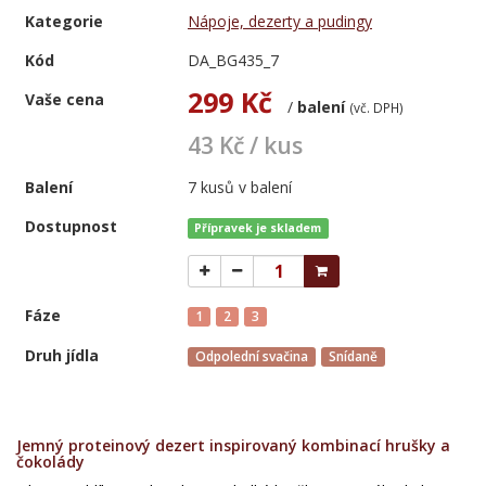
Kategorie
Nápoje, dezerty a pudingy
Kód
DA_BG435_7
299 Kč
Vaše cena
/
balení
(vč. DPH)
43 Kč / kus
Balení
7 kusů v balení
Dostupnost
Přípravek je skladem
Fáze
1
2
3
Druh jídla
Odpolední svačina
Snídaně
Jemný proteinový dezert inspirovaný kombinací hrušky a
čokolády