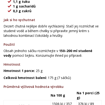
1,1 g tuku
1 g sacharidů
0,3 g cukrů
Jak si ho vychutnat
Dezert chutná nejlépe dobře vychlazený. Stačí jej rozmíchat ve
studené vodě a během chvilky si připravíte jemný krém s
lahodnou kombinací čokolády a hrušky.
Použití
Obsah jednoho sáčku rozmíchejte v
150–200 ml studené
vody
pomocí šejkru. Konzumujte ihned po přípravě.
Hmotnost
Hmotnost 1 porce:
25 g
Celková hmotnost balení:
175 g (7 sáčků)
Průměrná výživová hodnota výrobku
Na 1 porci (25
Na 100 g
g)
1506 kJ / 357
376 kJ / 89