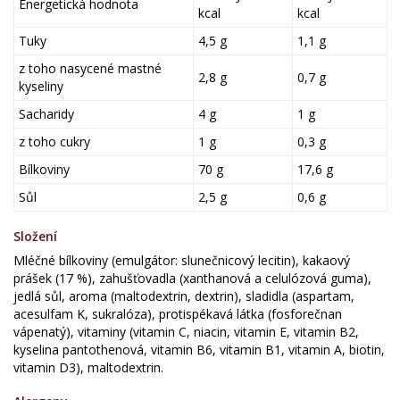
Energetická hodnota
kcal
kcal
Tuky
4,5 g
1,1 g
z toho nasycené mastné
2,8 g
0,7 g
kyseliny
Sacharidy
4 g
1 g
z toho cukry
1 g
0,3 g
Bílkoviny
70 g
17,6 g
Sůl
2,5 g
0,6 g
Složení
Mléčné bílkoviny (emulgátor: slunečnicový lecitin), kakaový
prášek (17 %), zahušťovadla (xanthanová a celulózová guma),
jedlá sůl, aroma (maltodextrin, dextrin), sladidla (aspartam,
acesulfam K, sukralóza), protispékavá látka (fosforečnan
vápenatý), vitaminy (vitamin C, niacin, vitamin E, vitamin B2,
kyselina pantothenová, vitamin B6, vitamin B1, vitamin A, biotin,
vitamin D3), maltodextrin.