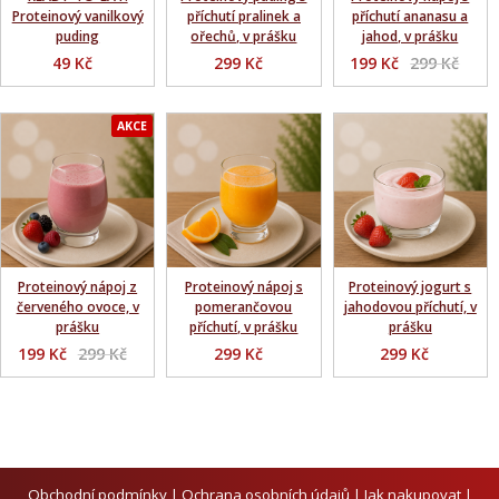
Proteinový vanilkový
příchutí pralinek a
příchutí ananasu a
puding
ořechů, v prášku
jahod, v prášku
49 Kč
299 Kč
199 Kč
299 Kč
AKCE
Proteinový nápoj z
Proteinový nápoj s
Proteinový jogurt s
červeného ovoce, v
pomerančovou
jahodovou příchutí, v
prášku
příchutí, v prášku
prášku
199 Kč
299 Kč
299 Kč
299 Kč
Obchodní podmínky
|
Ochrana osobních údajů
|
Jak nakupovat
|