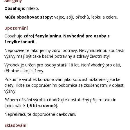
Alergeny
Obsahuje:
mléko.
Může obsahovat stopy:
vajec, sóji, ořechů, lepku a celeru.
Upozornění
Obsahuje
zdroj fenylalaninu
.
Nevhodné pro osoby s
fenylketonurií.
Nepoužívejte jako jediný zdroj potravy. Nevyhnutelnou součástí
výživy mají být také běžné potraviny a zdravý životní styl.
Výrobek je určen pro osoby starší 18 let. Není vhodný pro děti,
těhotné a kojící ženy.
Pokud je výrobek konzumován jako součást nízkoenergetické
diety, řiďte se doporučeními odborníka se zkušenostmi v oblasti
výživy.
Během užívání výrobku dodržujte dostatečný příjem tekutin
(minimálně
1,5 litru denně
).
Nepřekračujte doporučené dávkování.
Skladování