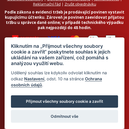
Reklamační řád
|
Zrušit objednávku
Podle zákona o evidenci tržeb je prodávající povinen vystavit
kupujícímu účtenku. Zároveň je povinen zaevidovat přijatou
tržbu u správce daně online; v případě technického výpadku
pak nejpozději do 48 hodin.
Kliknutím na „Přijmout všechny soubory
cookie a zavřít“ poskytnete souhlas k jejich
ukládání na vašem zařízení, což pomáhá s
analýzou využití webu.
Chci odebírat newsletter
Udělený souhlas lze kdykoliv odvolat kliknutím na
odkaz
Nastavení
, odst. 10 na stránce
Ochrana
osobních údajů
.
Odesláním souhlasím se
zpracováním osobních údajů
© 2026 Dietalegre - bílkovinná dieta pro zdravé hubnutí
Přijmout všechny soubory cookie a zavřít
Odmítnout vše
Mapa stránek
Web:
Crespo, s.r.o.