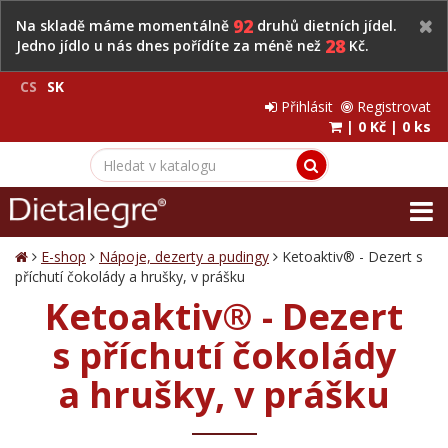
92
Na skladě máme momentálně
druhů dietních jídel.
28
Jedno jídlo u nás dnes pořídíte za méně než
Kč.
CS
SK
Přihlásit
Registrovat
|
0 Kč
|
0 ks
E-shop
Nápoje, dezerty a pudingy
Ketoaktiv® - Dezert s
příchutí čokolády a hrušky, v prášku
Ketoaktiv® - Dezert
s příchutí čokolády
a hrušky, v prášku