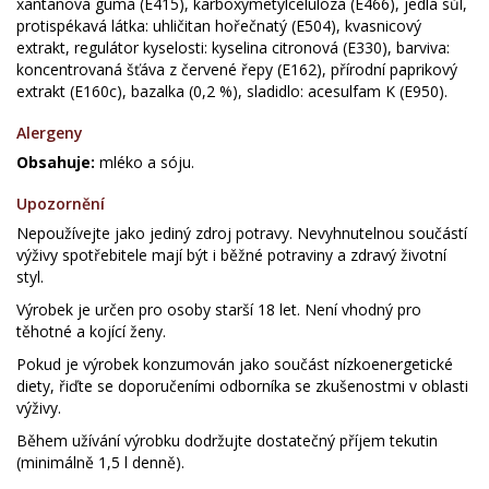
xantanová guma (E415), karboxymetylcelulóza (E466), jedlá sůl,
protispékavá látka: uhličitan hořečnatý (E504), kvasnicový
extrakt, regulátor kyselosti: kyselina citronová (E330), barviva:
koncentrovaná šťáva z červené řepy (E162), přírodní paprikový
extrakt (E160c), bazalka (0,2 %), sladidlo: acesulfam K (E950).
Alergeny
Obsahuje:
mléko a sóju.
Upozornění
Nepoužívejte jako jediný zdroj potravy. Nevyhnutelnou součástí
výživy spotřebitele mají být i běžné potraviny a zdravý životní
styl.
Výrobek je určen pro osoby starší 18 let. Není vhodný pro
těhotné a kojící ženy.
Pokud je výrobek konzumován jako součást nízkoenergetické
diety, řiďte se doporučeními odborníka se zkušenostmi v oblasti
výživy.
Během užívání výrobku dodržujte dostatečný příjem tekutin
(minimálně 1,5 l denně).