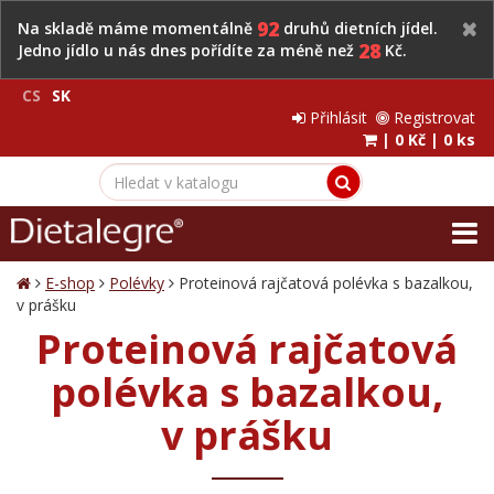
92
Na skladě máme momentálně
druhů dietních jídel.
28
Jedno jídlo u nás dnes pořídíte za méně než
Kč.
CS
SK
Přihlásit
Registrovat
|
0 Kč
|
0 ks
E-shop
Polévky
Proteinová rajčatová polévka s bazalkou,
v prášku
Proteinová rajčatová
polévka s bazalkou,
v prášku