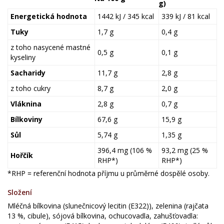
g)
Energetická hodnota
1442 kJ / 345 kcal
339 kJ / 81 kcal
Tuky
1,7 g
0,4 g
z toho nasycené mastné
0,5 g
0,1 g
kyseliny
Sacharidy
11,7 g
2,8 g
z toho cukry
8,7 g
2,0 g
Vláknina
2,8 g
0,7 g
Bílkoviny
67,6 g
15,9 g
Sůl
5,74 g
1,35 g
396,4 mg (106 %
93,2 mg (25 %
Hořčík
RHP*)
RHP*)
*RHP = referenční hodnota příjmu u průměrné dospělé osoby.
Složení
Mléčná bílkovina (slunečnicový lecitin (E322)), zelenina (rajčata
13 %, cibule), sójová bílkovina, ochucovadla, zahušťovadla: