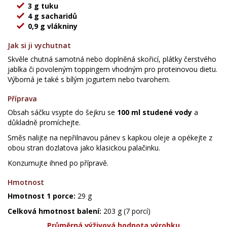
3 g tuku
4 g sacharidů
0,9 g vlákniny
Jak si ji vychutnat
Skvěle chutná samotná nebo doplněná skořicí, plátky čerstvého
jablka či povoleným toppingem vhodným pro proteinovou dietu.
Výborná je také s bílým jogurtem nebo tvarohem.
Příprava
Obsah sáčku vsypte do šejkru se
100 ml studené vody
a
důkladně promíchejte.
Směs nalijte na nepřilnavou pánev s kapkou oleje a opékejte z
obou stran dozlatova jako klasickou palačinku.
Konzumujte ihned po přípravě.
Hmotnost
Hmotnost 1 porce:
29 g
Celková hmotnost balení:
203 g (7 porcí)
Průměrná výživová hodnota výrobku