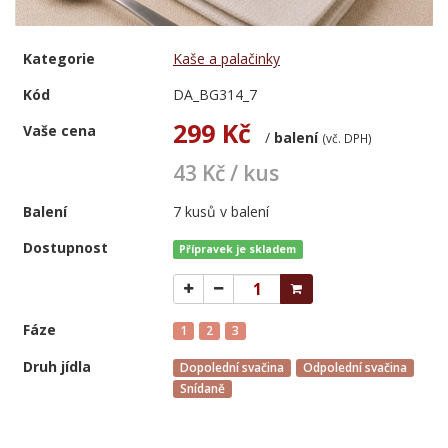
Kategorie
Kaše a palačinky
Kód
DA_BG314_7
299 Kč
Vaše cena
/
balení
(vč. DPH)
43 Kč / kus
Balení
7 kusů v balení
Dostupnost
Přípravek je skladem
Fáze
1
2
3
Druh jídla
Dopolední svačina
Odpolední svačina
Snídaně