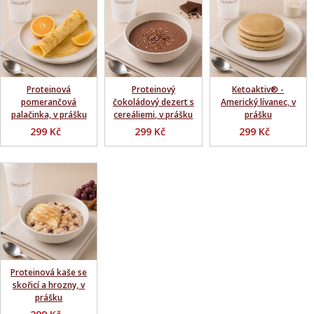
Proteinová
Proteinový
Ketoaktiv® -
pomerančová
čokoládový dezert s
Americký lívanec, v
palačinka, v prášku
cereáliemi, v prášku
prášku
299 Kč
299 Kč
299 Kč
Proteinová kaše se
skořicí a hrozny, v
prášku