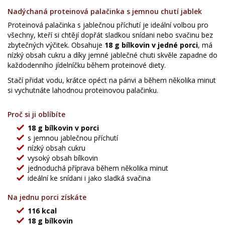
Nadýchaná proteinová palačinka s jemnou chutí jablek
Proteinová palačinka s jablečnou příchutí je ideální volbou pro
všechny, kteří si chtějí dopřát sladkou snídani nebo svačinu bez
zbytečných výčitek. Obsahuje
18 g bílkovin v jedné porci
, má
nízký obsah cukru a díky jemné jablečné chuti skvěle zapadne do
každodenního jídelníčku během proteinové diety.
Stačí přidat vodu, krátce opéct na pánvi a během několika minut
si vychutnáte lahodnou proteinovou palačinku.
Proč si ji oblíbíte
18 g bílkovin v porci
s jemnou jablečnou příchutí
nízký obsah cukru
vysoký obsah bílkovin
jednoduchá příprava během několika minut
ideální ke snídani i jako sladká svačina
Na jednu porci získáte
116 kcal
18 g bílkovin