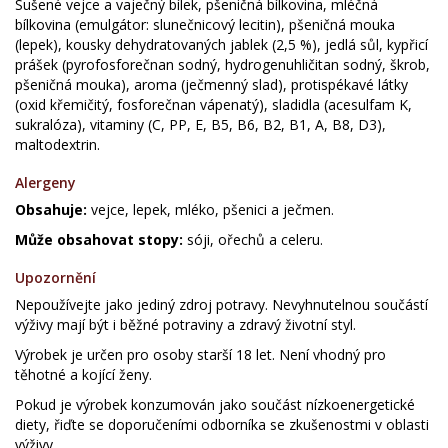
Sušené vejce a vaječný bílek, pšeničná bílkovina, mléčná
bílkovina (emulgátor: slunečnicový lecitin), pšeničná mouka
(lepek), kousky dehydratovaných jablek (2,5 %), jedlá sůl, kypřicí
prášek (pyrofosforečnan sodný, hydrogenuhličitan sodný, škrob,
pšeničná mouka), aroma (ječmenný slad), protispékavé látky
(oxid křemičitý, fosforečnan vápenatý), sladidla (acesulfam K,
sukralóza), vitaminy (C, PP, E, B5, B6, B2, B1, A, B8, D3),
maltodextrin.
Alergeny
Obsahuje:
vejce, lepek, mléko, pšenici a ječmen.
Může obsahovat stopy:
sóji, ořechů a celeru.
Upozornění
Nepoužívejte jako jediný zdroj potravy. Nevyhnutelnou součástí
výživy mají být i běžné potraviny a zdravý životní styl.
Výrobek je určen pro osoby starší 18 let. Není vhodný pro
těhotné a kojící ženy.
Pokud je výrobek konzumován jako součást nízkoenergetické
diety, řiďte se doporučeními odborníka se zkušenostmi v oblasti
výživy.