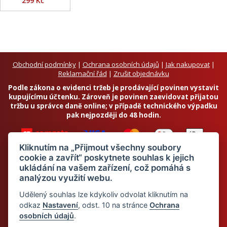
299 Kč
Obchodní podmínky
|
Ochrana osobních údajů
|
Jak nakupovat
|
Reklamační řád
|
Zrušit objednávku
Podle zákona o evidenci tržeb je prodávající povinen vystavit
kupujícímu účtenku. Zároveň je povinen zaevidovat přijatou
tržbu u správce daně online; v případě technického výpadku
pak nejpozději do 48 hodin.
Kliknutím na „Přijmout všechny soubory
cookie a zavřít“ poskytnete souhlas k jejich
ukládání na vašem zařízení, což pomáhá s
analýzou využití webu.
Chci odebírat newsletter
Udělený souhlas lze kdykoliv odvolat kliknutím na
odkaz
Nastavení
, odst. 10 na stránce
Ochrana
osobních údajů
.
Odesláním souhlasím se
zpracováním osobních údajů