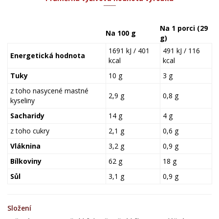
Na 1 porci (29
Na 100 g
g)
1691 kJ / 401
491 kJ / 116
Energetická hodnota
kcal
kcal
Tuky
10 g
3 g
z toho nasycené mastné
2,9 g
0,8 g
kyseliny
Sacharidy
14 g
4 g
z toho cukry
2,1 g
0,6 g
Vláknina
3,2 g
0,9 g
Bílkoviny
62 g
18 g
Sůl
3,1 g
0,9 g
Složení