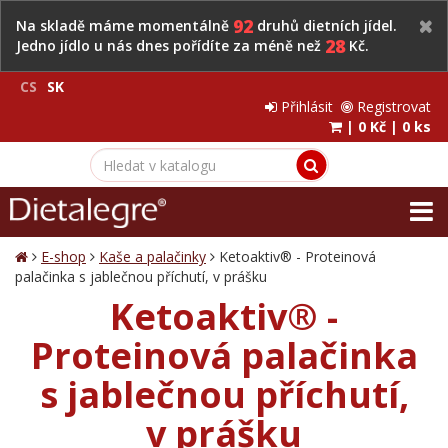
92
Na skladě máme momentálně
druhů dietních jídel.
28
Jedno jídlo u nás dnes pořídíte za méně než
Kč.
CS
SK
Přihlásit
Registrovat
|
0 Kč
|
0 ks
E-shop
Kaše a palačinky
Ketoaktiv® - Proteinová
palačinka s jablečnou příchutí, v prášku
Ketoaktiv® -
Proteinová palačinka
s jablečnou příchutí,
v prášku