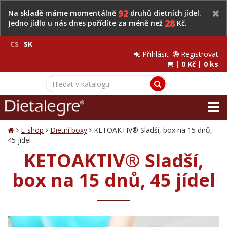
92
Na skladě máme momentálně
druhů dietních jídel.
28
Jedno jídlo u nás dnes pořídíte za méně než
Kč.
CS
SK
Přihlásit
Registrovat
|
0 Kč
|
0 ks
E-shop
Dietní boxy
KETOAKTIV® Sladší, box na 15 dnů,
45 jídel
KETOAKTIV® Sladší,
box na 15 dnů, 45 jídel