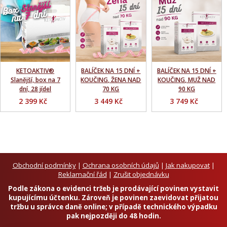
KETOAKTIV®
BALÍČEK NA 15 DNÍ +
BALÍČEK NA 15 DNÍ +
Slanější, box na 7
KOUČING, ŽENA NAD
KOUČING, MUŽ NAD
dní, 28 jídel
70 KG
90 KG
2 399 Kč
3 449 Kč
3 749 Kč
Obchodní podmínky
|
Ochrana osobních údajů
|
Jak nakupovat
|
Reklamační řád
|
Zrušit objednávku
Podle zákona o evidenci tržeb je prodávající povinen vystavit
kupujícímu účtenku. Zároveň je povinen zaevidovat přijatou
tržbu u správce daně online; v případě technického výpadku
pak nejpozději do 48 hodin.