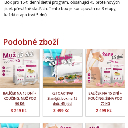
Box pro 15-ti denní dietní program, obsahující 45 proteinových
jídel, převážně sladších. Tento box je koncipován na 3 etapy,
každá etapa trvá 5 dnů.
Podobné zboží
BALÍČEK NA 15 DNÍ +
KETOAKTIV®
BALÍČEK NA 15 DNÍ +
KOUČING, MUŽ POD
Slanější, box na 15
KOUČING, ŽENA POD
90 KG
dnů, 45 jídel
70 KG
3 249 Kč
3 499 Kč
2 499 Kč