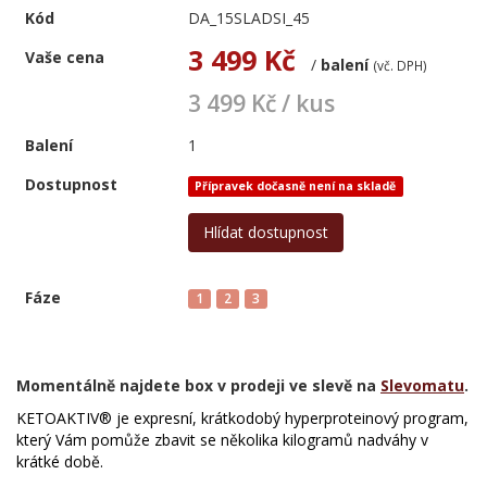
Kód
DA_15SLADSI_45
3 499 Kč
Vaše cena
/
balení
(vč. DPH)
3 499 Kč / kus
Balení
1
Dostupnost
Přípravek dočasně není na skladě
Hlídat dostupnost
Fáze
1
2
3
Momentálně najdete box v prodeji ve slevě na
Slevomatu
.
KETOAKTIV® je expresní, krátkodobý
hyperproteinový
program,
který Vám pomůže
zbavit se n
ě
kolika kilogramů nadváhy v
krátké době.