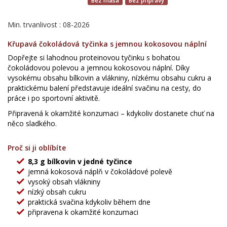
Bez masa
Bez přípravy
Min. trvanlivost : 08-2026
Křupavá čokoládová tyčinka s jemnou kokosovou náplní
Dopřejte si lahodnou proteinovou tyčinku s bohatou
čokoládovou polevou a jemnou kokosovou náplní. Díky
vysokému obsahu bílkovin a vlákniny, nízkému obsahu cukru a
praktickému balení představuje ideální svačinu na cesty, do
práce i po sportovní aktivitě.
Připravená k okamžité konzumaci – kdykoliv dostanete chuť na
něco sladkého.
Proč si ji oblíbíte
8,3 g bílkovin v jedné tyčince
jemná kokosová náplň v čokoládové polevě
vysoký obsah vlákniny
nízký obsah cukru
praktická svačina kdykoliv během dne
připravena k okamžité konzumaci