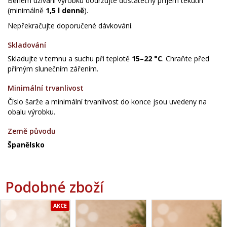
Během užívání výrobku dodržujte dostatečný příjem tekutin
(minimálně
1,5 l denně
).
Nepřekračujte doporučené dávkování.
Skladování
Skladujte v temnu a suchu při teplotě
15–22 °C
. Chraňte před
přímým slunečním zářením.
Minimální trvanlivost
Číslo šarže a minimální trvanlivost do konce jsou uvedeny na
obalu výrobku.
Země původu
Španělsko
Podobné zboží
AKCE