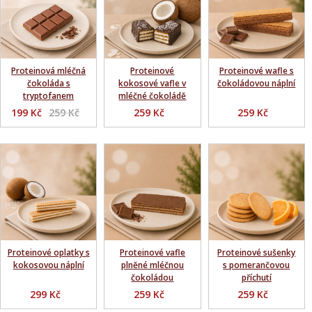
Proteinová mléčná
Proteinové
Proteinové wafle s
čokoláda s
kokosové vafle v
čokoládovou náplní
tryptofanem
mléčné čokoládě
199 Kč
259 Kč
259 Kč
259 Kč
Proteinové oplatky s
Proteinové vafle
Proteinové sušenky
kokosovou náplní
plněné mléčnou
s pomerančovou
čokoládou
příchutí
299 Kč
259 Kč
259 Kč