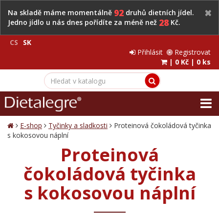
92
Na skladě máme momentálně
druhů dietních jídel.
28
Jedno jídlo u nás dnes pořídíte za méně než
Kč.
CS
SK
Přihlásit
Registrovat
|
0 Kč
|
0 ks
E-shop
Tyčinky a sladkosti
Proteinová čokoládová tyčinka
s kokosovou náplní
Proteinová
čokoládová tyčinka
s kokosovou náplní