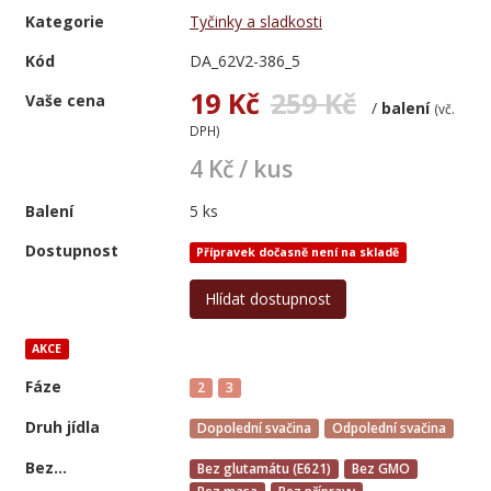
Kategorie
Tyčinky a sladkosti
Kód
DA_62V2-386_5
19 Kč
259 Kč
Vaše cena
/
balení
(vč.
DPH)
4 Kč / kus
Balení
5 ks
Dostupnost
Přípravek dočasně není na skladě
Hlídat dostupnost
AKCE
Fáze
2
3
Druh jídla
Dopolední svačina
Odpolední svačina
Bez...
Bez glutamátu (E621)
Bez GMO