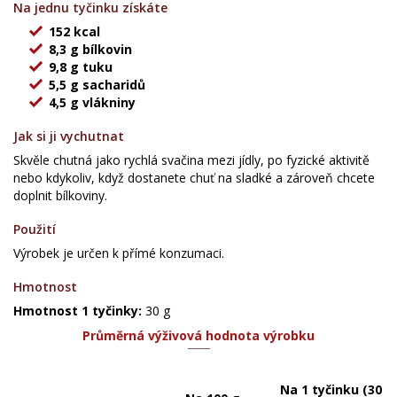
Na jednu tyčinku získáte
152 kcal
8,3 g bílkovin
9,8 g tuku
5,5 g sacharidů
4,5 g vlákniny
Jak si ji vychutnat
Skvěle chutná jako rychlá svačina mezi jídly, po fyzické aktivitě
nebo kdykoliv, když dostanete chuť na sladké a zároveň chcete
doplnit bílkoviny.
Použití
Výrobek je určen k přímé konzumaci.
Hmotnost
Hmotnost 1 tyčinky:
30 g
Průměrná výživová hodnota výrobku
Na 1 tyčinku (30