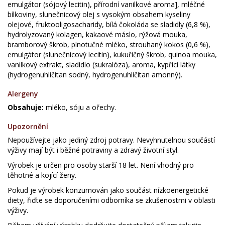
emulgátor (sójový lecitin), přírodní vanilkové aroma], mléčné
bílkoviny, slunečnicový olej s vysokým obsahem kyseliny
olejové, fruktooligosacharidy, bílá čokoláda se sladidly (6,8 %),
hydrolyzovaný kolagen, kakaové máslo, rýžová mouka,
bramborový škrob, plnotučné mléko, strouhaný kokos (0,6 %),
emulgátor (slunečnicový lecitin), kukuřičný škrob, quinoa mouka,
vanilkový extrakt, sladidlo (sukralóza), aroma, kypřicí látky
(hydrogenuhličitan sodný, hydrogenuhličitan amonný).
Alergeny
Obsahuje:
mléko, sóju a ořechy.
Upozornění
Nepoužívejte jako jediný zdroj potravy. Nevyhnutelnou součástí
výživy mají být i běžné potraviny a zdravý životní styl.
Výrobek je určen pro osoby starší 18 let. Není vhodný pro
těhotné a kojící ženy.
Pokud je výrobek konzumován jako součást nízkoenergetické
diety, řiďte se doporučeními odborníka se zkušenostmi v oblasti
výživy.