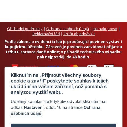
Obchodní podmínky
|
Ochrana osobních údajů
|
Jak nakupovat
|
Reklamační řád
|
Zrušit objednávku
Podle zákona o evidenci tržeb je prodávající povinen vystavit
kupujícímu účtenku. Zároveň je povinen zaevidovat přijatou
tržbu u správce daně online; v případě technického výpadku
pak nejpozději do 48 hodin.
Kliknutím na „Přijmout všechny soubory
cookie a zavřít“ poskytnete souhlas k jejich
ukládání na vašem zařízení, což pomáhá s
analýzou využití webu.
Chci odebírat newsletter
Udělený souhlas lze kdykoliv odvolat kliknutím na
odkaz
Nastavení
, odst. 10 na stránce
Ochrana
osobních údajů
.
Odesláním souhlasím se
zpracováním osobních údajů