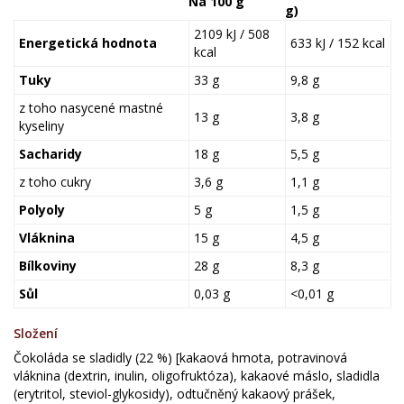
Na 100 g
g)
2109 kJ / 508
Energetická hodnota
633 kJ / 152 kcal
kcal
Tuky
33 g
9,8 g
z toho nasycené mastné
13 g
3,8 g
kyseliny
Sacharidy
18 g
5,5 g
z toho cukry
3,6 g
1,1 g
Polyoly
5 g
1,5 g
Vláknina
15 g
4,5 g
Bílkoviny
28 g
8,3 g
Sůl
0,03 g
<0,01 g
Složení
Čokoláda se sladidly (22 %) [kakaová hmota, potravinová
vláknina (dextrin, inulin, oligofruktóza), kakaové máslo, sladidla
(erytritol, steviol-glykosidy), odtučněný kakaový prášek,