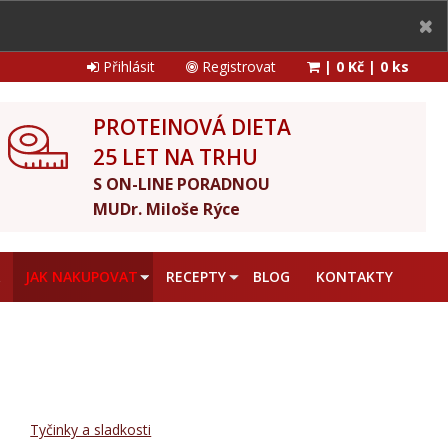
Přihlásit
Registrovat
|
0 Kč
|
0 ks
PROTEINOVÁ DIETA
25 LET NA TRHU
S ON-LINE PORADNOU
MUDr. Miloše Rýce
A
JAK NAKUPOVAT
RECEPTY
BLOG
KONTAKTY
Tyčinky a sladkosti