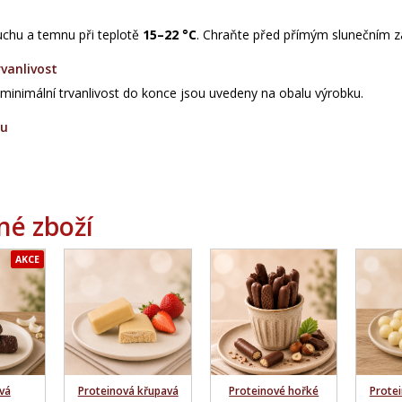
suchu a temnu při teplotě
15–22 °C
. Chraňte před přímým slunečním z
vanlivost
 minimální trvanlivost do konce jsou uvedeny na obalu výrobku.
du
é zboží
AKCE
vá
Proteinová křupavá
Proteinové hořké
Prote