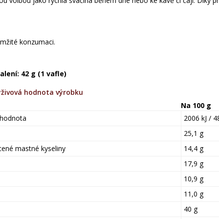
lou volbou jako rychlá svačina během dne nebo ke kávě či čaji. Díky p
mžité konzumaci.
ení: 42 g (1 vafle)
živová hodnota výrobku
Na 100 g
 hodnota
2006 kJ / 4
25,1 g
cené mastné kyseliny
14,4 g
17,9 g
10,9 g
11,0 g
40 g