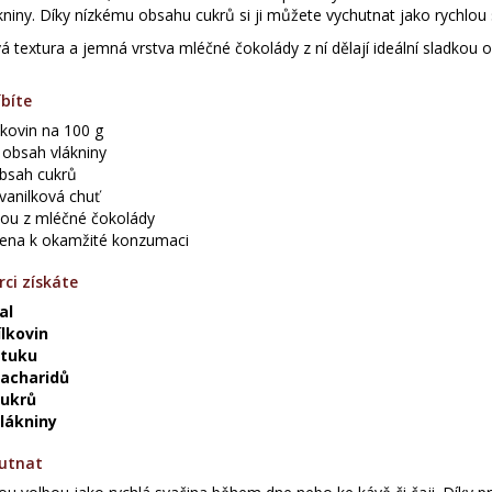
ákniny. Díky nízkému obsahu cukrů si ji můžete vychutnat jako rychlou 
á textura a jemná vrstva mléčné čokolády z ní dělají ideální sladkou
íbíte
lkovin na 100 g
 obsah vlákniny
obsah cukrů
vanilková chuť
vou z mléčné čokolády
vena k okamžité konzumaci
ci získáte
al
ílkovin
 tuku
sacharidů
cukrů
vlákniny
hutnat