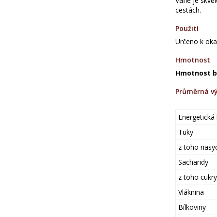
Vafle je skvě
cestách.
Použití
Určeno k oka
Hmotnost
Hmotnost bal
Průměrná vý
Energetická
Tuky
z toho nasy
Sacharidy
z toho cukry
Vláknina
Bílkoviny