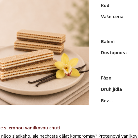
Kód
Vaše cena
Balení
Dostupnost
Fáze
Druh jídla
Bez...
le s jemnou vanilkovou chutí
 něco sladkého, ale nechcete dělat kompromisy? Proteinová vanilko