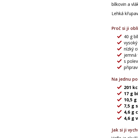
bílkovin a vl
Lehká křupav
Proč si ji obl
40 g bí
vysoký
nízký 
jemná 
s pole
připra
Na jednu por
201 kc
17 g b
10,5 g
7,5 g 
4,6 g 
4,6 g 
Jak si ji vyc