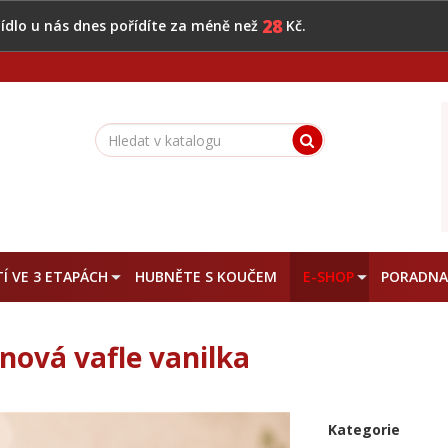
28
 jídlo u nás dnes pořídíte za méně než
Kč.
Í VE 3 ETAPÁCH
HUBNĚTE S KOUČEM
E-SHOP
PORADN
nová vafle vanilka
Kategorie