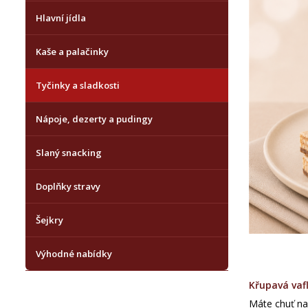
Hlavní jídla
Kaše a palačinky
Tyčinky a sladkosti
Nápoje, dezerty a pudingy
Slaný snacking
Doplňky stravy
Šejkry
Výhodné nabídky
Křupavá vaf
Máte chuť na