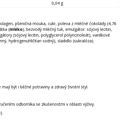
0,04 g
 kolagen, pšeničná mouka, cukr, poleva z mléčné čokolády (4,76
tka (
mléko
), bezvodý mléčný tuk, emulgátor: sójový lecitin,
ry (sójový lecitin, polyglycerol polyricinoleát), vanilkové
ný, hydrogenuhličitan sodný), sladidlo (sukralóza).
mají být i běžné potraviny a zdravý životní styl.
učeními odborníka se zkušenostmi v oblasti výživy.
).