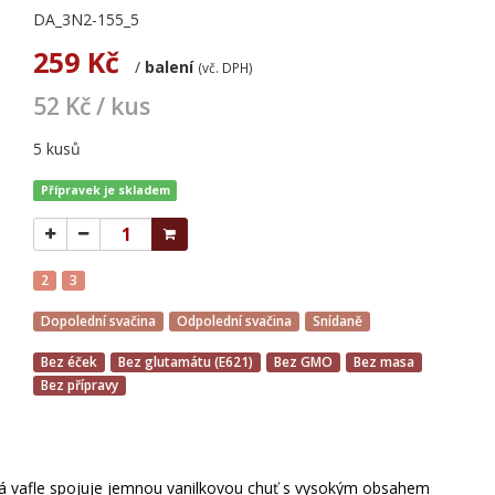
DA_3N2-155_5
259 Kč
/
balení
(vč. DPH)
52 Kč / kus
5 kusů
Přípravek je skladem
2
3
Dopolední svačina
Odpolední svačina
Snídaně
Bez éček
Bez glutamátu (E621)
Bez GMO
Bez masa
Bez přípravy
vá vafle spojuje jemnou vanilkovou chuť s vysokým obsahem