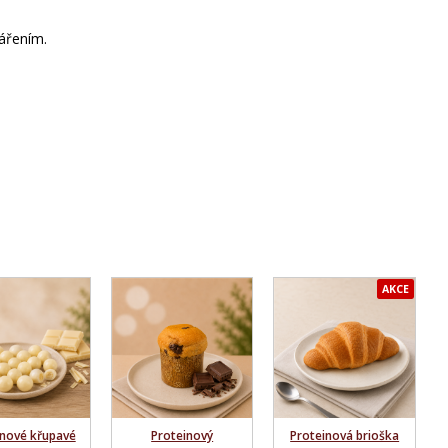
ářením.
AKCE
inové křupavé
Proteinový
Proteinová brioška