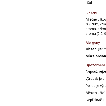
Sůl
Složení
Mléčné bílkov
%) (cukr, ka
aroma, přírod
aroma (0,2 %)
Alergeny
Obsahuje:
ml
Může obsah
Upozornění
Nepoužívejte 
Výrobek je ur
Pokud je výr
Během užíván
Nepřekračujt