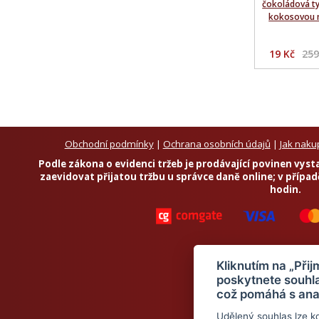
čokoládová ty
kokosovou n
19 Kč
259
Obchodní podmínky
|
Ochrana osobních údajů
|
Jak naku
Podle zákona o evidenci tržeb je prodávající povinen vys
zaevidovat přijatou tržbu u správce daně online; v přípa
hodin.
Kliknutím na „Při
poskytnete souhla
což pomáhá s ana
Udělený souhlas lze k