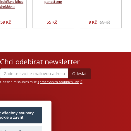
kuličky s bílou
panettone
okoládou
259 Kč
55 Kč
9 Kč
59 Kč
Chci odebírat newsletter
Odesláním souhlasím se
zpracováním osobních údajů
t všechny soubory
okie a zavřít