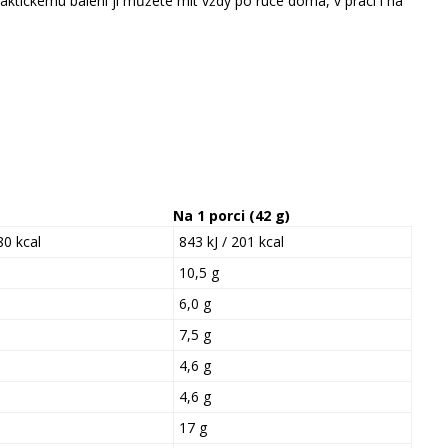
raktickému balení ji můžete mít vždy po ruce doma, v práci i na
Na 1 porci (42 g)
80 kcal
843 kJ / 201 kcal
10,5 g
6,0 g
7,5 g
4,6 g
4,6 g
17 g