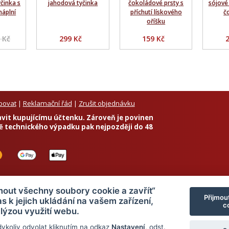
činka s
jahodová tyčinka
čokoládové prsty s
sójové 
áplní
příchutí lískového
č
oříšku
 Kč
299 Kč
159 Kč
povat
|
Reklamační řád
|
Zrušit objednávku
tavit kupujícímu účtenku. Zároveň je povinen
dě technického výpadku pak nejpozději do 48
jmout všechny soubory cookie a zavřít“
Přijmou
s k jejich ukládání na vašem zařízení,
co
© 2026 Dietalegre - bílkovinná dieta pro zdravé hubnutí
lýzou využití webu.
dykoliv odvolat kliknutím na odkaz
Nastavení
, odst.