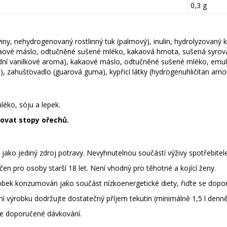
0,3 g
iny, nehydrogenovaný rostlinný tuk (palmový), inulin, hydrolyzovaný
kaové máslo, odtučněné sušené mléko, kakaová hmota, sušená syrová
ní vanilkové aroma), kakaové máslo, odtučněné sušené mléko, emulgáto
, zahušťovadlo (guarová guma), kypřicí látky (hydrogenuhličitan amon
éko, sóju a lepek.
ovat stopy ořechů.
jako jediný zdroj potravy. Nevyhnutelnou součástí výživy spotřebitele 
čen pro osoby starší 18 let. Není vhodný pro těhotné a kojící ženy.
obek konzumován jako součást nízkoenergetické diety, řiďte se dopor
í výrobku dodržujte dostatečný příjem tekutin (minimálně 1,5 l denně
e doporučené dávkování.