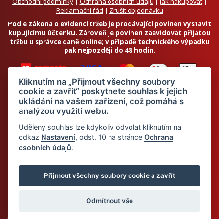
Obchodní podmínky
|
Ochrana osobních údajů
|
Jak nakupovat
|
Reklamační řád
|
Zrušit objednávku
Podle zákona o evidenci tržeb je prodávající povinen vystavit
kupujícímu účtenku. Zároveň je povinen zaevidovat přijatou
tržbu u správce daně online; v případě technického výpadku
pak nejpozději do 48 hodin.
Kliknutím na „Přijmout všechny soubory
cookie a zavřít“ poskytnete souhlas k jejich
ukládání na vašem zařízení, což pomáhá s
analýzou využití webu.
Chci odebírat newsletter
Udělený souhlas lze kdykoliv odvolat kliknutím na
odkaz
Nastavení
, odst. 10 na stránce
Ochrana
osobních údajů
.
Odesláním souhlasím se
zpracováním osobních údajů
© 2026 Dietalegre - bílkovinná dieta pro zdravé hubnutí
Přijmout všechny soubory cookie a zavřít
Odmítnout vše
Mapa stránek
Web:
Crespo, s.r.o.