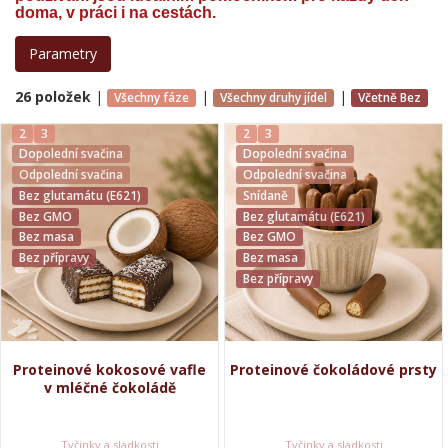
doma, v práci i na cestách.
Parametry
26 položek
|
|
|
Všechny fáze
Všechny druhy jídel
Včetně Bez
2
3
2
3
Dopolední svačina
Dopolední svačina
Odpolední svačina
Odpolední svačina
Bez glutamátu (E621)
Snídaně
Bez GMO
Bez glutamátu (E621)
Bez masa
Bez GMO
Bez přípravy
Bez masa
Bez přípravy
Proteinové kokosové vafle
Proteinové čokoládové prsty
v mléčné čokoládě
Tyčinky a sladkosti
Tyčinky a sladkosti