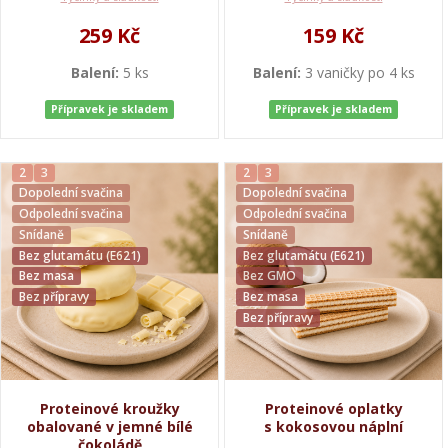
259 Kč
159 Kč
Balení:
5 ks
Balení:
3 vaničky po 4 ks
Přípravek je skladem
Přípravek je skladem
2
3
2
3
Dopolední svačina
Dopolední svačina
Odpolední svačina
Odpolední svačina
Snídaně
Snídaně
Bez glutamátu (E621)
Bez glutamátu (E621)
Bez masa
Bez GMO
Bez přípravy
Bez masa
Bez přípravy
Proteinové kroužky
Proteinové oplatky
obalované v jemné bílé
s kokosovou náplní
čokoládě