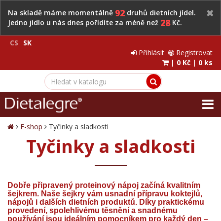
92
Na skladě máme momentálně
druhů dietních jídel.
28
Jedno jídlo u nás dnes pořídíte za méně než
Kč.
CS
SK
Přihlásit
Registrovat
|
0 Kč
|
0 ks
E-shop
Tyčinky a sladkosti
Tyčinky a sladkosti
Dobře připravený proteinový nápoj začíná kvalitním
šejkrem.
Naše šejkry vám usnadní přípravu koktejlů,
nápojů i dalších dietních produktů. Díky praktickému
provedení, spolehlivému těsnění a snadnému
používání jsou ideálním pomocníkem pro každý den –