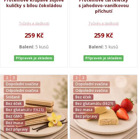
kuličky s bílou čokoládou
s jahodovo-vanilkovou
příchutí
Tyčinky a sladkosti
Tyčinky a sladkosti
259 Kč
259 Kč
Balení:
5 kusů
Balení:
5 kusů
Přípravek je skladem
Přípravek je skladem
2
3
2
3
Dopolední svačina
Dopolední svačina
Odpolední svačina
Odpolední svačina
Snídaně
Bez éček
Bez éček
Bez glutamátu (E621)
Bez glutamátu (E621)
Bez masa
Bez GMO
Bez přípravy
Bez masa
Bez přípravy