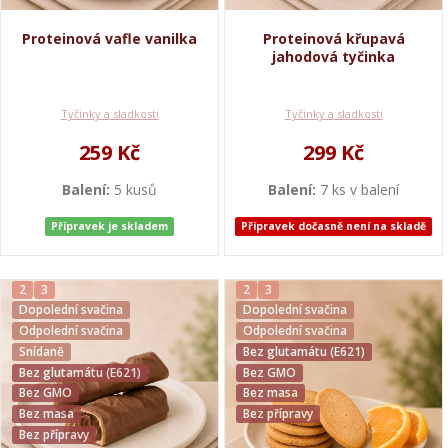
Proteinová vafle vanilka
Proteinová křupavá
jahodová tyčinka
Tyčinky a sladkosti
Tyčinky a sladkosti
259 Kč
299 Kč
Balení:
5 kusů
Balení:
7 ks v balení
Přípravek je skladem
Přípravek dočasně není na skladě
2
3
2
3
Dopolední svačina
Dopolední svačina
Odpolední svačina
Odpolední svačina
Snídaně
Bez glutamátu (E621)
Bez glutamátu (E621)
Bez GMO
Bez GMO
Bez masa
Bez masa
Bez přípravy
Bez přípravy