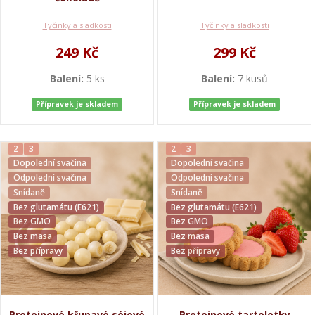
Tyčinky a sladkosti
Tyčinky a sladkosti
249 Kč
299 Kč
Balení:
5 ks
Balení:
7 kusů
Přípravek je skladem
Přípravek je skladem
2
3
2
3
Dopolední svačina
Dopolední svačina
Odpolední svačina
Odpolední svačina
Snídaně
Snídaně
Bez glutamátu (E621)
Bez glutamátu (E621)
Bez GMO
Bez GMO
Bez masa
Bez masa
Bez přípravy
Bez přípravy
Proteinové křupavé sójové
Proteinové tarteletky