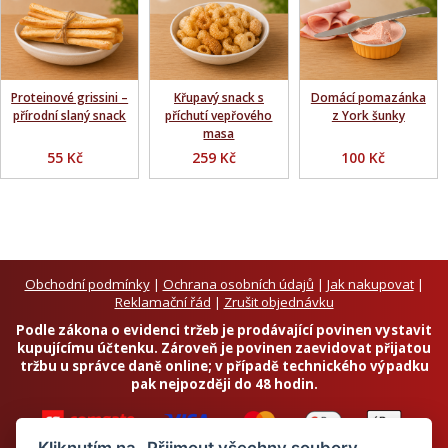
Proteinové grissini –
Křupavý snack s
Domácí pomazánka
přírodní slaný snack
příchutí vepřového
z York šunky
masa
55 Kč
259 Kč
100 Kč
Obchodní podmínky
|
Ochrana osobních údajů
|
Jak nakupovat
|
Reklamační řád
|
Zrušit objednávku
Podle zákona o evidenci tržeb je prodávající povinen vystavit
kupujícímu účtenku. Zároveň je povinen zaevidovat přijatou
tržbu u správce daně online; v případě technického výpadku
pak nejpozději do 48 hodin.
Kliknutím na „Přijmout všechny soubory