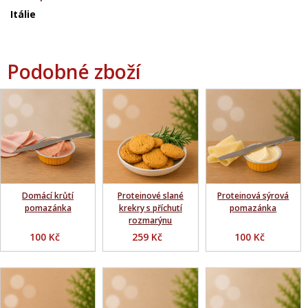
Itálie
Podobné zboží
Domácí krůtí
Proteinové slané
Proteinová sýrová
pomazánka
krekry s příchutí
pomazánka
rozmarýnu
100 Kč
259 Kč
100 Kč