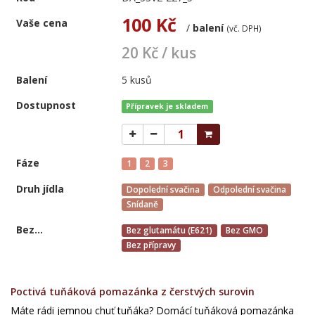
100 Kč
Vaše cena
/
balení
(vč. DPH)
20 Kč / kus
Balení
5 kusů
Dostupnost
Přípravek je skladem
Fáze
1
2
3
Druh jídla
Dopolední svačina
Odpolední svačina
Snídaně
Bez...
Bez glutamátu (E621)
Bez GMO
Bez přípravy
Poctivá tuňáková pomazánka z čerstvých surovin
Máte rádi jemnou chuť tuňáka? Domácí tuňáková pomazánka