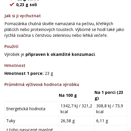
0,23 g soli
Jak si ji vychutnat
Pomazánka chutná skvěle namazaná na pečivu, křehkých
plátcích nebo proteinových toustech. Výborně se hodí také jako
rychlá svačina s čerstvou zeleninou nebo lehká večeře.
Použití
Výrobek je
připraven k okamžité konzumaci
.
Hmotnost
Hmotnost 1 porce:
23 g
Průměrná výživová hodnota výrobku
Na 1 porci (23
Na 100 g
g)
1342,7 kJ / 321,2
308,8 kJ / 73,9
Energetická hodnota
kcal
kcal
Tuky
26,58 g
6,11 g
z toho nasycené mastné