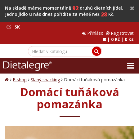
92
Na skladě máme momentálně
druhů dietních jídel.
28
Jedno jídlo u nás dnes pořídíte za méně než
Kč.
CS
SK
Přihlásit
Registrovat
|
0 Kč
|
0 ks
E-shop
Slaný snacking
Domácí tuňáková pomazánka
Domácí tuňáková
pomazánka