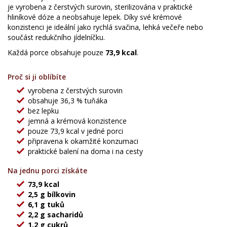
je vyrobena z čerstvých surovin, sterilizována v praktické
hliníkové dóze a neobsahuje lepek. Díky své krémové
konzistenci je ideální jako rychlá svačina, lehká večeře nebo
součást redukčního jídelníčku.
Každá porce obsahuje pouze
73,9 kcal
.
Proč si ji oblíbíte
vyrobena z čerstvých surovin
obsahuje 36,3 % tuňáka
bez lepku
jemná a krémová konzistence
pouze 73,9 kcal v jedné porci
připravena k okamžité konzumaci
praktické balení na doma i na cesty
Na jednu porci získáte
73,9 kcal
2,5 g bílkovin
6,1 g tuků
2,2 g sacharidů
1,2 g cukrů