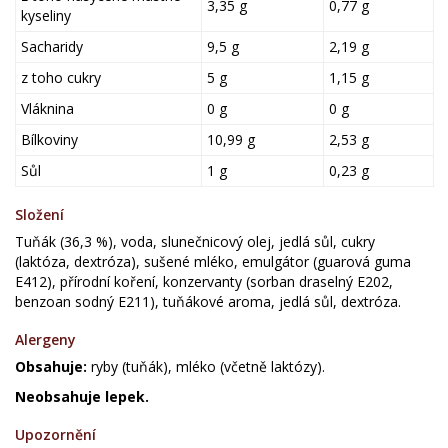
3,35 g
0,77 g
kyseliny
Sacharidy
9,5 g
2,19 g
z toho cukry
5 g
1,15 g
Vláknina
0 g
0 g
Bílkoviny
10,99 g
2,53 g
Sůl
1 g
0,23 g
Složení
Tuňák (36,3 %), voda, slunečnicový olej, jedlá sůl, cukry
(laktóza, dextróza), sušené mléko, emulgátor (guarová guma
E412), přírodní koření, konzervanty (sorban draselný E202,
benzoan sodný E211), tuňákové aroma, jedlá sůl, dextróza.
Alergeny
Obsahuje:
ryby (tuňák), mléko (včetně laktózy).
Neobsahuje lepek.
Upozornění