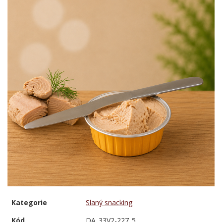
Kategorie
Slaný snacking
Kód
DA_33V2-227_5