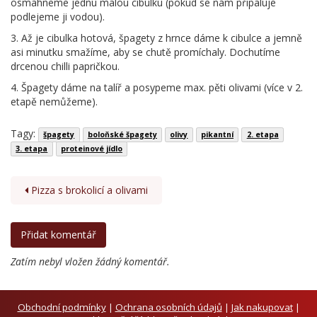
osmahneme jednu malou cibulku (pokud se nám připaluje
podlejeme ji vodou).
3. Až je cibulka hotová, špagety z hrnce dáme k cibulce a jemně
asi minutku smažíme, aby se chutě promíchaly. Dochutíme
drcenou chilli papričkou.
4. Špagety dáme na talíř a posypeme max. pěti olivami (více v 2.
etapě nemůžeme).
Tagy:
špagety
boloňské špagety
olivy
pikantní
2. etapa
3. etapa
proteinové jídlo
Pizza s brokolicí a olivami
Zatím nebyl vložen žádný komentář.
Obchodní podmínky
|
Ochrana osobních údajů
|
Jak nakupovat
|