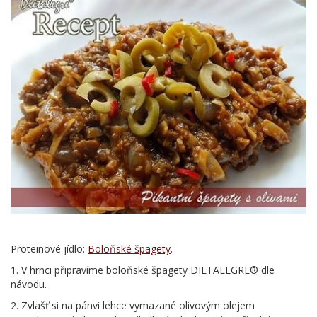
Proteinové jídlo:
Boloňské špagety
.
1. V hrnci připravíme boloňské špagety DIETALEGRE® dle
návodu.
2. Zvlašť si na pánvi lehce vymazané olivovým olejem