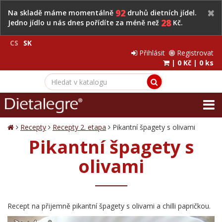
92
Na skladě máme momentálně
druhů dietních jídel.
28
Jedno jídlo u nás dnes pořídíte za méně než
Kč.
CS
SK
Přihlásit
Registrovat
|
0 Kč
|
0 ks
Recepty
Recepty 2. etapa
Pikantní špagety s olivami
Pikantní špagety s
olivami
Recept na přijemně pikantní špagety s olivami a chilli papričkou.