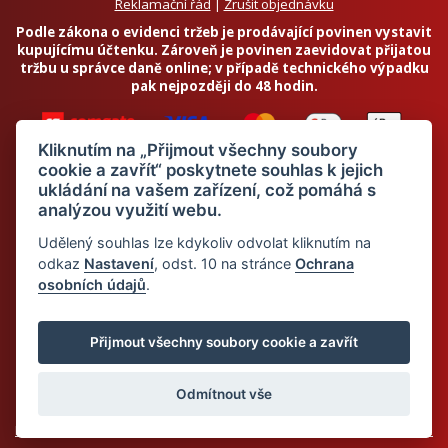
Reklamační řád
|
Zrušit objednávku
Podle zákona o evidenci tržeb je prodávající povinen vystavit
kupujícímu účtenku. Zároveň je povinen zaevidovat přijatou
tržbu u správce daně online; v případě technického výpadku
pak nejpozději do 48 hodin.
Kliknutím na „Přijmout všechny soubory
cookie a zavřít“ poskytnete souhlas k jejich
ukládání na vašem zařízení, což pomáhá s
analýzou využití webu.
Chci odebírat newsletter
Udělený souhlas lze kdykoliv odvolat kliknutím na
odkaz
Nastavení
, odst. 10 na stránce
Ochrana
osobních údajů
.
Odesláním souhlasím se
zpracováním osobních údajů
Přijmout všechny soubory cookie a zavřít
© 2026 Dietalegre - bílkovinná dieta pro zdravé hubnutí
Odmítnout vše
Mapa stránek
Web:
Crespo, s.r.o.