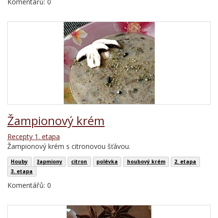
Komentářů: 0
Žampionový krém
Recepty 1. etapa
Žampionový krém s citronovou šťávou.
Houby
žapmiony
citron
polévka
houbový krém
2. etapa
3. etapa
Komentářů: 0