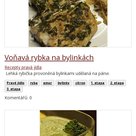
Voňavá rybka na bylinkách
Recepty pravá jídla
Lehká rybička provoněná bylinkami udělaná na pánvi.
Pravé jídlo
ryba
amur
bylinky
citron
1. etapa
2. etapa
3. etapa
Komentářů: 0