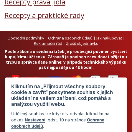
Recepty pravá jídla
Recepty a praktické rady
Obchodní podmínky
|
Ochrana osobních údajů
|
Jak nakupovat
|
Reklamační řád
|
Zrušit objednávku
Podle zákona o evidenci tržeb je prodávající povinen vystavit
kupujícímu účtenku. Zároveň je povinen zaevidovat přijatou
tržbu u správce daně online; v případě technického výpadku
pak nejpozději do 48 hodin.
Kliknutím na „Přijmout všechny soubory
cookie a zavřít“ poskytnete souhlas k jejich
ukládání na vašem zařízení, což pomáhá s
analýzou využití webu.
Chci odebírat newsletter
Udělený souhlas lze kdykoliv odvolat kliknutím na
odkaz
Nastavení
, odst. 10 na stránce
Ochrana
osobních údajů
.
Odesláním souhlasím se
zpracováním osobních údajů