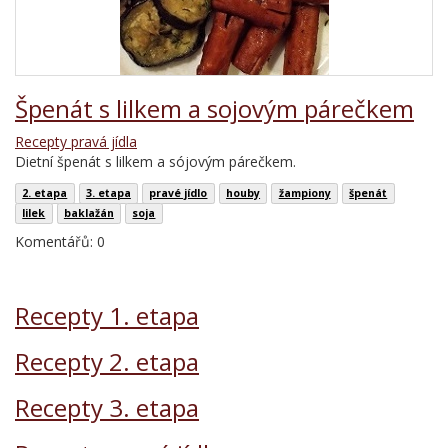
Špenát s lilkem a sojovým párečkem
Recepty pravá jídla
Dietní špenát s lilkem a sójovým párečkem.
2. etapa
3. etapa
pravé jídlo
houby
žampiony
špenát
lilek
baklažán
soja
Komentářů: 0
Recepty 1. etapa
Recepty 2. etapa
Recepty 3. etapa