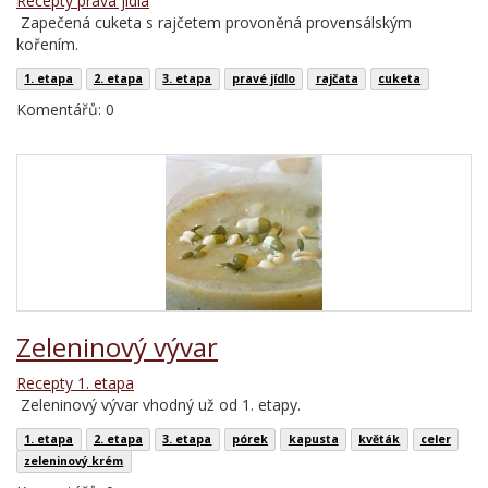
Recepty pravá jídla
Zapečená cuketa s rajčetem provoněná provensálským
kořením.
1. etapa
2. etapa
3. etapa
pravé jídlo
rajčata
cuketa
Komentářů: 0
Zeleninový vývar
Recepty 1. etapa
Zeleninový vývar vhodný už od 1. etapy.
1. etapa
2. etapa
3. etapa
pórek
kapusta
květák
celer
zeleninový krém