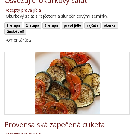
Osvěžující okurkový salát
Recepty pravá jídla
Okurkový salát s rajčetem a slunečnicovými semínky.
1. etapa
2. etapa
3. etapa
pravé jídlo
rajčata
okurka
čínské zelí
Komentářů: 2
Provensálská zapečená cuketa