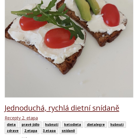
Jednoduchá, rychlá dietní snídaně
Recepty 2. etapa
dieta
pravé jídlo
hubnutí
ketodieta
dietalegre
hubnuti
zdrave
2.etapa
3.etapa
snídaně