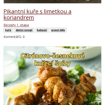
Pikantní kuře s limetkou a
koriandrem
Recepty 1. etapa
kuře
dietní recept
hubnutí
pravé jídlo
Komentářů: 0