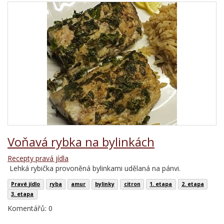
Voňavá rybka na bylinkách
Recepty pravá jídla
Lehká rybička provoněná bylinkami udělaná na pánvi.
Pravé jídlo
ryba
amur
bylinky
citron
1. etapa
2. etapa
3. etapa
Komentářů: 0