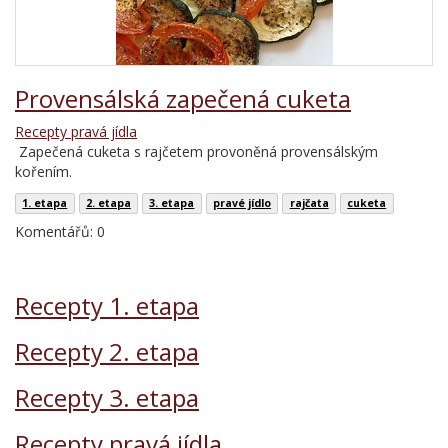
Provensálská zapečená cuketa
Recepty pravá jídla
Zapečená cuketa s rajčetem provoněná provensálským
kořením.
1. etapa
2. etapa
3. etapa
pravé jídlo
rajčata
cuketa
Komentářů: 0
Recepty 1. etapa
Recepty 2. etapa
Recepty 3. etapa
Recepty pravá jídla