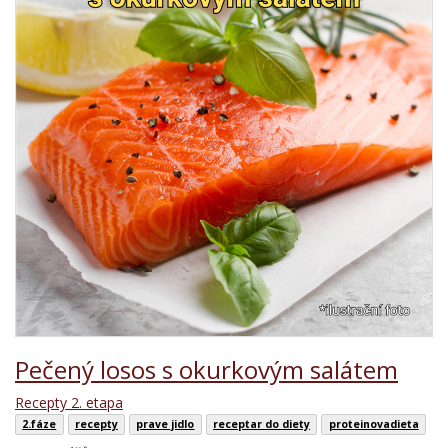
Pečený losos s okurkovým salátem
Recepty 2. etapa
2.fáze
recepty
prave jidlo
receptar do diety
proteinovadieta