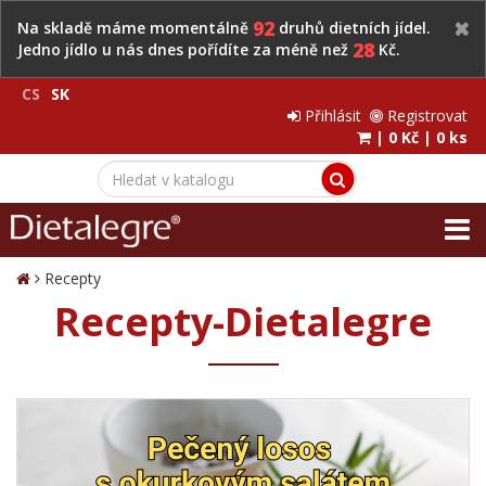
92
Na skladě máme momentálně
druhů dietních jídel.
28
Jedno jídlo u nás dnes pořídíte za méně než
Kč.
CS
SK
Přihlásit
Registrovat
|
0 Kč
|
0 ks
Recepty
Recepty-Dietalegre