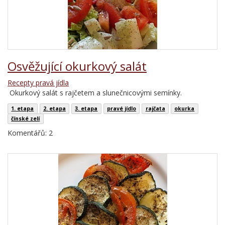
Osvěžující okurkový salát
Recepty pravá jídla
Okurkový salát s rajčetem a slunečnicovými semínky.
1. etapa
2. etapa
3. etapa
pravé jídlo
rajčata
okurka
čínské zelí
Komentářů: 2