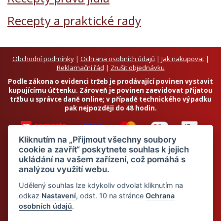
Recepty a praktické rady
Obchodní podmínky
|
Ochrana osobních údajů
|
Jak nakupovat
|
Reklamační řád
|
Zrušit objednávku
Podle zákona o evidenci tržeb je prodávající povinen vystavit
kupujícímu účtenku. Zároveň je povinen zaevidovat přijatou
tržbu u správce daně online; v případě technického výpadku
pak nejpozději do 48 hodin.
Kliknutím na „Přijmout všechny soubory
cookie a zavřít“ poskytnete souhlas k jejich
ukládání na vašem zařízení, což pomáhá s
analýzou využití webu.
Chci odebírat newsletter
Udělený souhlas lze kdykoliv odvolat kliknutím na
odkaz
Nastavení
, odst. 10 na stránce
Ochrana
osobních údajů
.
Odesláním souhlasím se
zpracováním osobních údajů