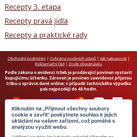
Recepty 3. etapa
Recepty pravá jídla
Recepty a praktické rady
Obchodní podmínky
|
Ochrana osobních údajů
|
Jak nakupovat
|
Reklamační řád
|
Zrušit objednávku
Podle zákona o evidenci tržeb je prodávající povinen vystavit
kupujícímu účtenku. Zároveň je povinen zaevidovat přijatou
tržbu u správce daně online; v případě technického výpadku
pak nejpozději do 48 hodin.
Kliknutím na „Přijmout všechny soubory
cookie a zavřít“ poskytnete souhlas k jejich
ukládání na vašem zařízení, což pomáhá s
analýzou využití webu.
Chci odebírat newsletter
Udělený souhlas lze kdykoliv odvolat kliknutím na