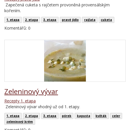
Zapečená cuketa s rajčetem provoněná provensálským
kořením.
1. etapa
2. etapa
3. etapa
pravé jídlo
rajčata
cuketa
Komentářů: 0
Zeleninový vývar
Recepty 1. etapa
Zeleninový vývar vhodný už od 1. etapy.
1. etapa
2. etapa
3. etapa
pórek
kapusta
květák
celer
zeleninový krém
Komentářů: 0