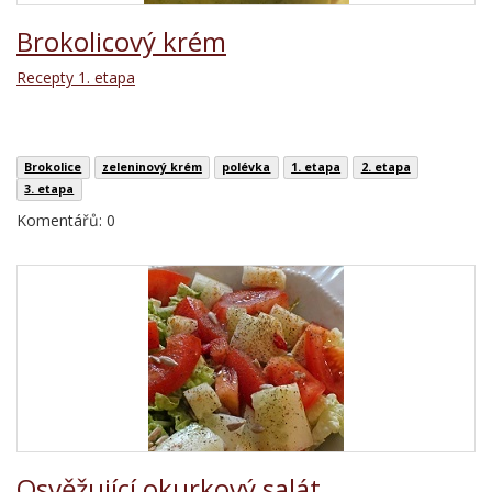
Brokolicový krém
Recepty 1. etapa
Brokolice
zeleninový krém
polévka
1. etapa
2. etapa
3. etapa
Komentářů: 0
Osvěžující okurkový salát