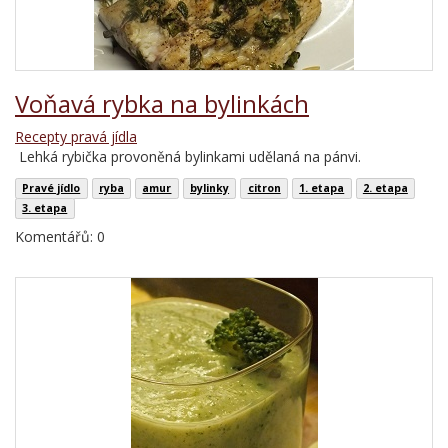
Voňavá rybka na bylinkách
Recepty pravá jídla
Lehká rybička provoněná bylinkami udělaná na pánvi.
Pravé jídlo
ryba
amur
bylinky
citron
1. etapa
2. etapa
3. etapa
Komentářů: 0