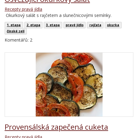
Recepty pravá jídla
Okurkový salát s rajčetem a slunečnicovými semínky.
1. etapa
2. etapa
3. etapa
pravé jídlo
rajčata
okurka
čínské zelí
Komentářů: 2
Provensálská zapečená cuketa
Recepty pravá jídla