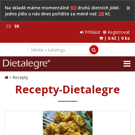
92
Na skladě máme momentálně
druhů dietních jídel.
28
Jedno jídlo u nás dnes pořídíte za méně než
Kč.
CS
SK
Přihlásit
Registrovat
|
0 Kč
|
0 ks
Recepty
Recepty-Dietalegre