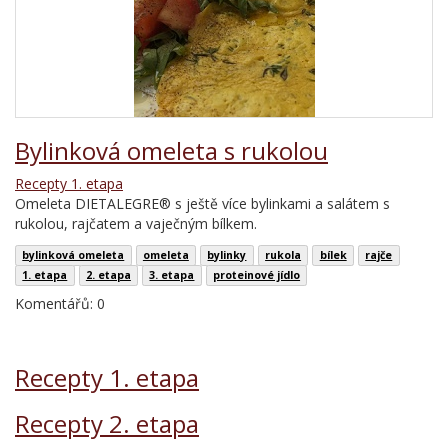
Bylinková omeleta s rukolou
Recepty 1. etapa
Omeleta DIETALEGRE® s ještě více bylinkami a salátem s
rukolou, rajčatem a vaječným bílkem.
bylinková omeleta
omeleta
bylinky
rukola
bílek
rajče
1. etapa
2. etapa
3. etapa
proteinové jídlo
Komentářů: 0
Recepty 1. etapa
Recepty 2. etapa