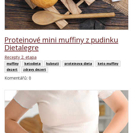
Proteinové mini muffiny z pudinku
Dietalegre
Recepty 2. etapa
muffiny
ketodieta
hubnuti
proteinova dieta
keto muffiny
dezert
zdravy dezert
Komentářů: 0