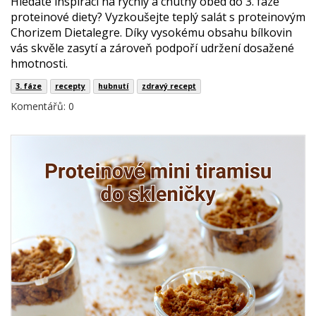
Hledáte inspiraci na rychlý a chutný oběd do 3. fáze
proteinové diety? Vyzkoušejte teplý salát s proteinovým
Chorizem Dietalegre. Díky vysokému obsahu bílkovin
vás skvěle zasytí a zároveň podpoří udržení dosažené
hmotnosti.
3. fáze
recepty
hubnutí
zdravý recept
Komentářů: 0