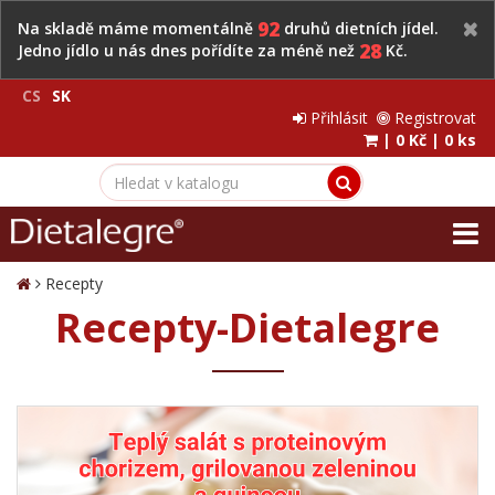
92
Na skladě máme momentálně
druhů dietních jídel.
28
Jedno jídlo u nás dnes pořídíte za méně než
Kč.
CS
SK
Přihlásit
Registrovat
|
0 Kč
|
0 ks
Recepty
Recepty-Dietalegre