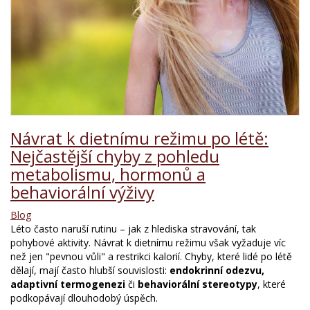
Návrat k dietnímu režimu po létě:
Nejčastější chyby z pohledu
metabolismu, hormonů a
behaviorální výživy
Blog
Léto často naruší rutinu – jak z hlediska stravování, tak
pohybové aktivity. Návrat k dietnímu režimu však vyžaduje víc
než jen "pevnou vůli" a restrikci kalorií. Chyby, které lidé po létě
dělají, mají často hlubší souvislosti:
endokrinní odezvu,
adaptivní termogenezi
či
behaviorální stereotypy
, které
podkopávají dlouhodobý úspěch.