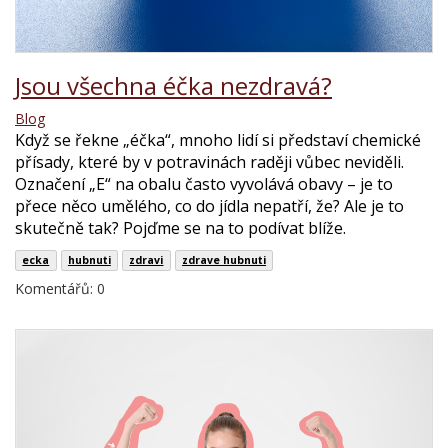
Jsou všechna éčka nezdravá?
Blog
Když se řekne „éčka“, mnoho lidí si představí chemické
přísady, které by v potravinách raději vůbec neviděli.
Označení „E“ na obalu často vyvolává obavy – je to
přece něco umělého, co do jídla nepatří, že? Ale je to
skutečně tak? Pojďme se na to podívat blíže.
ecka
hubnuti
zdravi
zdrave hubnuti
Komentářů: 0