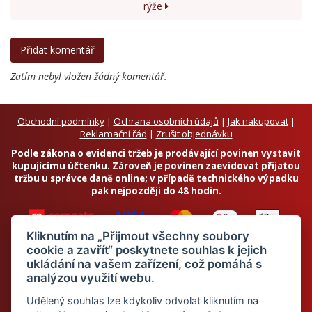
rýže
Zatím nebyl vložen žádný komentář.
Obchodní podmínky
|
Ochrana osobních údajů
|
Jak nakupovat
|
Reklamační řád
|
Zrušit objednávku
Podle zákona o evidenci tržeb je prodávající povinen vystavit
kupujícímu účtenku. Zároveň je povinen zaevidovat přijatou
tržbu u správce daně online; v případě technického výpadku
pak nejpozději do 48 hodin.
Kliknutím na „Přijmout všechny soubory
cookie a zavřít“ poskytnete souhlas k jejich
ukládání na vašem zařízení, což pomáhá s
analýzou využití webu.
Chci odebírat newsletter
Udělený souhlas lze kdykoliv odvolat kliknutím na