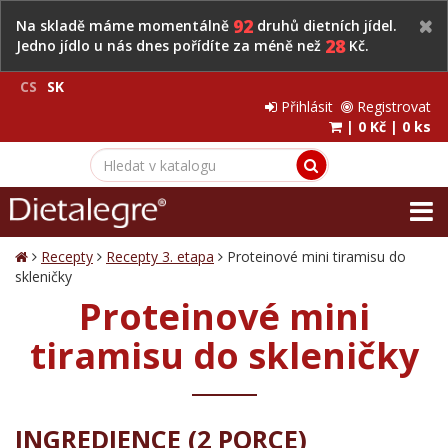
92
Na skladě máme momentálně
druhů dietních jídel.
28
Jedno jídlo u nás dnes pořídíte za méně než
Kč.
CS
SK
Přihlásit
Registrovat
|
0 Kč
|
0 ks
Recepty
Recepty 3. etapa
Proteinové mini tiramisu do
skleničky
Proteinové mini
tiramisu do skleničky
INGREDIENCE (2 PORCE)