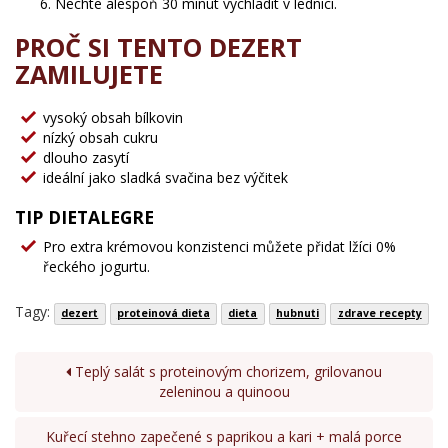
Nechte alespoň 30 minut vychladit v lednici.
PROČ SI TENTO DEZERT
ZAMILUJETE
vysoký obsah bílkovin
nízký obsah cukru
dlouho zasytí
ideální jako sladká svačina bez výčitek
TIP DIETALEGRE
Pro extra krémovou konzistenci můžete přidat lžíci 0%
řeckého jogurtu.
Tagy:
dezert
proteinová dieta
dieta
hubnuti
zdrave recepty
Teplý salát s proteinovým chorizem, grilovanou
zeleninou a quinoou
Kuřecí stehno zapečené s paprikou a kari + malá porce