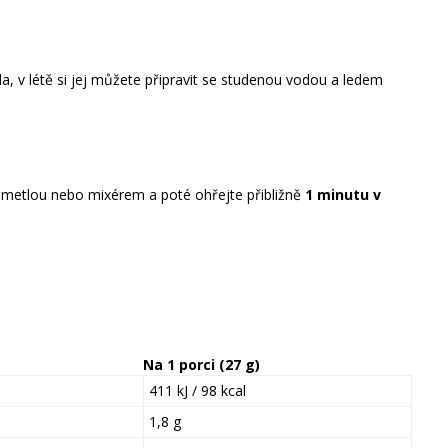
a, v létě si jej můžete připravit se studenou vodou a ledem
 metlou nebo mixérem a poté ohřejte přibližně
1 minutu v
Na 1 porci (27 g)
411 kJ / 98 kcal
1,8 g