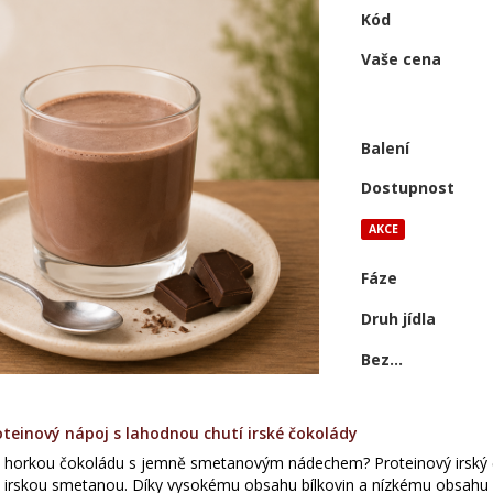
Kód
Vaše cena
Balení
Dostupnost
AKCE
Fáze
Druh jídla
Bez...
teinový nápoj s lahodnou chutí irské čokolády
 horkou čokoládu s jemně smetanovým nádechem? Proteinový irský č
 irskou smetanou. Díky vysokému obsahu bílkovin a nízkému obsahu c