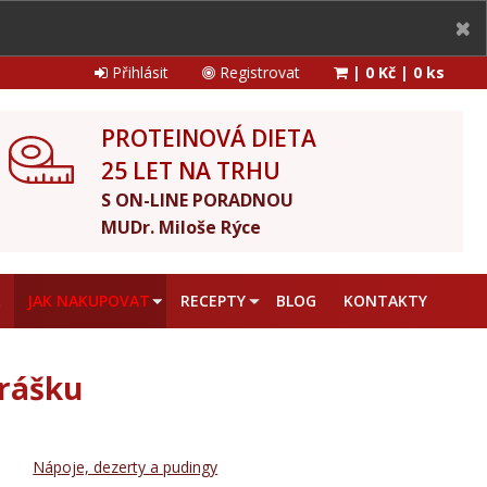
Přihlásit
Registrovat
|
0 Kč
|
0 ks
PROTEINOVÁ DIETA
25 LET NA TRHU
S ON-LINE PORADNOU
MUDr. Miloše Rýce
A
JAK NAKUPOVAT
RECEPTY
BLOG
KONTAKTY
prášku
Nápoje, dezerty a pudingy