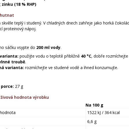
 zinku (18 % RHP)
chutnat
skvěle teplý i studený. V chladných dnech zahřeje jako horká čokolád
cí proteinový nápoj.
ho sáčku vsypte do
200 ml vody
.
varianta:
použijte vodu o teplotě přibližně
40 °C
, dobře rozmíchejte
vlnné troubě
.
á varianta:
rozmíchejte ve studené vodě a ihned konzumujte.
 porce:
27 g
živová hodnota výrobku
Na 100 g
 hodnota
1522 kJ / 364 kcal
6,6 g