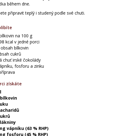
tka během dne.
te připravit teplý i studený podle své chuti.
líbíte
bílkovin na 100 g
8 kcal v jedné porci
 obsah bílkovin
obsah cukrů
á chuť irské čokolády
ápníku, fosforu a zinku
příprava
ci získáte
l
 bílkovin
tuku
sacharidů
cukrů
vlákniny
mg vápníku (63 % RHP)
mg fosforu (45 % RHP)