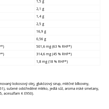
1,5 g
2,1 g
1,4 g
2,5 g
16,9 g
0,56 g
P*)
501,6 mg (63 % RHP*)
P*)
314,6 mg (45 % RHP*)
1,8 mg (18 % RHP*)
finovaný kokosový olej, glukózový sirup, mléčné bílkoviny,
E551), sušené odstředěné mléko, jedlá sůl, aroma irské smetany,
5, acesulfam K E950).