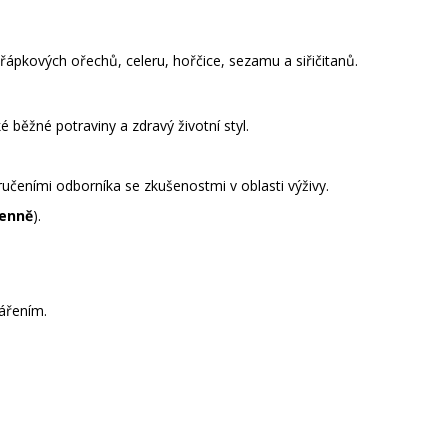
kořápkových ořechů, celeru, hořčice, sezamu a siřičitanů.
 běžné potraviny a zdravý životní styl.
učeními odborníka se zkušenostmi v oblasti výživy.
denně
).
ářením.