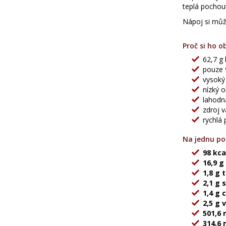
teplá pochou
Nápoj si může
Proč si ho ob
62,7 g 
pouze 9
vysoký
nízký 
lahodn
zdroj v
rychlá 
Na jednu por
98 kca
16,9 g
1,8 g 
2,1 g 
1,4 g 
2,5 g 
501,6 
314,6 