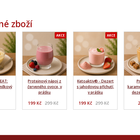
é zboží
AKCE
AKCE
EAT:
Proteinový nápoj z
Ketoaktiv® - Dezert
P
nilkový
červeného ovoce, v
s jahodovou příchutí,
karame
prášku
v prášku
deze
199 Kč
299 Kč
199 Kč
299 Kč