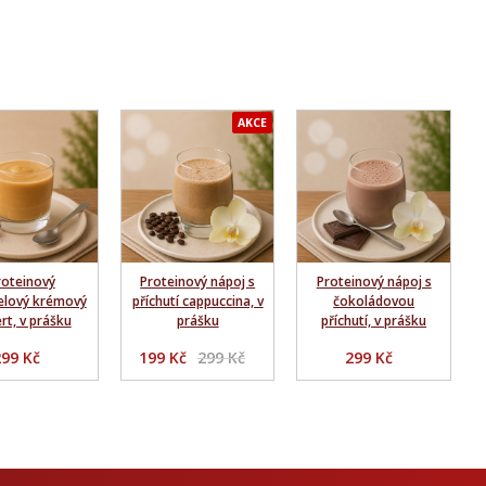
AKCE
roteinový
Proteinový nápoj s
Proteinový nápoj s
lový krémový
příchutí cappuccina, v
čokoládovou
rt, v prášku
prášku
příchutí, v prášku
299 Kč
199 Kč
299 Kč
299 Kč