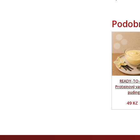
Podobn
READY-TO-
Proteinový va
puding
49 Kč