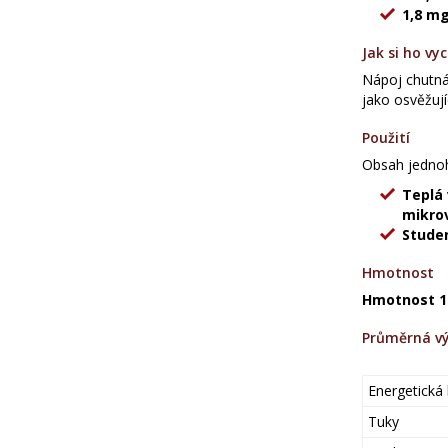
1,8 mg
Jak si ho vy
Nápoj chutná 
jako osvěžují
Použití
Obsah jedno
Teplá 
mikro
Studen
Hmotnost
Hmotnost 1
Průměrná vý
Energetická
Tuky