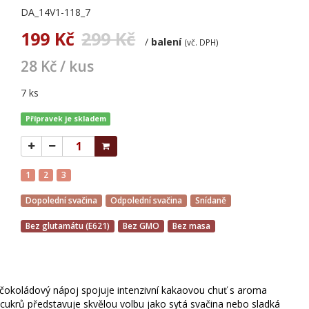
DA_14V1-118_7
199 Kč
299 Kč
/
balení
(vč. DPH)
28 Kč / kus
7 ks
Přípravek je skladem
1
2
3
Dopolední svačina
Odpolední svačina
Snídaně
Bez glutamátu (E621)
Bez GMO
Bez masa
okoládový nápoj spojuje intenzivní kakaovou chuť s aroma
ukrů představuje skvělou volbu jako sytá svačina nebo sladká