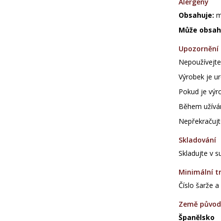
Alergeny
Obsahuje:
m
Může obsah
Upozornění
Nepoužívejte 
Výrobek je ur
Pokud je výr
Během užíván
Nepřekračujt
Skladování
Skladujte v 
Minimální tr
Číslo šarže a
Země půvo
Španělsko