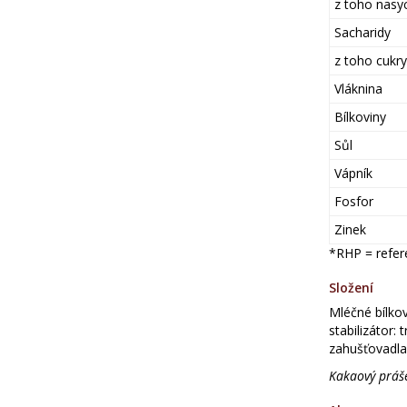
z toho nasy
Sacharidy
z toho cukry
Vláknina
Bílkoviny
Sůl
Vápník
Fosfor
Zinek
*RHP = refer
Složení
Mléčné bílkov
stabilizátor:
zahušťovadla
Kakaový práš