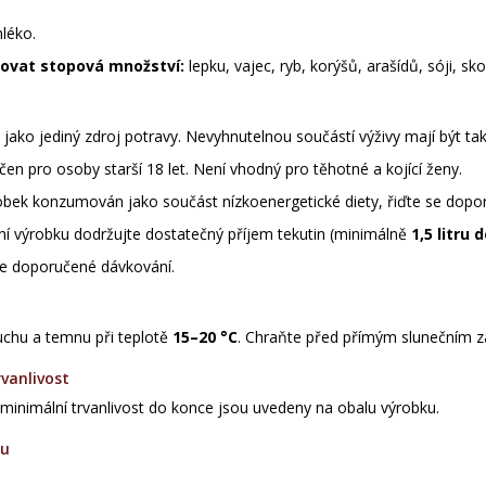
léko.
ovat stopová množství:
lepku, vajec, ryb, korýšů, arašídů, sóji, s
jako jediný zdroj potravy. Nevyhnutelnou součástí výživy mají být také
čen pro osoby starší 18 let. Není vhodný pro těhotné a kojící ženy.
obek konzumován jako součást nízkoenergetické diety, řiďte se dopor
í výrobku dodržujte dostatečný příjem tekutin (minimálně
1,5 litru 
e doporučené dávkování.
suchu a temnu při teplotě
15–20 °C
. Chraňte před přímým slunečním z
vanlivost
 minimální trvanlivost do konce jsou uvedeny na obalu výrobku.
du