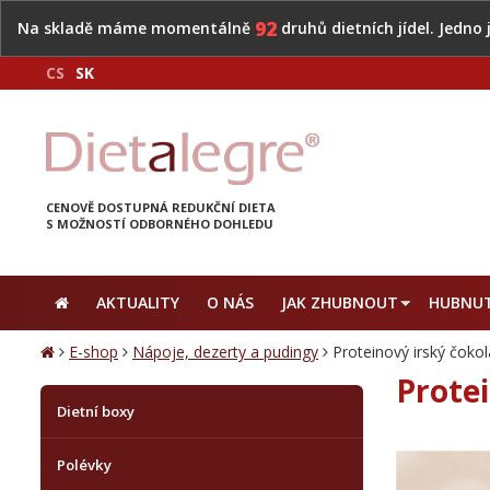
92
Na skladě máme momentálně
druhů dietních jídel. Jedno
CS
SK
CENOVĚ DOSTUPNÁ REDUKČNÍ DIETA
S MOŽNOSTÍ ODBORNÉHO DOHLEDU
AKTUALITY
O NÁS
JAK ZHUBNOUT
HUBNUT
E-shop
Nápoje, dezerty a pudingy
Proteinový irský čokol
Protei
Dietní boxy
Polévky