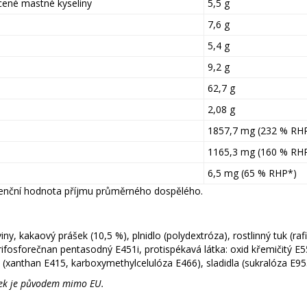
cené mastné kyseliny
5,5 g
7,6 g
5,4 g
9,2 g
62,7 g
2,08 g
1857,7 mg (232 % RH
1165,3 mg (160 % RH
6,5 mg (65 % RHP*)
enční hodnota příjmu průměrného dospělého.
iny, kakaový prášek (10,5 %), plnidlo (polydextróza), rostlinný tuk (ra
 trifosforečnan pentasodný E451i, protispékavá látka: oxid křemičitý 
 (xanthan E415, karboxymethylcelulóza E466), sladidla (sukralóza E95
ek je původem mimo EU.