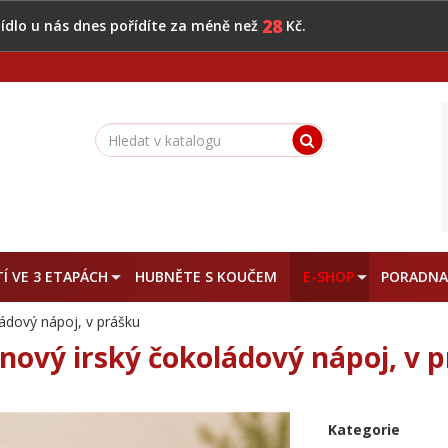
28
 jídlo u nás dnes pořídíte za méně než
Kč.
Í VE 3 ETAPÁCH
HUBNĚTE S KOUČEM
E-SHOP
PORADN
ádový nápoj, v prášku
nový irský čokoládový nápoj, v 
Kategorie