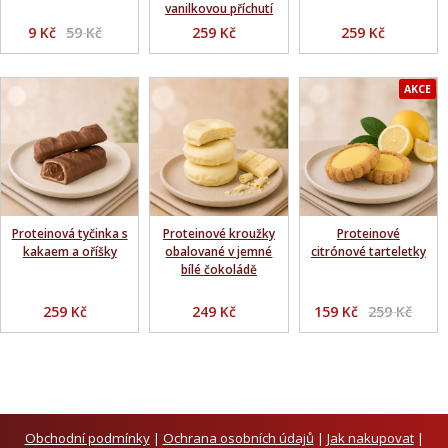
vanilkovou příchutí
9 Kč
59 Kč
259 Kč
259 Kč
AKCE
Proteinová tyčinka s
Proteinové kroužky
Proteinové
kakaem a oříšky
obalované v jemné
citrónové tarteletky
bílé čokoládě
259 Kč
249 Kč
159 Kč
259 Kč
Obchodní podmínky
|
Ochrana osobních údajů
|
Jak nakupovat
|