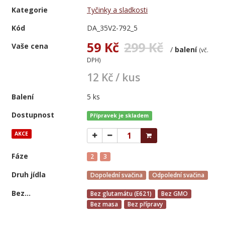
Kategorie
Tyčinky a sladkosti
Kód
DA_35V2-792_5
59 Kč
299 Kč
Vaše cena
/
balení
(vč.
DPH)
12 Kč / kus
Balení
5 ks
Dostupnost
Přípravek je skladem
AKCE
Fáze
2
3
Druh jídla
Dopolední svačina
Odpolední svačina
Bez...
Bez glutamátu (E621)
Bez GMO
Bez masa
Bez přípravy