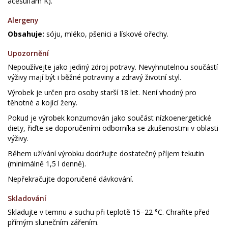
acesulfam K).
Alergeny
Obsahuje:
sóju, mléko, pšenici a lískové ořechy.
Upozornění
Nepoužívejte jako jediný zdroj potravy. Nevyhnutelnou součástí
výživy mají být i běžné potraviny a zdravý životní styl.
Výrobek je určen pro osoby starší 18 let. Není vhodný pro
těhotné a kojící ženy.
Pokud je výrobek konzumován jako součást nízkoenergetické
diety, řiďte se doporučeními odborníka se zkušenostmi v oblasti
výživy.
Během užívání výrobku dodržujte dostatečný příjem tekutin
(minimálně 1,5 l denně).
Nepřekračujte doporučené dávkování.
Skladování
Skladujte v temnu a suchu při teplotě 15–22 °C. Chraňte před
přímým slunečním zářením.