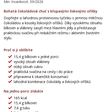
Min. trvanlivost. 09/2026
Bohatá čokoládová chuť s křupavými lískovými oříšky
Dopřejte si lahodnou proteinovou tyčinku s jemnou mléčnou
čokoládou a kousky lískových oříšků. Díky vysokému obsahu
bílkovin a vlákniny zasytí mezi hlavními jídly a představuje
praktickou svačinu při redukčním režimu i aktivním životním
stylu.
Proč si ji oblíbíte
15,4 g bílkovin v jedné porci
vysoký obsah vlákniny
nízký obsah cukru
praktická svačina na cesty i do práce
připravena k okamžité konzumaci
lahodná kombinace čokolády a lískových oříšků
Na jednu porci získáte
165 kcal
15,4 g bílkovin
7,6 g tuku