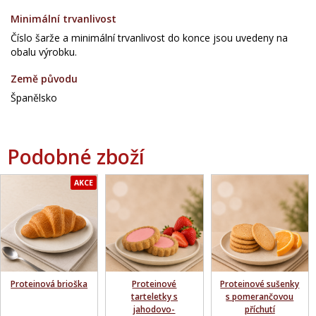
Minimální trvanlivost
Číslo šarže a minimální trvanlivost do konce jsou uvedeny na
obalu výrobku.
Země původu
Španělsko
Podobné zboží
AKCE
Proteinová brioška
Proteinové
Proteinové sušenky
tarteletky s
s pomerančovou
jahodovo-
příchutí