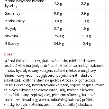
z toho nasycené mastné
7,5 g
3,3 g
kyseliny
Sacharidy
8,8 g
3,9 g
z toho cukry
3,0 g
1,3 g
Polyoly
3,7 g
1,6 g
Vláknina
25,0 g
11,0 g
Bílkoviny
34,9 g
15,4 g
Složení
Mléčná čokoláda (21 %) [kakaové máslo, mléčné bílkoviny,
rostlinná vláknina (polydextróza, fruktooligosacharidy), kakaová
hmota, hydrolyzovaný kolagen, sušené mléko, emulgátory
(slunečnicový lecitin, polyglycerol-polyricinoleát), sladidlo:
sukralóza], rostlinná vláknina (polydextróza), oligofruktóza
(inulin z čekanky), hydrolyzovaný kolagen, sójové crispies (izolát
sójových bílkovin, tapiokový škrob, sůl), mléčné bílkoviny,
sójové bílkoviny, řepkový olej, pšeničné bílkoviny, kakaové
máslo, zvlhčovadlo (glycerin), odtučněný kakaový prášek,
kousky lískových ořechů, aroma, sůl, sladidla (sukralóza,