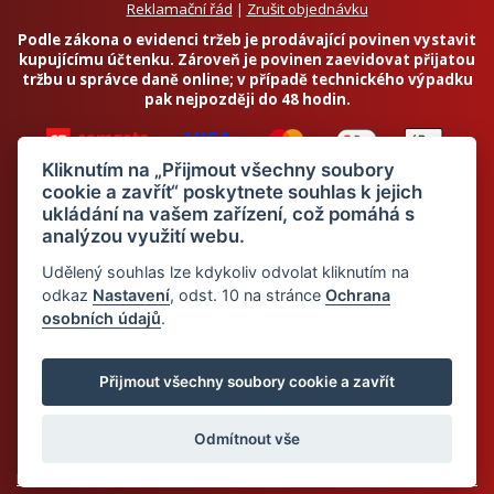
Reklamační řád
|
Zrušit objednávku
Podle zákona o evidenci tržeb je prodávající povinen vystavit
kupujícímu účtenku. Zároveň je povinen zaevidovat přijatou
tržbu u správce daně online; v případě technického výpadku
pak nejpozději do 48 hodin.
Kliknutím na „Přijmout všechny soubory
cookie a zavřít“ poskytnete souhlas k jejich
ukládání na vašem zařízení, což pomáhá s
analýzou využití webu.
Chci odebírat newsletter
Udělený souhlas lze kdykoliv odvolat kliknutím na
odkaz
Nastavení
, odst. 10 na stránce
Ochrana
osobních údajů
.
Odesláním souhlasím se
zpracováním osobních údajů
© 2026 Dietalegre - bílkovinná dieta pro zdravé hubnutí
Přijmout všechny soubory cookie a zavřít
Odmítnout vše
Mapa stránek
Web:
Crespo, s.r.o.