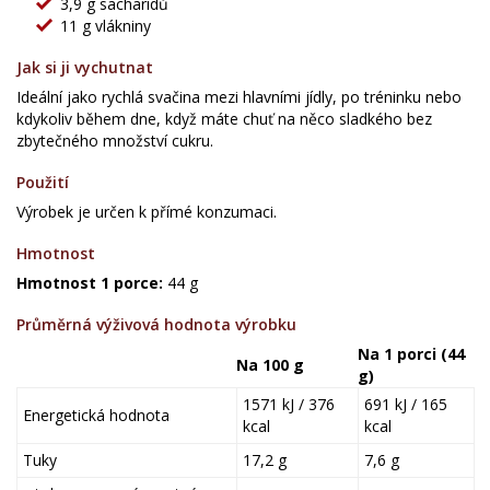
3,9 g sacharidů
11 g vlákniny
Jak si ji vychutnat
Ideální jako rychlá svačina mezi hlavními jídly, po tréninku nebo
kdykoliv během dne, když máte chuť na něco sladkého bez
zbytečného množství cukru.
Použití
Výrobek je určen k přímé konzumaci.
Hmotnost
Hmotnost 1 porce:
44 g
Průměrná výživová hodnota výrobku
Na 1 porci (44
Na 100 g
g)
1571 kJ / 376
691 kJ / 165
Energetická hodnota
kcal
kcal
Tuky
17,2 g
7,6 g