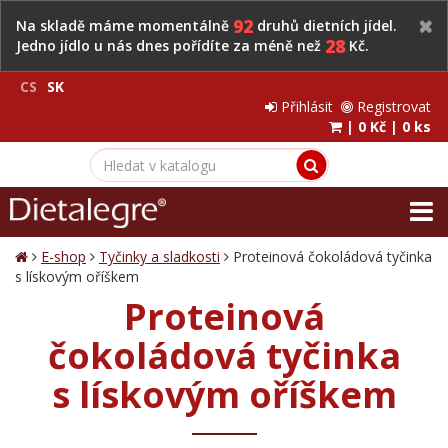
92
Na skladě máme momentálně
druhů dietních jídel.
28
Jedno jídlo u nás dnes pořídíte za méně než
Kč.
CS
SK
Přihlásit
Registrovat
|
0 Kč
|
0 ks
E-shop
Tyčinky a sladkosti
Proteinová čokoládová tyčinka
s lískovým oříškem
Proteinová
čokoládová tyčinka
s lískovým oříškem