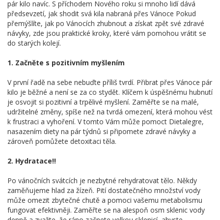
pár kilo navíc. S příchodem Nového roku si mnoho lidí dává
předsevzetí, jak shodit svá kila nabraná přes Vánoce Pokud
přemýšlíte, jak po Vánocích zhubnout a získat zpět své zdravé
návyky, zde jsou praktické kroky, které vám pomohou vrátit se
do starých kolejí.
1. Začněte s pozitivním myšlením
V první řadě na sebe nebuďte příliš tvrdí. Přibrat přes Vánoce pár
kilo je běžné a není se za co stydět. Klíčem k úspěšnému hubnutí
je osvojit si pozitivní a trpělivé myšlení. Zaměřte se na malé,
udržitelné změny, spíše než na tvrdá omezení, která mohou vést
k frustraci a vyhoření. V tomto Vám může pomoct Dietalegre,
nasazením diety na pár týdnů si připomete zdravé návyky a
zároveň pomůžete detoxitaci těla.
2. Hydratace!!
Po vánočních svátcích je nezbytné rehydratovat tělo. Někdy
zaměňujeme hlad za žízeň. Pití dostatečného množství vody
může omezit zbytečné chutě a pomoci vašemu metabolismu
fungovat efektivněji. Zaměřte se na alespoň osm sklenic vody
denně a zvažte, že ráno začnete velkou sklenicí, abyste