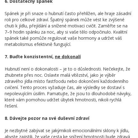
6. Dostatečný spánek
Spánek je při snaze o hubnutí často přehlížen, ale hraje zásadní
roli pro celkové zdraví. Špatný spánek může vést ke zvýšené
chuti k jídlu, přejídání a snížené motivaci cvičit. Zaměřte se na
7–9 hodin spánku za noc, aby si vaše tělo odpočinulo. Kvalitní
spánek také pomůže regulovat vaše hormony a udržet váš
metabolismus efektivně fungující.
7. Buďte konzistentní,
ne dokonalí
Hubnutí není o dokonalosti – je to o důslednosti. Nečekejte, že
zhubnete přes noc. Oslavte malá vítězství, jako je výběr
zdravého jídla místo fastfoodu nebo dokončení každodenního
cvičení. Tento proces vyžaduje čas, ale výsledky se dostaví s
nepolevujícím úsilím. Pamatujte, že jsou to dlouhodobé návyky,
které vám pomohou udržet úbytek hmotnosti, nikoli rychlá
řešení.
8. Dávejte pozor na své duševní zdraví
Je nezbytné zabývat se jakýmikoli emocionálními sklony k jídlu,
abyste zajistili, že vaše cesta ke snížení hmotnosti bude zdravá