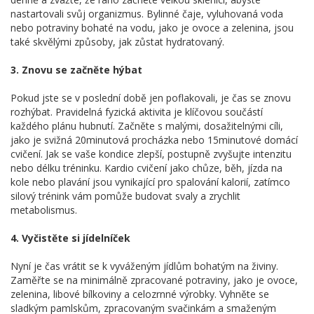
nastartovali svůj organizmus. Bylinné čaje, vyluhovaná voda
nebo potraviny bohaté na vodu, jako je ovoce a zelenina, jsou
také skvělými způsoby, jak zůstat hydratovaný.
3. Znovu se začněte hýbat
Pokud jste se v poslední době jen poflakovali, je čas se znovu
rozhýbat. Pravidelná fyzická aktivita je klíčovou součástí
každého plánu hubnutí. Začněte s malými, dosažitelnými cíli,
jako je svižná 20minutová procházka nebo 15minutové domácí
cvičení. Jak se vaše kondice zlepší, postupně zvyšujte intenzitu
nebo délku tréninku. Kardio cvičení jako chůze, běh, jízda na
kole nebo plavání jsou vynikající pro spalování kalorií, zatímco
silový trénink vám pomůže budovat svaly a zrychlit
metabolismus.
4. Vyčistěte si jídelníček
Nyní je čas vrátit se k vyváženým jídlům bohatým na živiny.
Zaměřte se na minimálně zpracované potraviny, jako je ovoce,
zelenina, libové bílkoviny a celozrnné výrobky. Vyhněte se
sladkým pamlskům, zpracovaným svačinkám a smaženým