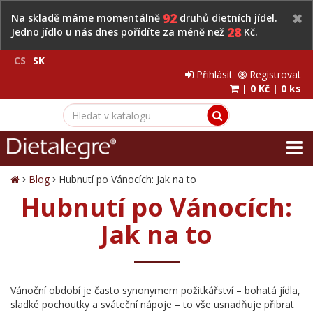
92
Na skladě máme momentálně
druhů dietních jídel.
28
Jedno jídlo u nás dnes pořídíte za méně než
Kč.
CS
SK
Přihlásit
Registrovat
|
0 Kč
|
0 ks
Blog
Hubnutí po Vánocích: Jak na to
Hubnutí po Vánocích:
Jak na to
Vánoční období je často synonymem požitkářství – bohatá jídla,
sladké pochoutky a sváteční nápoje – to vše usnadňuje přibrat