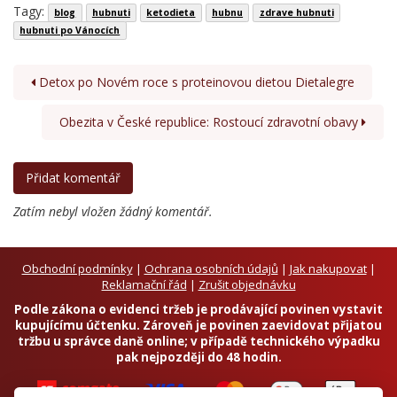
Tagy:
blog
hubnuti
ketodieta
hubnu
zdrave hubnuti
hubnuti po Vánocích
Detox po Novém roce s proteinovou dietou Dietalegre
Obezita v České republice: Rostoucí zdravotní obavy
Zatím nebyl vložen žádný komentář.
Obchodní podmínky
|
Ochrana osobních údajů
|
Jak nakupovat
|
Reklamační řád
|
Zrušit objednávku
Podle zákona o evidenci tržeb je prodávající povinen vystavit
kupujícímu účtenku. Zároveň je povinen zaevidovat přijatou
tržbu u správce daně online; v případě technického výpadku
pak nejpozději do 48 hodin.