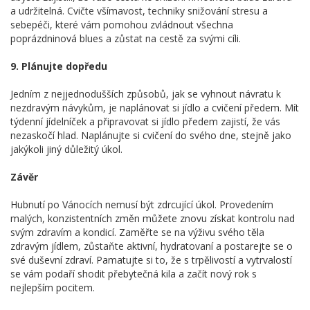
a udržitelná. Cvičte všímavost, techniky snižování stresu a
sebepéči, které vám pomohou zvládnout všechna
poprázdninová blues a zůstat na cestě za svými cíli.
9. Plánujte dopředu
Jedním z nejjednodušších způsobů, jak se vyhnout návratu k
nezdravým návykům, je naplánovat si jídlo a cvičení předem. Mít
týdenní jídelníček a připravovat si jídlo předem zajistí, že vás
nezaskočí hlad. Naplánujte si cvičení do svého dne, stejně jako
jakýkoli jiný důležitý úkol.
Závěr
Hubnutí po Vánocích nemusí být zdrcující úkol. Provedením
malých, konzistentních změn můžete znovu získat kontrolu nad
svým zdravím a kondicí. Zaměřte se na výživu svého těla
zdravým jídlem, zůstaňte aktivní, hydratovaní a postarejte se o
své duševní zdraví. Pamatujte si to, že s trpělivostí a vytrvalostí
se vám podaří shodit přebytečná kila a začít nový rok s
nejlepším pocitem.