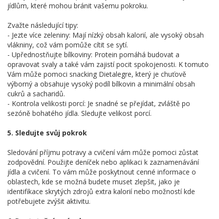
jídlům, které mohou bránit vašemu pokroku.
Zvažte následující tipy:
- Jezte více zeleniny: Mají nízký obsah kalorií, ale vysoký obsah
vlákniny, což vám pomůže cítit se sytí.
- Upřednostňujte bílkoviny: Protein pomáhá budovat a
opravovat svaly a také vám zajistí pocit spokojenosti. K tomuto
Vám může pomoci snacking Dietalegre, který je chuťově
výborný a obsahuje vysoký podíl bílkovin a minimální obsah
cukrů a sacharidů.
- Kontrola velikosti porcí: Je snadné se přejídat, zvláště po
sezóně bohatého jídla. Sledujte velikost porcí.
5. Sledujte svůj pokrok
Sledování příjmu potravy a cvičení vám může pomoci zůstat
zodpovědní. Použijte deníček nebo aplikaci k zaznamenávání
jídla a cvičení. To vám může poskytnout cenné informace o
oblastech, kde se možná budete muset zlepšit, jako je
identifikace skrytých zdrojů extra kalorií nebo možností kde
potřebujete zvýšit aktivitu.