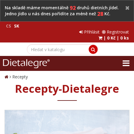
92
Na skladě máme momentálně
druhů dietních jídel.
28
Jedno jídlo u nás dnes pořídíte za méně než
Kč.
CS
SK
Přihlásit
Registrovat
|
0 Kč
|
0 ks
Recepty
Recepty-Dietalegre