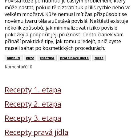
Povislá kůže po hubnutí je častým problémem, který
může nastat, pokud tělo ztratí tuk příliš rychle nebo ve
velkém množství. Kůže nemusí mít čas přizpůsobit se
novému tvaru těla a zůstává povislá. Naštěstí existuje
několik způsobů, jak minimalizovat riziko povislé
pokožky a podpořit její pružnost. Tento článek vám
přináší praktické tipy, jak tomu předejít, aniž byste
museli sahat po kosmetických procedurách.
hubnuti
kuze
estetika
proteinové dieta
dieta
Komentářů: 0
Recepty 1. etapa
Recepty 2. etapa
Recepty 3. etapa
Recepty pravá jídla