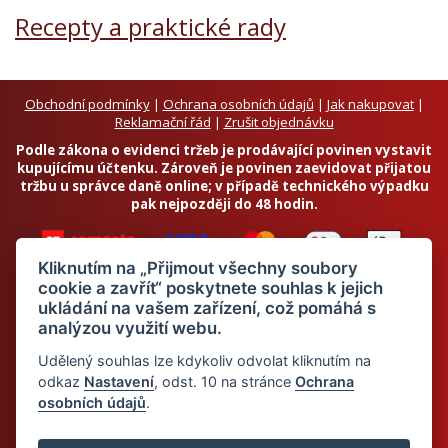
Recepty a praktické rady
Obchodní podmínky
|
Ochrana osobních údajů
|
Jak nakupovat
|
Reklamační řád
|
Zrušit objednávku
Podle zákona o evidenci tržeb je prodávající povinen vystavit
kupujícímu účtenku. Zároveň je povinen zaevidovat přijatou
tržbu u správce daně online; v případě technického výpadku
pak nejpozději do 48 hodin.
Kliknutím na „Přijmout všechny soubory
cookie a zavřít“ poskytnete souhlas k jejich
ukládání na vašem zařízení, což pomáhá s
analýzou využití webu.
Chci odebírat newsletter
Udělený souhlas lze kdykoliv odvolat kliknutím na
odkaz
Nastavení
, odst. 10 na stránce
Ochrana
osobních údajů
.
Odesláním souhlasím se
zpracováním osobních údajů