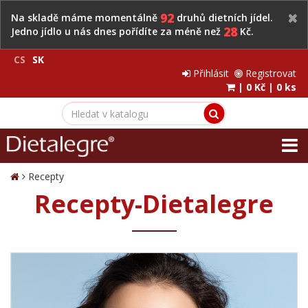
92
Na skladě máme momentálně
druhů dietních jídel.
28
Jedno jídlo u nás dnes pořídíte za méně než
Kč.
CS
SK
Přihlásit
Registrovat
|
0 Kč
|
0 ks
Recepty
Recepty-Dietalegre