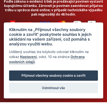
Podle zákona o evidenci tržeb je prodávající povinen vystavit
kupujícímu účtenku. Zároveň je povinen zaevidovat přijatou
tržbu u správce daně online; v případě technického výpadku
pak nejpozději do 48 hodin.
Kliknutím na „Přijmout všechny soubory
cookie a zavřít“ poskytnete souhlas k jejich
ukládání na vašem zařízení, což pomáhá s
analýzou využití webu.
Chci odebírat newsletter
Udělený souhlas lze kdykoliv odvolat kliknutím na
odkaz
Nastavení
, odst. 10 na stránce
Ochrana
osobních údajů
.
Odesláním souhlasím se
zpracováním osobních údajů
© 2026 Dietalegre - bílkovinná dieta pro zdravé hubnutí
Přijmout všechny soubory cookie a zavřít
Odmítnout vše
Mapa stránek
Web:
Crespo, s.r.o.