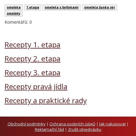
omeleta
1.etapa
omeleta s bylinkami
omeleta šunka sýr
omelety
Komentářů: 0
Recepty 1. etapa
Recepty 2. etapa
Recepty 3. etapa
Recepty pravá jídla
Recepty a praktické rady
Obchodní podmínky
|
Ochrana osobních údajů
|
Jak nakupovat
|
Reklamační řád
|
Zrušit objednávku