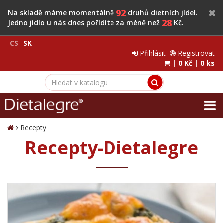
92
Na skladě máme momentálně
druhů dietních jídel.
28
Jedno jídlo u nás dnes pořídíte za méně než
Kč.
CS
SK
Přihlásit
Registrovat
|
0 Kč
|
0 ks
Recepty
Recepty-Dietalegre