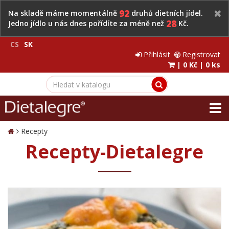
92
Na skladě máme momentálně
druhů dietních jídel.
28
Jedno jídlo u nás dnes pořídíte za méně než
Kč.
CS
SK
Přihlásit
Registrovat
|
0 Kč
|
0 ks
Recepty
Recepty-Dietalegre