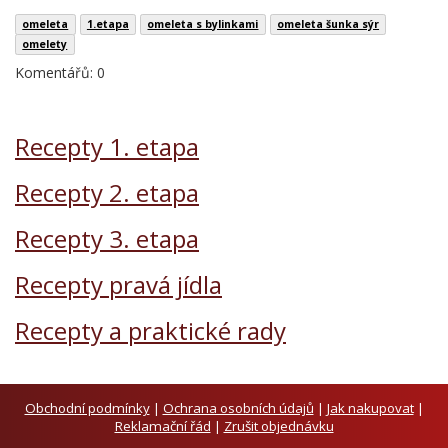
omeleta
1.etapa
omeleta s bylinkami
omeleta šunka sýr
omelety
Komentářů: 0
Recepty 1. etapa
Recepty 2. etapa
Recepty 3. etapa
Recepty pravá jídla
Recepty a praktické rady
Obchodní podmínky
|
Ochrana osobních údajů
|
Jak nakupovat
|
Reklamační řád
|
Zrušit objednávku