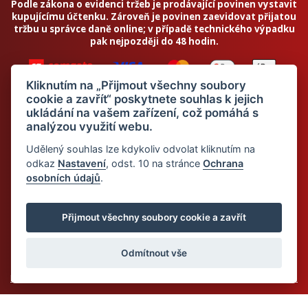
Podle zákona o evidenci tržeb je prodávající povinen vystavit
kupujícímu účtenku. Zároveň je povinen zaevidovat přijatou
tržbu u správce daně online; v případě technického výpadku
pak nejpozději do 48 hodin.
Kliknutím na „Přijmout všechny soubory
cookie a zavřít“ poskytnete souhlas k jejich
ukládání na vašem zařízení, což pomáhá s
analýzou využití webu.
Chci odebírat newsletter
Udělený souhlas lze kdykoliv odvolat kliknutím na
odkaz
Nastavení
, odst. 10 na stránce
Ochrana
osobních údajů
.
Odesláním souhlasím se
zpracováním osobních údajů
© 2026 Dietalegre - bílkovinná dieta pro zdravé hubnutí
Přijmout všechny soubory cookie a zavřít
Odmítnout vše
Mapa stránek
Web:
Crespo, s.r.o.