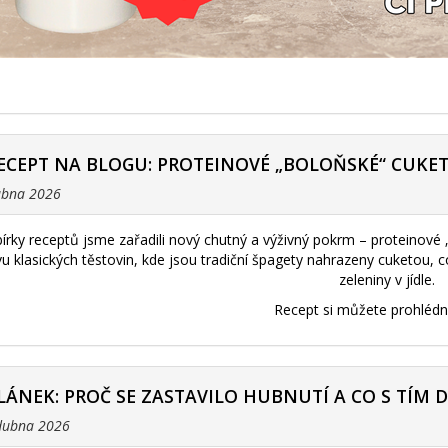
ECEPT NA BLOGU: PROTEINOVÉ „BOLOŇSKÉ“ CUKE
dubna 2026
bírky receptů jsme zařadili nový chutný a výživný pokrm – proteinové
ivu klasických těstovin, kde jsou tradiční špagety nahrazeny cuketou,
zeleniny v jídle.
Recept si můžete prohléd
LÁNEK: PROČ SE ZASTAVILO HUBNUTÍ A CO S TÍM 
 dubna 2026