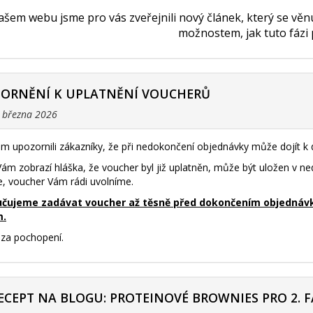
šem webu jsme pro vás zveřejnili nový článek, který se vě
možnostem, jak tuto fázi
ZORNĚNÍ K UPLATNĚNÍ VOUCHERŮ
. března 2026
m upozornili zákazníky, že při nedokončení objednávky může dojít 
ám zobrazí hláška, že voucher byl již uplatněn, může být uložen v 
e, voucher Vám rádi uvolníme.
čujeme zadávat voucher až těsně před dokončením objednávky 
m.
za pochopení.
ECEPT NA BLOGU: PROTEINOVÉ BROWNIES PRO 2. F