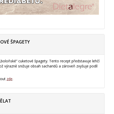
TOVÉ ŠPAGETY
 „boloňské“ cuketové špagety. Tento recept představuje lehčí
 což výrazně snižuje obsah sacharidů a zároveň zvyšuje podíl
nout
zde
.
DĚLAT