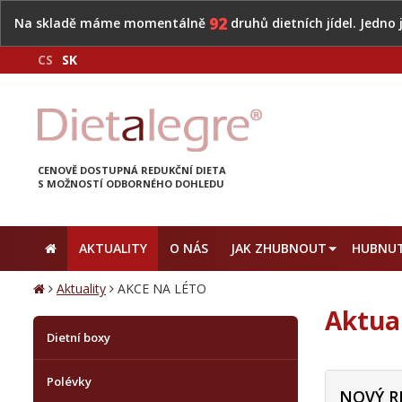
92
Na skladě máme momentálně
druhů dietních jídel. Jedno
CS
SK
CENOVĚ DOSTUPNÁ REDUKČNÍ DIETA
S MOŽNOSTÍ ODBORNÉHO DOHLEDU
AKTUALITY
O NÁS
JAK ZHUBNOUT
HUBNUT
Aktuality
AKCE NA LÉTO
Aktua
Dietní boxy
Polévky
NOVÝ R