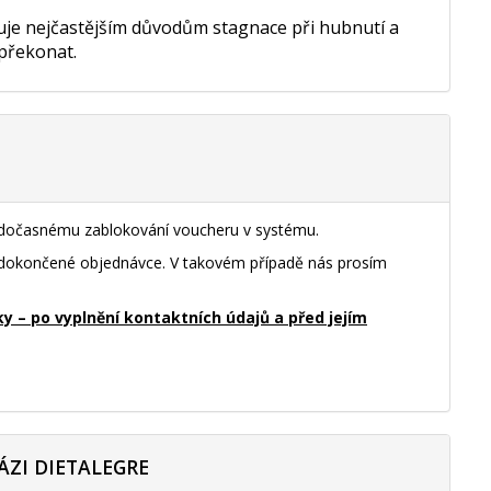
nuje nejčastějším důvodům stagnace při hubnutí a
 překonat.
k dočasnému zablokování voucheru v systému.
nedokončené objednávce. V takovém případě nás prosím
– po vyplnění kontaktních údajů a před jejím
ÁZI DIETALEGRE