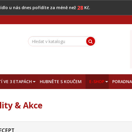
28
 jídlo u nás dnes pořídíte za méně než
Kč.
Í VE 3 ETAPÁCH
HUBNĚTE S KOUČEM
E-SHOP
PORADN
lity & Akce
ECEPT