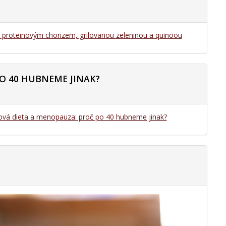
s proteinovým chorizem, grilovanou zeleninou a quinoou
O 40 HUBNEME JINAK?
ová dieta a menopauza: proč po 40 hubneme jinak?