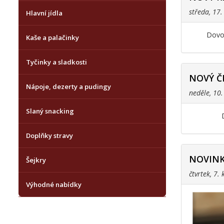
středa, 17
Hlavní jídla
Dovol
Kaše a palačinky
Tyčinky a sladkosti
NOVÝ Č
Nápoje, dezerty a pudingy
neděle, 10
Slaný snacking
Doplňky stravy
NOVINK
Šejkry
čtvrtek, 7.
Výhodné nabídky