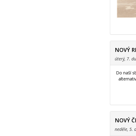
NOVÝ R
úterý, 7. 
Do naší s
alternat
NOVÝ Č
neděle, 5.