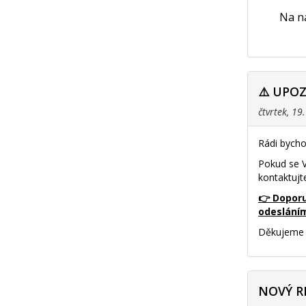
Na na
⚠️ UPO
čtvrtek, 19
Rádi bycho
Pokud se V
kontaktujt
👉 Doporu
odeslání
Děkujeme 
NOVÝ R