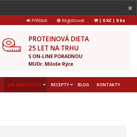
Přihlásit
Registrovat
|
0 Kč
|
0 ks
PROTEINOVÁ DIETA
25 LET NA TRHU
S ON-LINE PORADNOU
MUDr. Miloše Rýce
A
JAK NAKUPOVAT
RECEPTY
BLOG
KONTAKTY