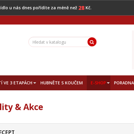
28
 jídlo u nás dnes pořídíte za méně než
Kč.
Í VE 3 ETAPÁCH
HUBNĚTE S KOUČEM
E-SHOP
PORADN
lity & Akce
ECEPT