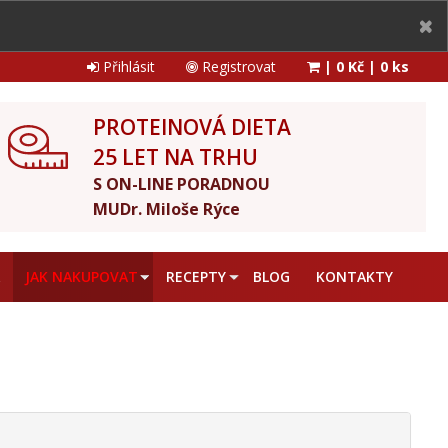
Přihlásit
Registrovat
|
0 Kč
|
0 ks
PROTEINOVÁ DIETA
25 LET NA TRHU
S ON-LINE PORADNOU
MUDr. Miloše Rýce
A
JAK NAKUPOVAT
RECEPTY
BLOG
KONTAKTY