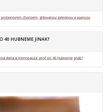
s proteinovým chorizem, grilovanou zeleninou a quinoou
O 40 HUBNEME JINAK?
ová dieta a menopauza: proč po 40 hubneme jinak?