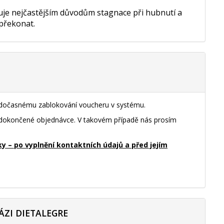
nuje nejčastějším důvodům stagnace při hubnutí a
 překonat.
k dočasnému zablokování voucheru v systému.
nedokončené objednávce. V takovém případě nás prosím
– po vyplnění kontaktních údajů a před jejím
ÁZI DIETALEGRE