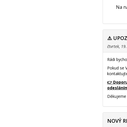
Na na
⚠️ UPO
čtvrtek, 19
Rádi bycho
Pokud se V
kontaktujt
👉 Doporu
odeslání
Děkujeme 
NOVÝ R