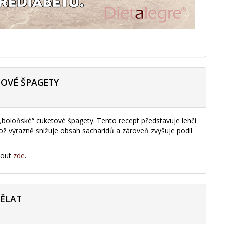
TOVÉ ŠPAGETY
 „boloňské“ cuketové špagety. Tento recept představuje lehčí
 což výrazně snižuje obsah sacharidů a zároveň zvyšuje podíl
nout
zde
.
DĚLAT