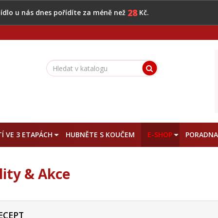
28
 jídlo u nás dnes pořídíte za méně než
Kč.
Í VE 3 ETAPÁCH
HUBNĚTE S KOUČEM
E-SHOP
PORADN
lity & Akce
ECEPT