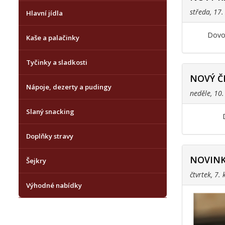
středa, 17
Hlavní jídla
Dovol
Kaše a palačinky
Tyčinky a sladkosti
NOVÝ Č
Nápoje, dezerty a pudingy
neděle, 10
Slaný snacking
Doplňky stravy
NOVINK
Šejkry
čtvrtek, 7.
Výhodné nabídky