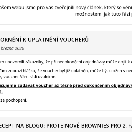
šem webu jsme pro vás zveřejnili nový článek, který se vě
možnostem, jak tuto fázi
ZORNĚNÍ K UPLATNĚNÍ VOUCHERŮ
. března 2026
m upozornili zákazníky, že při nedokončení objednávky může dojít 
ám zobrazí hláška, že voucher byl již uplatněn, může být uložen v 
e, voucher Vám rádi uvolníme.
čujeme zadávat voucher až těsně před dokončením objednávky 
m.
za pochopení.
ECEPT NA BLOGU: PROTEINOVÉ BROWNIES PRO 2. F