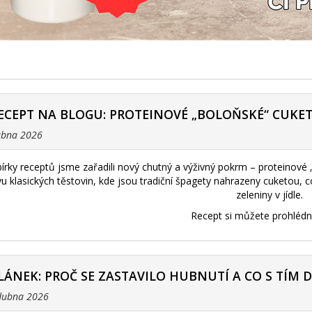
ECEPT NA BLOGU: PROTEINOVÉ „BOLOŇSKÉ“ CUKE
dubna 2026
bírky receptů jsme zařadili nový chutný a výživný pokrm – proteinové
ivu klasických těstovin, kde jsou tradiční špagety nahrazeny cuketou,
zeleniny v jídle.
Recept si můžete prohléd
LÁNEK: PROČ SE ZASTAVILO HUBNUTÍ A CO S TÍM 
 dubna 2026