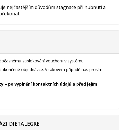
nuje nejčastějším důvodům stagnace při hubnutí a
 překonat.
k dočasnému zablokování voucheru v systému.
nedokončené objednávce. V takovém případě nás prosím
– po vyplnění kontaktních údajů a před jejím
ÁZI DIETALEGRE