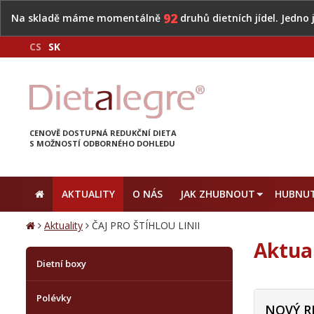
92
Na skladě máme momentálně
druhů dietních jídel. Jedno
CS
SK
CENOVĚ DOSTUPNÁ REDUKČNÍ DIETA
S MOŽNOSTÍ ODBORNÉHO DOHLEDU
AKTUALITY
O NÁS
JAK ZHUBNOUT
HUBNUT
Aktuality
ČAJ PRO ŠTÍHLOU LINII
Aktua
Dietní boxy
Polévky
NOVÝ R