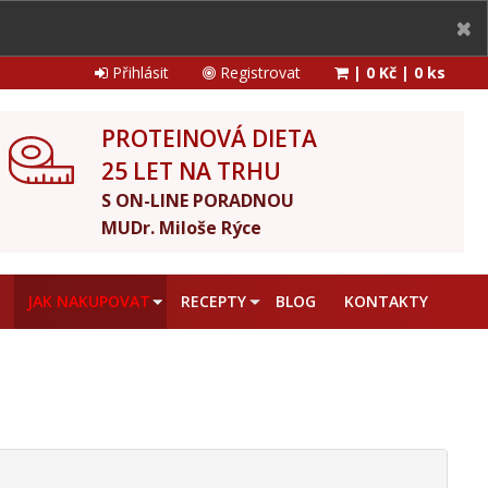
Přihlásit
Registrovat
|
0 Kč
|
0 ks
PROTEINOVÁ DIETA
25 LET NA TRHU
S ON-LINE PORADNOU
MUDr. Miloše Rýce
A
JAK NAKUPOVAT
RECEPTY
BLOG
KONTAKTY