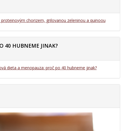
s proteinovým chorizem, grilovanou zeleninou a quinoou
O 40 HUBNEME JINAK?
ová dieta a menopauza: proč po 40 hubneme jinak?