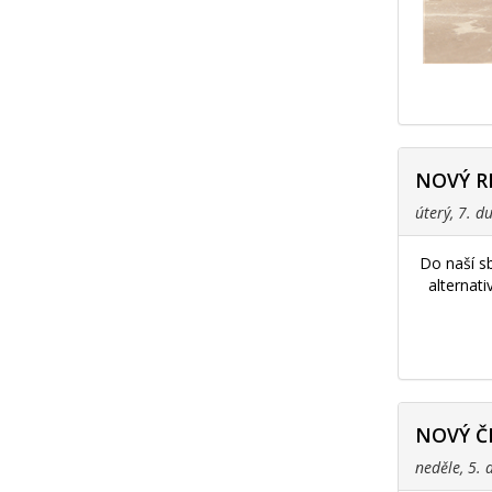
NOVÝ R
úterý, 7. 
Do naší s
alternat
NOVÝ Č
neděle, 5.