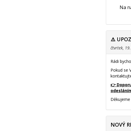
Na na
⚠️ UPO
čtvrtek, 19
Rádi bycho
Pokud se V
kontaktujt
👉 Doporu
odeslání
Děkujeme 
NOVÝ R