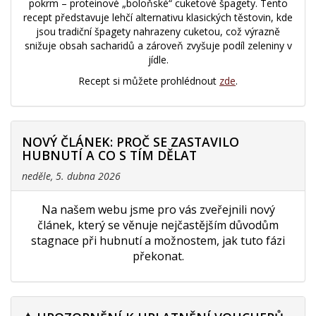
pokrm – proteinové „boloňské“ cuketové špagety. Tento
recept představuje lehčí alternativu klasických těstovin, kde
jsou tradiční špagety nahrazeny cuketou, což výrazně
snižuje obsah sacharidů a zároveň zvyšuje podíl zeleniny v
jídle.
Recept si můžete prohlédnout
zde
.
NOVÝ ČLÁNEK: PROČ SE ZASTAVILO
HUBNUTÍ A CO S TÍM DĚLAT
neděle, 5. dubna 2026
Na našem webu jsme pro vás zveřejnili nový
článek, který se věnuje nejčastějším důvodům
stagnace při hubnutí a možnostem, jak tuto fázi
překonat.