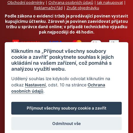
Obchodní podmínky
|
Ochrana osobních údajů
|
Jak nakupovat
|
Reklamační řád
|
Zrušit objednávku
Podle zákona o evidenci tržeb je prodávající povinen vystavit
kupujícímu účtenku. Zároveň je povinen zaevidovat přijatou
tržbu u správce daně online; v případě technického výpadku
pak nejpozději do 48 hodin.
Kliknutím na „Přijmout všechny soubory
cookie a zavřít“ poskytnete souhlas k jejich
ukládání na vašem zařízení, což pomáhá s
analýzou využití webu.
Chci odebírat newsletter
Udělený souhlas lze kdykoliv odvolat kliknutím na
odkaz
Nastavení
, odst. 10 na stránce
Ochrana
osobních údajů
.
Odesláním souhlasím se
zpracováním osobních údajů
© 2026 Dietalegre - bílkovinná dieta pro zdravé hubnutí
Přijmout všechny soubory cookie a zavřít
Odmítnout vše