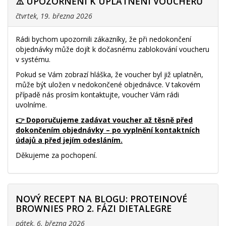
⚠️ UPOZORNĚNÍ K UPLATNĚNÍ VOUCHERŮ
čtvrtek, 19. března 2026
Rádi bychom upozornili zákazníky, že při nedokončení
objednávky může dojít k dočasnému zablokování voucheru
v systému.
Pokud se Vám zobrazí hláška, že voucher byl již uplatněn,
může být uložen v nedokončené objednávce. V takovém
případě nás prosím kontaktujte, voucher Vám rádi
uvolníme.
👉 Doporučujeme zadávat voucher až těsně před
dokončením objednávky – po vyplnění kontaktních
údajů a před jejím odesláním.
Děkujeme za pochopení.
NOVÝ RECEPT NA BLOGU: PROTEINOVÉ
BROWNIES PRO 2. FÁZI DIETALEGRE
pátek, 6. března 2026