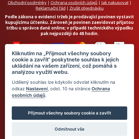
Obchodní podmínky
|
Ochrana osobních údajů
|
Jak nakupovat
|
Reklamační řád
|
Zrušit objednávku
Podle zákona o evidenci tržeb je prodávající povinen vystavit
kupujícímu účtenku. Zároveň je povinen zaevidovat přijatou
tržbu u správce daně online; v případě technického výpadku
pak nejpozději do 48 hodin.
Kliknutím na „Přijmout všechny soubory
cookie a zavřít“ poskytnete souhlas k jejich
ukládání na vašem zařízení, což pomáhá s
analýzou využití webu.
Chci odebírat newsletter
Udělený souhlas lze kdykoliv odvolat kliknutím na
odkaz
Nastavení
, odst. 10 na stránce
Ochrana
osobních údajů
.
Odesláním souhlasím se
zpracováním osobních údajů
© 2026 Dietalegre - bílkovinná dieta pro zdravé hubnutí
Přijmout všechny soubory cookie a zavřít
Odmítnout vše