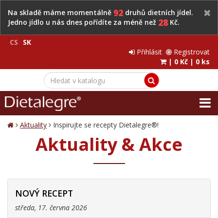
92
Na skladě máme momentálně
druhů dietních jídel.
28
Jedno jídlo u nás dnes pořídíte za méně než
Kč.
CS
SK
Přihlásit
Registrovat
|
0 Kč
|
0 ks
Aktuality
Inspirujte se recepty Dietalegre®︎!
Aktuality & Akce
NOVÝ RECEPT
středa, 17. června 2026