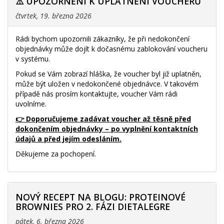
⚠️ UPOZORNĚNÍ K UPLATNĚNÍ VOUCHERŮ
čtvrtek, 19. března 2026
Rádi bychom upozornili zákazníky, že při nedokončení
objednávky může dojít k dočasnému zablokování voucheru
v systému.
Pokud se Vám zobrazí hláška, že voucher byl již uplatněn,
může být uložen v nedokončené objednávce. V takovém
případě nás prosím kontaktujte, voucher Vám rádi
uvolníme.
👉 Doporučujeme zadávat voucher až těsně před
dokončením objednávky – po vyplnění kontaktních
údajů a před jejím odesláním.
Děkujeme za pochopení.
NOVÝ RECEPT NA BLOGU: PROTEINOVÉ
BROWNIES PRO 2. FÁZI DIETALEGRE
pátek, 6. března 2026