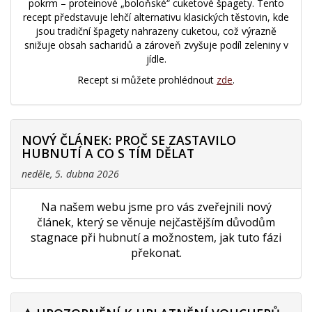
pokrm – proteinové „boloňské“ cuketové špagety. Tento
recept představuje lehčí alternativu klasických těstovin, kde
jsou tradiční špagety nahrazeny cuketou, což výrazně
snižuje obsah sacharidů a zároveň zvyšuje podíl zeleniny v
jídle.
Recept si můžete prohlédnout
zde
.
NOVÝ ČLÁNEK: PROČ SE ZASTAVILO
HUBNUTÍ A CO S TÍM DĚLAT
neděle, 5. dubna 2026
Na našem webu jsme pro vás zveřejnili nový
článek, který se věnuje nejčastějším důvodům
stagnace při hubnutí a možnostem, jak tuto fázi
překonat.