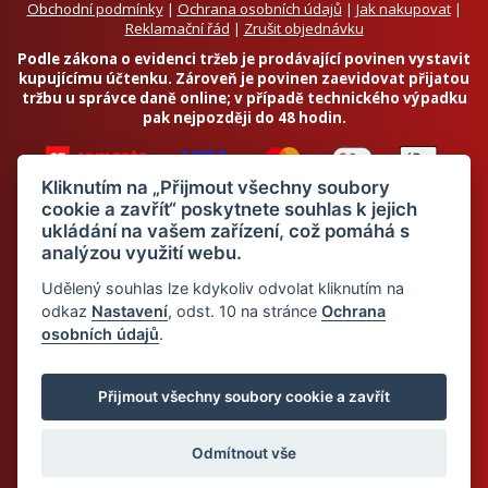
Obchodní podmínky
|
Ochrana osobních údajů
|
Jak nakupovat
|
Reklamační řád
|
Zrušit objednávku
Podle zákona o evidenci tržeb je prodávající povinen vystavit
kupujícímu účtenku. Zároveň je povinen zaevidovat přijatou
tržbu u správce daně online; v případě technického výpadku
pak nejpozději do 48 hodin.
Kliknutím na „Přijmout všechny soubory
cookie a zavřít“ poskytnete souhlas k jejich
ukládání na vašem zařízení, což pomáhá s
analýzou využití webu.
Chci odebírat newsletter
Udělený souhlas lze kdykoliv odvolat kliknutím na
odkaz
Nastavení
, odst. 10 na stránce
Ochrana
osobních údajů
.
Odesláním souhlasím se
zpracováním osobních údajů
© 2026 Dietalegre - bílkovinná dieta pro zdravé hubnutí
Přijmout všechny soubory cookie a zavřít
Odmítnout vše