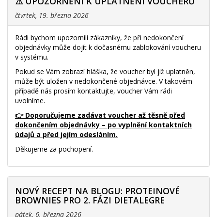
⚠️ UPOZORNĚNÍ K UPLATNĚNÍ VOUCHERŮ
čtvrtek, 19. března 2026
Rádi bychom upozornili zákazníky, že při nedokončení
objednávky může dojít k dočasnému zablokování voucheru
v systému.
Pokud se Vám zobrazí hláška, že voucher byl již uplatněn,
může být uložen v nedokončené objednávce. V takovém
případě nás prosím kontaktujte, voucher Vám rádi
uvolníme.
👉 Doporučujeme zadávat voucher až těsně před
dokončením objednávky – po vyplnění kontaktních
údajů a před jejím odesláním.
Děkujeme za pochopení.
NOVÝ RECEPT NA BLOGU: PROTEINOVÉ
BROWNIES PRO 2. FÁZI DIETALEGRE
pátek, 6. března 2026