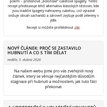
pokrm – proteinové „boloňské“ cuketové špagety. Tento
recept představuje lehčí alternativu klasických těstovin, kde
jsou tradiční špagety nahrazeny cuketou, což výrazně
snižuje obsah sacharidů a zároveň zvyšuje podíl zeleniny v
jídle.
Recept si můžete prohlédnout
zde
.
NOVÝ ČLÁNEK: PROČ SE ZASTAVILO
HUBNUTÍ A CO S TÍM DĚLAT
neděle, 5. dubna 2026
Na našem webu jsme pro vás zveřejnili nový
článek, který se věnuje nejčastějším důvodům
stagnace při hubnutí a možnostem, jak tuto fázi
překonat.