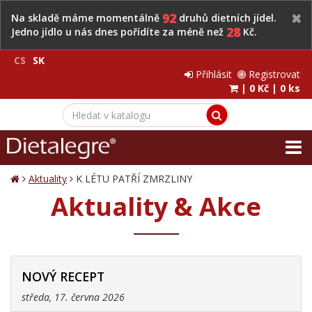
92
Na skladě máme momentálně
druhů dietních jídel.
28
Jedno jídlo u nás dnes pořídíte za méně než
Kč.
CS
SK
Přihlásit
Registrovat
|
0 Kč
|
0 ks
Aktuality
K LÉTU PATŘÍ ZMRZLINY
Aktuality & Akce
NOVÝ RECEPT
středa, 17. června 2026