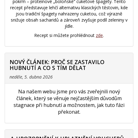
pokrm – proteinové „boloňské“ cuketové špagety. Tento
recept představuje lehčí alternativu klasických těstovin, kde
jsou tradiční špagety nahrazeny cuketou, což výrazně
snižuje obsah sacharidů a zároveň zvyšuje podíl zeleniny v
jídle.
Recept si můžete prohlédnout
zde
.
NOVÝ ČLÁNEK: PROČ SE ZASTAVILO
HUBNUTÍ A CO S TÍM DĚLAT
neděle, 5. dubna 2026
Na našem webu jsme pro vás zveřejnili nový
článek, který se věnuje nejčastějším důvodům
stagnace při hubnutí a možnostem, jak tuto fázi
překonat.