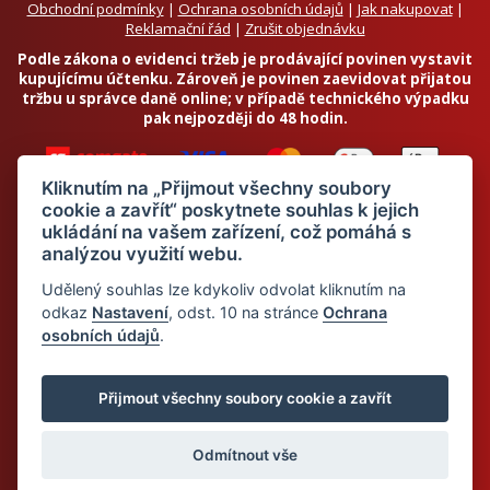
Obchodní podmínky
|
Ochrana osobních údajů
|
Jak nakupovat
|
Reklamační řád
|
Zrušit objednávku
Podle zákona o evidenci tržeb je prodávající povinen vystavit
kupujícímu účtenku. Zároveň je povinen zaevidovat přijatou
tržbu u správce daně online; v případě technického výpadku
pak nejpozději do 48 hodin.
Kliknutím na „Přijmout všechny soubory
cookie a zavřít“ poskytnete souhlas k jejich
ukládání na vašem zařízení, což pomáhá s
analýzou využití webu.
Chci odebírat newsletter
Udělený souhlas lze kdykoliv odvolat kliknutím na
odkaz
Nastavení
, odst. 10 na stránce
Ochrana
osobních údajů
.
Odesláním souhlasím se
zpracováním osobních údajů
© 2026 Dietalegre - bílkovinná dieta pro zdravé hubnutí
Přijmout všechny soubory cookie a zavřít
Odmítnout vše