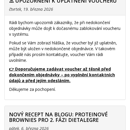
⚠️ UPOZORNĚNÍ K UPLATNĚNÍ VOUCHERŮ
čtvrtek, 19. března 2026
Rádi bychom upozornili zákazníky, že při nedokončení
objednávky může dojít k dočasnému zablokování voucheru
v systému.
Pokud se Vám zobrazí hláška, že voucher byl již uplatněn,
může být uložen v nedokončené objednávce. V takovém
případě nás prosím kontaktujte, voucher Vám rádi
uvolníme.
👉 Doporučujeme zadávat voucher až těsně před
dokončením objednávky – po vyplnění kontaktních
údajů a před jejím odesláním.
Děkujeme za pochopení.
NOVÝ RECEPT NA BLOGU: PROTEINOVÉ
BROWNIES PRO 2. FÁZI DIETALEGRE
pátek, 6. března 2026