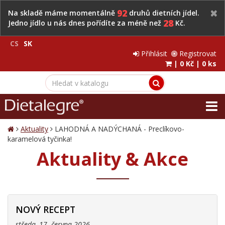
92
Na skladě máme momentálně
druhů dietních jídel.
28
Jedno jídlo u nás dnes pořídíte za méně než
Kč.
CS
SK
Přihlásit
Registrovat
|
0 Kč
|
0 ks
Aktuality
LAHODNÁ A NADÝCHANÁ - Preclíkovo-
karamelová tyčinka!
Aktuality & Akce
NOVÝ RECEPT
středa, 17. června 2026