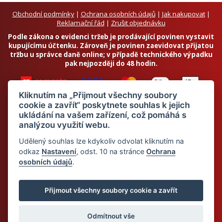
Obchodní podmínky
|
Ochrana osobních údajů
|
Jak nakupovat
|
Reklamační řád
|
Zrušit objednávku
Podle zákona o evidenci tržeb je prodávající povinen vystavit
kupujícímu účtenku. Zároveň je povinen zaevidovat přijatou
tržbu u správce daně online; v případě technického výpadku
pak nejpozději do 48 hodin.
Kliknutím na „Přijmout všechny soubory
cookie a zavřít“ poskytnete souhlas k jejich
ukládání na vašem zařízení, což pomáhá s
analýzou využití webu.
Chci odebírat newsletter
Udělený souhlas lze kdykoliv odvolat kliknutím na
odkaz
Nastavení
, odst. 10 na stránce
Ochrana
osobních údajů
.
Odesláním souhlasím se
zpracováním osobních údajů
© 2026 Dietalegre - bílkovinná dieta pro zdravé hubnutí
Přijmout všechny soubory cookie a zavřít
Odmítnout vše