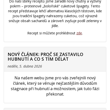
Do naší sbírky receptů jsme zařadili nový chutný a výživný
pokrm – proteinové „boloňské“ cuketové špagety. Tento
recept představuje lehčí alternativu klasických těstovin, kde
jsou tradiční špagety nahrazeny cuketou, což výrazně
snižuje obsah sacharidů a zároveň zvyšuje podíl zeleniny v
jídle.
Recept si můžete prohlédnout
zde
.
NOVÝ ČLÁNEK: PROČ SE ZASTAVILO
HUBNUTÍ A CO S TÍM DĚLAT
neděle, 5. dubna 2026
Na našem webu jsme pro vás zveřejnili nový
článek, který se věnuje nejčastějším důvodům
stagnace při hubnutí a možnostem, jak tuto fázi
překonat.