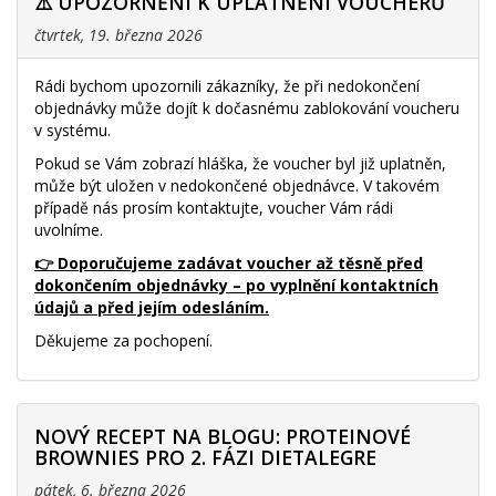
⚠️ UPOZORNĚNÍ K UPLATNĚNÍ VOUCHERŮ
čtvrtek, 19. března 2026
Rádi bychom upozornili zákazníky, že při nedokončení
objednávky může dojít k dočasnému zablokování voucheru
v systému.
Pokud se Vám zobrazí hláška, že voucher byl již uplatněn,
může být uložen v nedokončené objednávce. V takovém
případě nás prosím kontaktujte, voucher Vám rádi
uvolníme.
👉 Doporučujeme zadávat voucher až těsně před
dokončením objednávky – po vyplnění kontaktních
údajů a před jejím odesláním.
Děkujeme za pochopení.
NOVÝ RECEPT NA BLOGU: PROTEINOVÉ
BROWNIES PRO 2. FÁZI DIETALEGRE
pátek, 6. března 2026