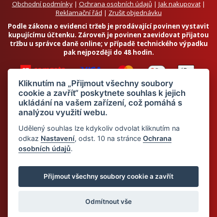
Obchodní podmínky
|
Ochrana osobních údajů
|
Jak nakupovat
|
Reklamační řád
|
Zrušit objednávku
Podle zákona o evidenci tržeb je prodávající povinen vystavit
kupujícímu účtenku. Zároveň je povinen zaevidovat přijatou
tržbu u správce daně online; v případě technického výpadku
pak nejpozději do 48 hodin.
Kliknutím na „Přijmout všechny soubory
cookie a zavřít“ poskytnete souhlas k jejich
ukládání na vašem zařízení, což pomáhá s
analýzou využití webu.
Chci odebírat newsletter
Udělený souhlas lze kdykoliv odvolat kliknutím na
odkaz
Nastavení
, odst. 10 na stránce
Ochrana
osobních údajů
.
Odesláním souhlasím se
zpracováním osobních údajů
© 2026 Dietalegre - bílkovinná dieta pro zdravé hubnutí
Přijmout všechny soubory cookie a zavřít
Odmítnout vše