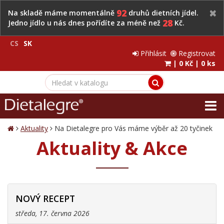
92
Na skladě máme momentálně
druhů dietních jídel.
28
Jedno jídlo u nás dnes pořídíte za méně než
Kč.
CS
SK
Přihlásit
Registrovat
|
0 Kč
|
0 ks
Aktuality
Na Dietalegre pro Vás máme výběr až 20 tyčinek
Aktuality & Akce
NOVÝ RECEPT
středa, 17. června 2026