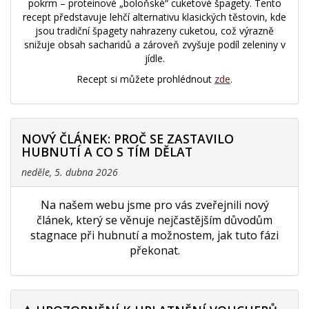
pokrm – proteinové „boloňské“ cuketové špagety. Tento
recept představuje lehčí alternativu klasických těstovin, kde
jsou tradiční špagety nahrazeny cuketou, což výrazně
snižuje obsah sacharidů a zároveň zvyšuje podíl zeleniny v
jídle.
Recept si můžete prohlédnout
zde
.
NOVÝ ČLÁNEK: PROČ SE ZASTAVILO
HUBNUTÍ A CO S TÍM DĚLAT
neděle, 5. dubna 2026
Na našem webu jsme pro vás zveřejnili nový
článek, který se věnuje nejčastějším důvodům
stagnace při hubnutí a možnostem, jak tuto fázi
překonat.