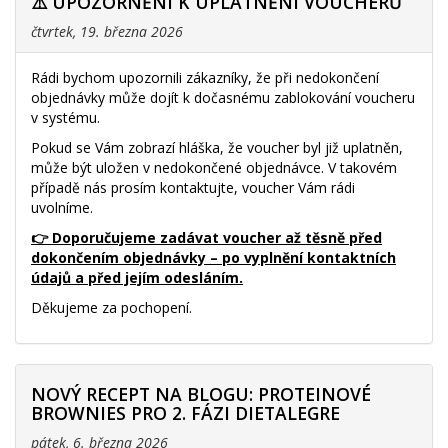
⚠️ UPOZORNĚNÍ K UPLATNĚNÍ VOUCHERŮ
čtvrtek, 19. března 2026
Rádi bychom upozornili zákazníky, že při nedokončení
objednávky může dojít k dočasnému zablokování voucheru
v systému.
Pokud se Vám zobrazí hláška, že voucher byl již uplatněn,
může být uložen v nedokončené objednávce. V takovém
případě nás prosím kontaktujte, voucher Vám rádi
uvolníme.
👉 Doporučujeme zadávat voucher až těsně před
dokončením objednávky – po vyplnění kontaktních
údajů a před jejím odesláním.
Děkujeme za pochopení.
NOVÝ RECEPT NA BLOGU: PROTEINOVÉ
BROWNIES PRO 2. FÁZI DIETALEGRE
pátek, 6. března 2026