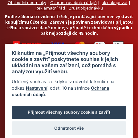
Obchodní podmínky
|
Ochrana osobních údajů
|
Jak nakupovat
|
Reklamační řád
|
Zrušit objednávku
Podle zákona o evidenci tržeb je prodávající povinen vystavit
kupujícímu účtenku. Zároveň je povinen zaevidovat přijatou
tržbu u správce daně online; v případě technického výpadku
pak nejpozději do 48 hodin.
Kliknutím na „Přijmout všechny soubory
cookie a zavřít“ poskytnete souhlas k jejich
ukládání na vašem zařízení, což pomáhá s
analýzou využití webu.
Chci odebírat newsletter
Udělený souhlas lze kdykoliv odvolat kliknutím na
odkaz
Nastavení
, odst. 10 na stránce
Ochrana
osobních údajů
.
Odesláním souhlasím se
zpracováním osobních údajů
© 2026 Dietalegre - bílkovinná dieta pro zdravé hubnutí
Přijmout všechny soubory cookie a zavřít
Odmítnout vše