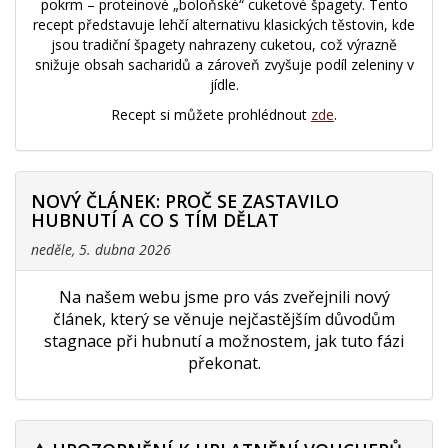
pokrm – proteinové „boloňské“ cuketové špagety. Tento
recept představuje lehčí alternativu klasických těstovin, kde
jsou tradiční špagety nahrazeny cuketou, což výrazně
snižuje obsah sacharidů a zároveň zvyšuje podíl zeleniny v
jídle.
Recept si můžete prohlédnout
zde
.
NOVÝ ČLÁNEK: PROČ SE ZASTAVILO
HUBNUTÍ A CO S TÍM DĚLAT
neděle, 5. dubna 2026
Na našem webu jsme pro vás zveřejnili nový
článek, který se věnuje nejčastějším důvodům
stagnace při hubnutí a možnostem, jak tuto fázi
překonat.