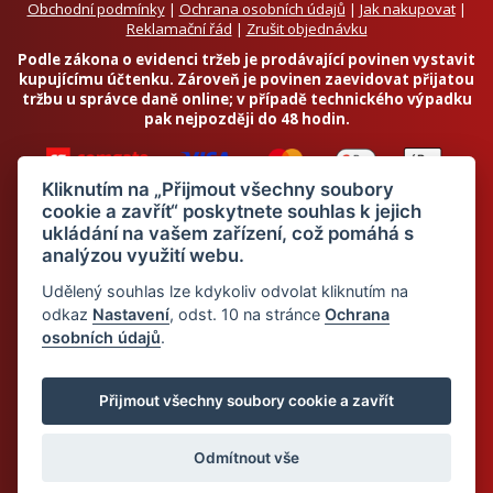
Obchodní podmínky
|
Ochrana osobních údajů
|
Jak nakupovat
|
Reklamační řád
|
Zrušit objednávku
Podle zákona o evidenci tržeb je prodávající povinen vystavit
kupujícímu účtenku. Zároveň je povinen zaevidovat přijatou
tržbu u správce daně online; v případě technického výpadku
pak nejpozději do 48 hodin.
Kliknutím na „Přijmout všechny soubory
cookie a zavřít“ poskytnete souhlas k jejich
ukládání na vašem zařízení, což pomáhá s
analýzou využití webu.
Chci odebírat newsletter
Udělený souhlas lze kdykoliv odvolat kliknutím na
odkaz
Nastavení
, odst. 10 na stránce
Ochrana
osobních údajů
.
Odesláním souhlasím se
zpracováním osobních údajů
© 2026 Dietalegre - bílkovinná dieta pro zdravé hubnutí
Přijmout všechny soubory cookie a zavřít
Odmítnout vše