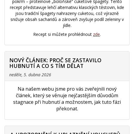
pokrm – proteinové „boloňské“ cuketové špagety. Tento
recept představuje lehčí alternativu klasických těstovin, kde
jsou tradiční špagety nahrazeny cuketou, což výrazně
snižuje obsah sacharidů a zároveň zvyšuje podíl zeleniny v
jídle.
Recept si můžete prohlédnout
zde
.
NOVÝ ČLÁNEK: PROČ SE ZASTAVILO
HUBNUTÍ A CO S TÍM DĚLAT
neděle, 5. dubna 2026
Na našem webu jsme pro vás zveřejnili nový
článek, který se věnuje nejčastějším důvodům
stagnace při hubnutí a možnostem, jak tuto fázi
překonat.