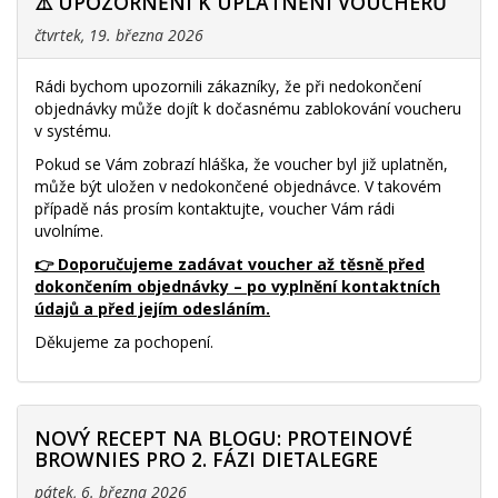
⚠️ UPOZORNĚNÍ K UPLATNĚNÍ VOUCHERŮ
čtvrtek, 19. března 2026
Rádi bychom upozornili zákazníky, že při nedokončení
objednávky může dojít k dočasnému zablokování voucheru
v systému.
Pokud se Vám zobrazí hláška, že voucher byl již uplatněn,
může být uložen v nedokončené objednávce. V takovém
případě nás prosím kontaktujte, voucher Vám rádi
uvolníme.
👉 Doporučujeme zadávat voucher až těsně před
dokončením objednávky – po vyplnění kontaktních
údajů a před jejím odesláním.
Děkujeme za pochopení.
NOVÝ RECEPT NA BLOGU: PROTEINOVÉ
BROWNIES PRO 2. FÁZI DIETALEGRE
pátek, 6. března 2026