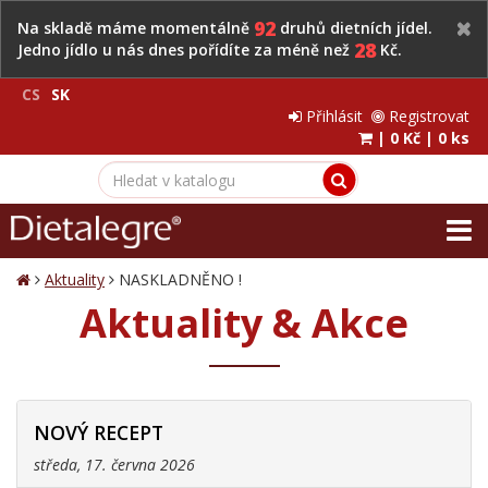
92
Na skladě máme momentálně
druhů dietních jídel.
28
Jedno jídlo u nás dnes pořídíte za méně než
Kč.
CS
SK
Přihlásit
Registrovat
|
0 Kč
|
0 ks
Aktuality
NASKLADNĚNO !
Aktuality & Akce
NOVÝ RECEPT
středa, 17. června 2026