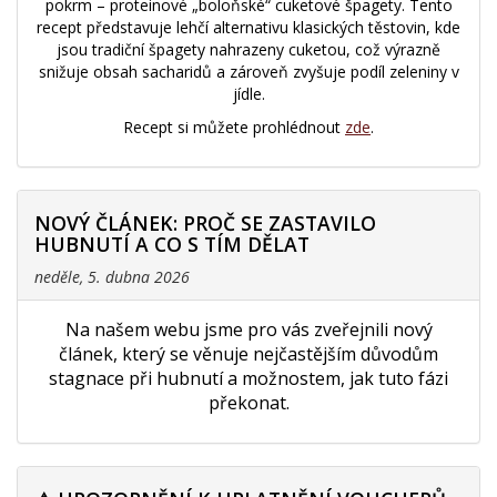
pokrm – proteinové „boloňské“ cuketové špagety. Tento
recept představuje lehčí alternativu klasických těstovin, kde
jsou tradiční špagety nahrazeny cuketou, což výrazně
snižuje obsah sacharidů a zároveň zvyšuje podíl zeleniny v
jídle.
Recept si můžete prohlédnout
zde
.
NOVÝ ČLÁNEK: PROČ SE ZASTAVILO
HUBNUTÍ A CO S TÍM DĚLAT
neděle, 5. dubna 2026
Na našem webu jsme pro vás zveřejnili nový
článek, který se věnuje nejčastějším důvodům
stagnace při hubnutí a možnostem, jak tuto fázi
překonat.