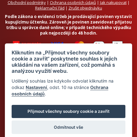
Obchodní podmínky
|
Ochrana osobních údajů
|
Jak nakupovat
|
Reklamační řád
|
Zrušit objednávku
Podle zákona o evidenci tržeb je prodávající povinen vystavit
kupujícímu účtenku. Zároveň je povinen zaevidovat přijatou
tržbu u správce daně online; v případě technického výpadku
pak nejpozději do 48 hodin.
Kliknutím na „Přijmout všechny soubory
cookie a zavřít“ poskytnete souhlas k jejich
ukládání na vašem zařízení, což pomáhá s
analýzou využití webu.
Chci odebírat newsletter
Udělený souhlas lze kdykoliv odvolat kliknutím na
odkaz
Nastavení
, odst. 10 na stránce
Ochrana
osobních údajů
.
Odesláním souhlasím se
zpracováním osobních údajů
© 2026 Dietalegre - bílkovinná dieta pro zdravé hubnutí
Přijmout všechny soubory cookie a zavřít
Odmítnout vše