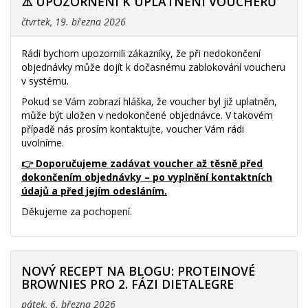
⚠️ UPOZORNĚNÍ K UPLATNĚNÍ VOUCHERŮ
čtvrtek, 19. března 2026
Rádi bychom upozornili zákazníky, že při nedokončení
objednávky může dojít k dočasnému zablokování voucheru
v systému.
Pokud se Vám zobrazí hláška, že voucher byl již uplatněn,
může být uložen v nedokončené objednávce. V takovém
případě nás prosím kontaktujte, voucher Vám rádi
uvolníme.
👉 Doporučujeme zadávat voucher až těsně před
dokončením objednávky – po vyplnění kontaktních
údajů a před jejím odesláním.
Děkujeme za pochopení.
NOVÝ RECEPT NA BLOGU: PROTEINOVÉ
BROWNIES PRO 2. FÁZI DIETALEGRE
pátek, 6. března 2026