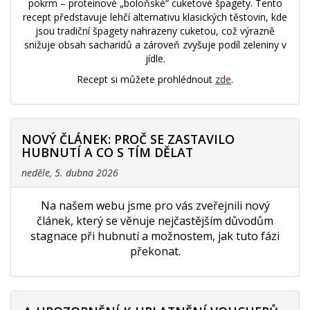
pokrm – proteinové „boloňské“ cuketové špagety. Tento
recept představuje lehčí alternativu klasických těstovin, kde
jsou tradiční špagety nahrazeny cuketou, což výrazně
snižuje obsah sacharidů a zároveň zvyšuje podíl zeleniny v
jídle.
Recept si můžete prohlédnout
zde
.
NOVÝ ČLÁNEK: PROČ SE ZASTAVILO
HUBNUTÍ A CO S TÍM DĚLAT
neděle, 5. dubna 2026
Na našem webu jsme pro vás zveřejnili nový
článek, který se věnuje nejčastějším důvodům
stagnace při hubnutí a možnostem, jak tuto fázi
překonat.