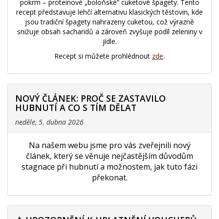
pokrm – proteinové „boloňské“ cuketové špagety. Tento
recept představuje lehčí alternativu klasických těstovin, kde
jsou tradiční špagety nahrazeny cuketou, což výrazně
snižuje obsah sacharidů a zároveň zvyšuje podíl zeleniny v
jídle.
Recept si můžete prohlédnout
zde
.
NOVÝ ČLÁNEK: PROČ SE ZASTAVILO
HUBNUTÍ A CO S TÍM DĚLAT
neděle, 5. dubna 2026
Na našem webu jsme pro vás zveřejnili nový
článek, který se věnuje nejčastějším důvodům
stagnace při hubnutí a možnostem, jak tuto fázi
překonat.