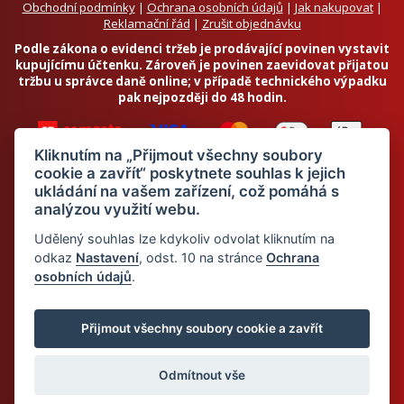
Obchodní podmínky
|
Ochrana osobních údajů
|
Jak nakupovat
|
Reklamační řád
|
Zrušit objednávku
Podle zákona o evidenci tržeb je prodávající povinen vystavit
kupujícímu účtenku. Zároveň je povinen zaevidovat přijatou
tržbu u správce daně online; v případě technického výpadku
pak nejpozději do 48 hodin.
Kliknutím na „Přijmout všechny soubory
cookie a zavřít“ poskytnete souhlas k jejich
ukládání na vašem zařízení, což pomáhá s
analýzou využití webu.
Chci odebírat newsletter
Udělený souhlas lze kdykoliv odvolat kliknutím na
odkaz
Nastavení
, odst. 10 na stránce
Ochrana
osobních údajů
.
Odesláním souhlasím se
zpracováním osobních údajů
© 2026 Dietalegre - bílkovinná dieta pro zdravé hubnutí
Přijmout všechny soubory cookie a zavřít
Odmítnout vše