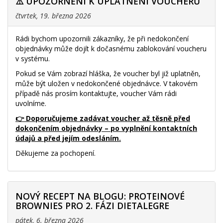
⚠️ UPOZORNĚNÍ K UPLATNĚNÍ VOUCHERŮ
čtvrtek, 19. března 2026
Rádi bychom upozornili zákazníky, že při nedokončení
objednávky může dojít k dočasnému zablokování voucheru
v systému.
Pokud se Vám zobrazí hláška, že voucher byl již uplatněn,
může být uložen v nedokončené objednávce. V takovém
případě nás prosím kontaktujte, voucher Vám rádi
uvolníme.
👉 Doporučujeme zadávat voucher až těsně před
dokončením objednávky – po vyplnění kontaktních
údajů a před jejím odesláním.
Děkujeme za pochopení.
NOVÝ RECEPT NA BLOGU: PROTEINOVÉ
BROWNIES PRO 2. FÁZI DIETALEGRE
pátek, 6. března 2026