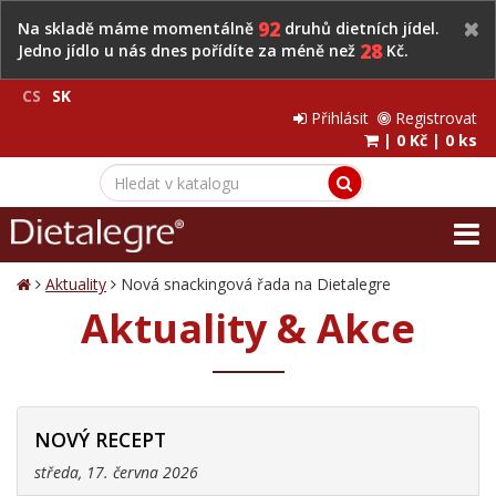
92
Na skladě máme momentálně
druhů dietních jídel.
28
Jedno jídlo u nás dnes pořídíte za méně než
Kč.
CS
SK
Přihlásit
Registrovat
|
0 Kč
|
0 ks
Aktuality
Nová snackingová řada na Dietalegre
Aktuality & Akce
NOVÝ RECEPT
středa, 17. června 2026