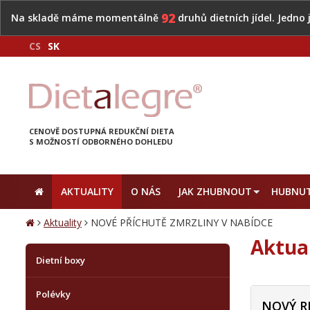
92
Na skladě máme momentálně
druhů dietních jídel. Jedno
CS
SK
CENOVĚ DOSTUPNÁ REDUKČNÍ DIETA
S MOŽNOSTÍ ODBORNÉHO DOHLEDU
AKTUALITY
O NÁS
JAK ZHUBNOUT
HUBNUT
Aktuality
NOVÉ PŘÍCHUTĚ ZMRZLINY V NABÍDCE
Aktua
Dietní boxy
Polévky
NOVÝ R