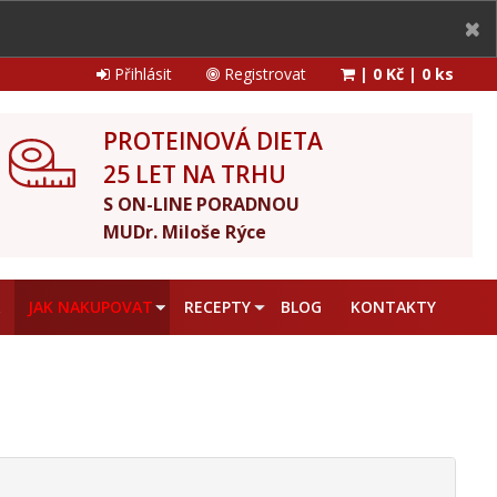
Přihlásit
Registrovat
|
0 Kč
|
0 ks
PROTEINOVÁ DIETA
25 LET NA TRHU
S ON-LINE PORADNOU
MUDr. Miloše Rýce
A
JAK NAKUPOVAT
RECEPTY
BLOG
KONTAKTY