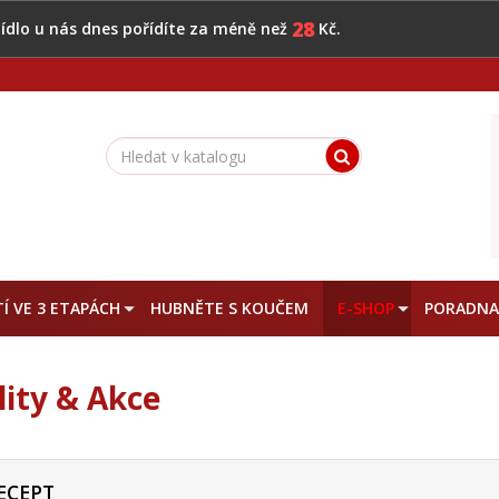
28
 jídlo u nás dnes pořídíte za méně než
Kč.
Í VE 3 ETAPÁCH
HUBNĚTE S KOUČEM
E-SHOP
PORADN
lity & Akce
ECEPT