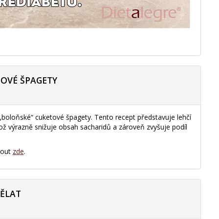
TOVÉ ŠPAGETY
 „boloňské“ cuketové špagety. Tento recept představuje lehčí
 což výrazně snižuje obsah sacharidů a zároveň zvyšuje podíl
nout
zde
.
DĚLAT