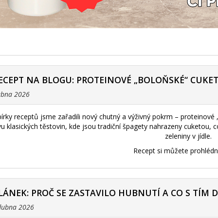
ECEPT NA BLOGU: PROTEINOVÉ „BOLOŇSKÉ“ CUKE
dubna 2026
bírky receptů jsme zařadili nový chutný a výživný pokrm – proteinové
ivu klasických těstovin, kde jsou tradiční špagety nahrazeny cuketou,
zeleniny v jídle.
Recept si můžete prohléd
LÁNEK: PROČ SE ZASTAVILO HUBNUTÍ A CO S TÍM 
 dubna 2026