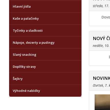
středa, 17
Hlavní jídla
Dovol
Kaše a palačinky
Tyčinky a sladkosti
NOVÝ Č
Nápoje, dezerty a pudingy
neděle, 10
Slaný snacking
Doplňky stravy
NOVINK
Šejkry
čtvrtek, 7.
Výhodné nabídky