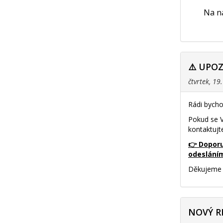
Na na
⚠️ UPO
čtvrtek, 19
Rádi bycho
Pokud se V
kontaktujt
👉 Doporu
odeslání
Děkujeme 
NOVÝ R