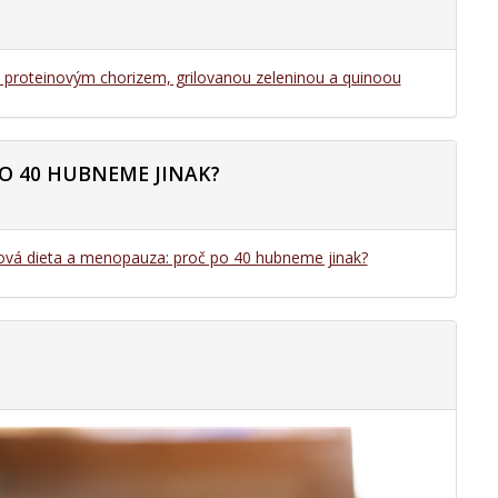
s proteinovým chorizem, grilovanou zeleninou a quinoou
O 40 HUBNEME JINAK?
ová dieta a menopauza: proč po 40 hubneme jinak?