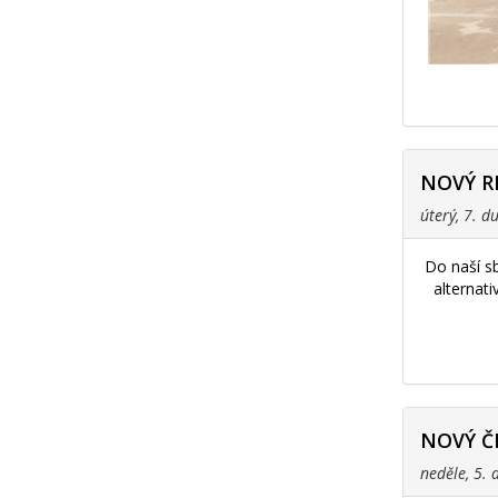
NOVÝ R
úterý, 7. 
Do naší s
alternat
NOVÝ Č
neděle, 5.