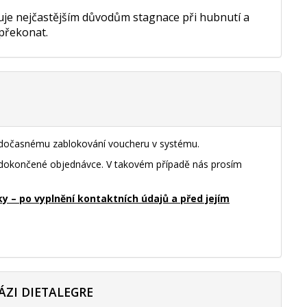
nuje nejčastějším důvodům stagnace při hubnutí a
 překonat.
k dočasnému zablokování voucheru v systému.
nedokončené objednávce. V takovém případě nás prosím
– po vyplnění kontaktních údajů a před jejím
ÁZI DIETALEGRE