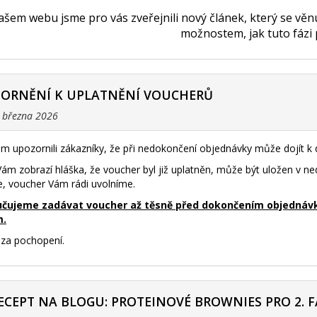
šem webu jsme pro vás zveřejnili nový článek, který se vě
možnostem, jak tuto fázi
ZORNĚNÍ K UPLATNĚNÍ VOUCHERŮ
. března 2026
m upozornili zákazníky, že při nedokončení objednávky může dojít 
ám zobrazí hláška, že voucher byl již uplatněn, může být uložen v 
e, voucher Vám rádi uvolníme.
čujeme zadávat voucher až těsně před dokončením objednávky 
m.
za pochopení.
ECEPT NA BLOGU: PROTEINOVÉ BROWNIES PRO 2. F