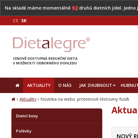
92
Na skladě máme momentálně
druhů dietních jídel. Jedno
CS
SK
CENOVĚ DOSTUPNÁ REDUKČNÍ DIETA
S MOŽNOSTÍ ODBORNÉHO DOHLEDU
AKTUALITY
O NÁS
JAK ZHUBNOUT
HUBNUT
Aktuality
Novinka na webu: proteinové těstoviny fusilli
Aktua
Dietní boxy
Polévky
NOVÝ R