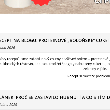
ECEPT NA BLOGU: PROTEINOVÉ „BOLOŇSKÉ“ CUKE
dubna 2026
bírky receptů jsme zařadili nový chutný a výživný pokrm – proteinové
ivu klasických těstovin, kde jsou tradiční špagety nahrazeny cuketou,
zeleniny v jídle.
Recept si můžete prohléd
LÁNEK: PROČ SE ZASTAVILO HUBNUTÍ A CO S TÍM 
 dubna 2026