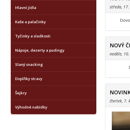
středa, 17
Hlavní jídla
Dovol
Kaše a palačinky
Tyčinky a sladkosti
NOVÝ Č
Nápoje, dezerty a pudingy
neděle, 10
Slaný snacking
Doplňky stravy
NOVINK
Šejkry
čtvrtek, 7.
Výhodné nabídky