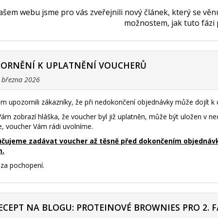
šem webu jsme pro vás zveřejnili nový článek, který se vě
možnostem, jak tuto fázi
ZORNĚNÍ K UPLATNĚNÍ VOUCHERŮ
. března 2026
m upozornili zákazníky, že při nedokončení objednávky může dojít 
ám zobrazí hláška, že voucher byl již uplatněn, může být uložen v 
e, voucher Vám rádi uvolníme.
čujeme zadávat voucher až těsně před dokončením objednávky 
m.
za pochopení.
ECEPT NA BLOGU: PROTEINOVÉ BROWNIES PRO 2. F