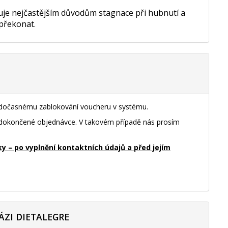
nuje nejčastějším důvodům stagnace při hubnutí a
 překonat.
k dočasnému zablokování voucheru v systému.
nedokončené objednávce. V takovém případě nás prosím
– po vyplnění kontaktních údajů a před jejím
ÁZI DIETALEGRE