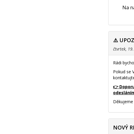
Na na
⚠️ UPO
čtvrtek, 19
Rádi bycho
Pokud se V
kontaktujt
👉 Doporu
odeslání
Děkujeme 
NOVÝ R