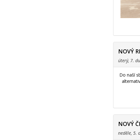
NOVÝ R
úterý, 7. 
Do naší s
alternat
NOVÝ Č
neděle, 5.