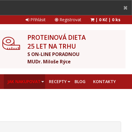
Přihlásit
Registrovat
|
0 Kč
|
0 ks
PROTEINOVÁ DIETA
25 LET NA TRHU
S ON-LINE PORADNOU
MUDr. Miloše Rýce
A
JAK NAKUPOVAT
RECEPTY
BLOG
KONTAKTY