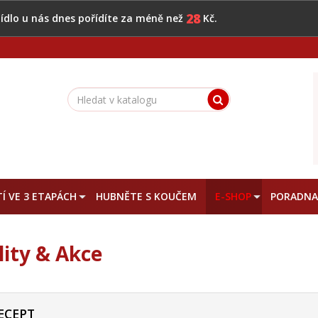
28
 jídlo u nás dnes pořídíte za méně než
Kč.
Í VE 3 ETAPÁCH
HUBNĚTE S KOUČEM
E-SHOP
PORADN
lity & Akce
ECEPT