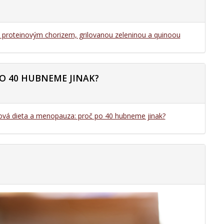
s proteinovým chorizem, grilovanou zeleninou a quinoou
O 40 HUBNEME JINAK?
ová dieta a menopauza: proč po 40 hubneme jinak?