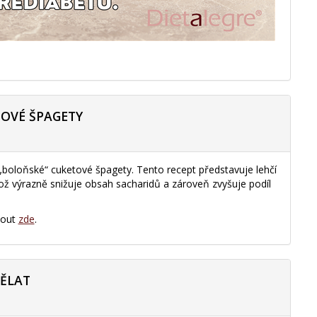
TOVÉ ŠPAGETY
 „boloňské“ cuketové špagety. Tento recept představuje lehčí
 což výrazně snižuje obsah sacharidů a zároveň zvyšuje podíl
nout
zde
.
DĚLAT