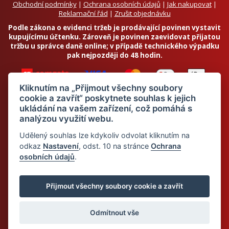
Obchodní podmínky
|
Ochrana osobních údajů
|
Jak nakupovat
|
Reklamační řád
|
Zrušit objednávku
Podle zákona o evidenci tržeb je prodávající povinen vystavit
kupujícímu účtenku. Zároveň je povinen zaevidovat přijatou
tržbu u správce daně online; v případě technického výpadku
pak nejpozději do 48 hodin.
Kliknutím na „Přijmout všechny soubory
cookie a zavřít“ poskytnete souhlas k jejich
ukládání na vašem zařízení, což pomáhá s
analýzou využití webu.
Chci odebírat newsletter
Udělený souhlas lze kdykoliv odvolat kliknutím na
odkaz
Nastavení
, odst. 10 na stránce
Ochrana
osobních údajů
.
Odesláním souhlasím se
zpracováním osobních údajů
© 2026 Dietalegre - bílkovinná dieta pro zdravé hubnutí
Přijmout všechny soubory cookie a zavřít
Odmítnout vše