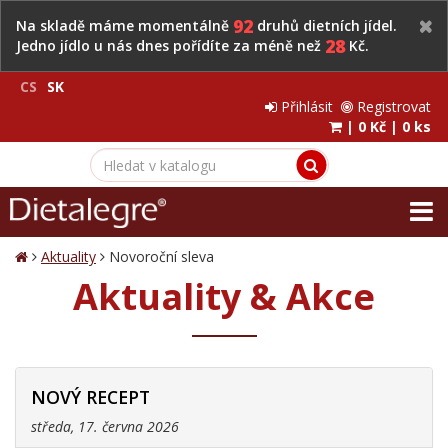
92
Na skladě máme momentálně
druhů dietních jídel.
28
Jedno jídlo u nás dnes pořídíte za méně než
Kč.
CS
SK
Přihlásit
Registrovat
|
0 Kč
|
0 ks
Aktuality
Novoroční sleva
Aktuality & Akce
NOVÝ RECEPT
středa, 17. června 2026