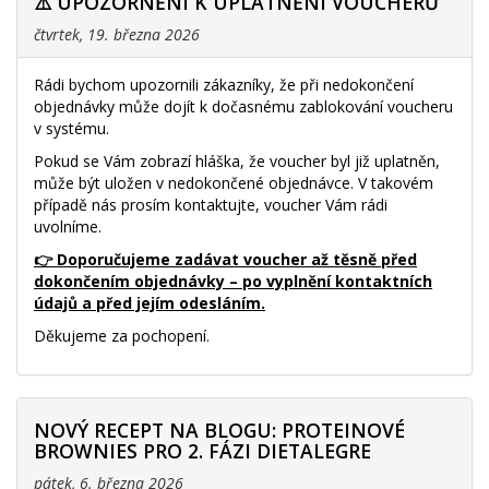
⚠️ UPOZORNĚNÍ K UPLATNĚNÍ VOUCHERŮ
čtvrtek, 19. března 2026
Rádi bychom upozornili zákazníky, že při nedokončení
objednávky může dojít k dočasnému zablokování voucheru
v systému.
Pokud se Vám zobrazí hláška, že voucher byl již uplatněn,
může být uložen v nedokončené objednávce. V takovém
případě nás prosím kontaktujte, voucher Vám rádi
uvolníme.
👉 Doporučujeme zadávat voucher až těsně před
dokončením objednávky – po vyplnění kontaktních
údajů a před jejím odesláním.
Děkujeme za pochopení.
NOVÝ RECEPT NA BLOGU: PROTEINOVÉ
BROWNIES PRO 2. FÁZI DIETALEGRE
pátek, 6. března 2026