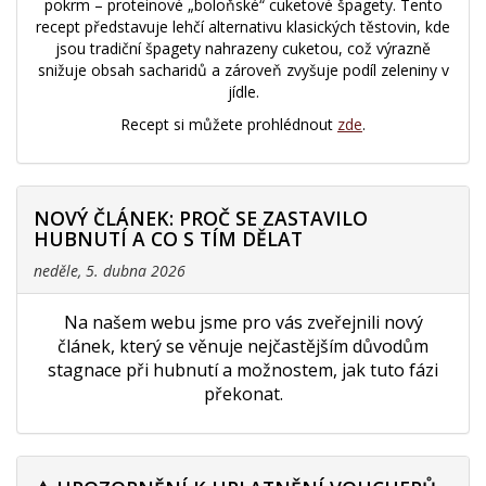
pokrm – proteinové „boloňské“ cuketové špagety. Tento
recept představuje lehčí alternativu klasických těstovin, kde
jsou tradiční špagety nahrazeny cuketou, což výrazně
snižuje obsah sacharidů a zároveň zvyšuje podíl zeleniny v
jídle.
Recept si můžete prohlédnout
zde
.
NOVÝ ČLÁNEK: PROČ SE ZASTAVILO
HUBNUTÍ A CO S TÍM DĚLAT
neděle, 5. dubna 2026
Na našem webu jsme pro vás zveřejnili nový
článek, který se věnuje nejčastějším důvodům
stagnace při hubnutí a možnostem, jak tuto fázi
překonat.