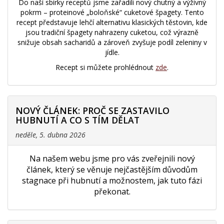
Do naší sbírky receptů jsme zařadili nový chutný a výživný
pokrm – proteinové „boloňské“ cuketové špagety. Tento
recept představuje lehčí alternativu klasických těstovin, kde
jsou tradiční špagety nahrazeny cuketou, což výrazně
snižuje obsah sacharidů a zároveň zvyšuje podíl zeleniny v
jídle.
Recept si můžete prohlédnout
zde
.
NOVÝ ČLÁNEK: PROČ SE ZASTAVILO
HUBNUTÍ A CO S TÍM DĚLAT
neděle, 5. dubna 2026
Na našem webu jsme pro vás zveřejnili nový
článek, který se věnuje nejčastějším důvodům
stagnace při hubnutí a možnostem, jak tuto fázi
překonat.