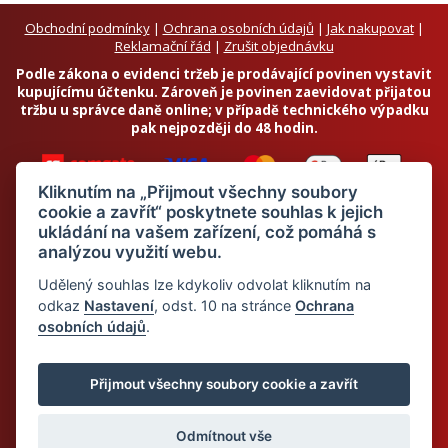
Obchodní podmínky
|
Ochrana osobních údajů
|
Jak nakupovat
|
Reklamační řád
|
Zrušit objednávku
Podle zákona o evidenci tržeb je prodávající povinen vystavit
kupujícímu účtenku. Zároveň je povinen zaevidovat přijatou
tržbu u správce daně online; v případě technického výpadku
pak nejpozději do 48 hodin.
Kliknutím na „Přijmout všechny soubory
cookie a zavřít“ poskytnete souhlas k jejich
ukládání na vašem zařízení, což pomáhá s
analýzou využití webu.
Chci odebírat newsletter
Udělený souhlas lze kdykoliv odvolat kliknutím na
odkaz
Nastavení
, odst. 10 na stránce
Ochrana
osobních údajů
.
Odesláním souhlasím se
zpracováním osobních údajů
© 2026 Dietalegre - bílkovinná dieta pro zdravé hubnutí
Přijmout všechny soubory cookie a zavřít
Odmítnout vše