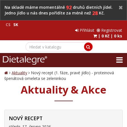
92
Na skladě máme momentálně
druhů dietních jídel.
28
Jedno jídlo u nás dnes pořídíte za méně než
Kč.
CS
SK
Přihlásit
Registrovat
|
0 Kč
|
0 ks
Aktuality
Nový recept (1. fáze, pravé jídlo) - proteinová
špenátová omeleta se zeleninkou
Aktuality & Akce
NOVÝ RECEPT
středa, 17. června 2026