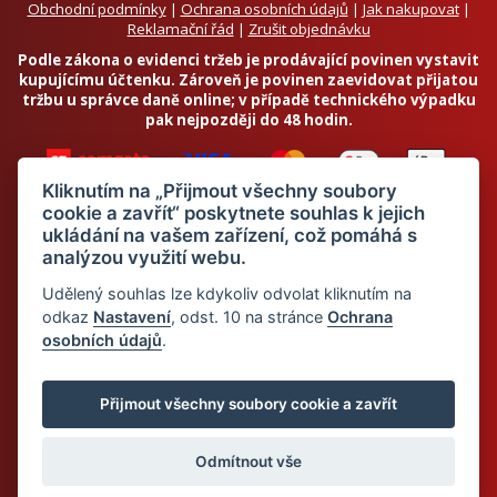
Obchodní podmínky
|
Ochrana osobních údajů
|
Jak nakupovat
|
Reklamační řád
|
Zrušit objednávku
Podle zákona o evidenci tržeb je prodávající povinen vystavit
kupujícímu účtenku. Zároveň je povinen zaevidovat přijatou
tržbu u správce daně online; v případě technického výpadku
pak nejpozději do 48 hodin.
Kliknutím na „Přijmout všechny soubory
cookie a zavřít“ poskytnete souhlas k jejich
ukládání na vašem zařízení, což pomáhá s
analýzou využití webu.
Chci odebírat newsletter
Udělený souhlas lze kdykoliv odvolat kliknutím na
odkaz
Nastavení
, odst. 10 na stránce
Ochrana
osobních údajů
.
Odesláním souhlasím se
zpracováním osobních údajů
© 2026 Dietalegre - bílkovinná dieta pro zdravé hubnutí
Přijmout všechny soubory cookie a zavřít
Odmítnout vše