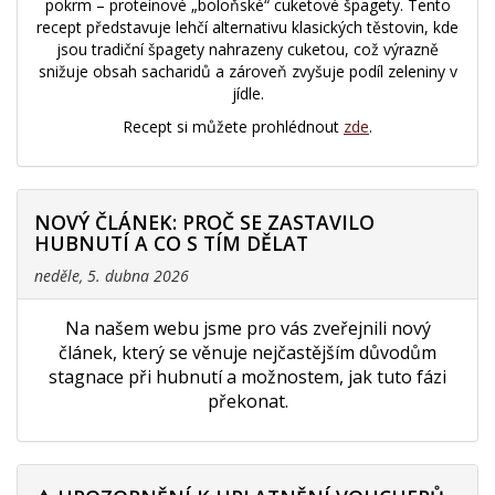
pokrm – proteinové „boloňské“ cuketové špagety. Tento
recept představuje lehčí alternativu klasických těstovin, kde
jsou tradiční špagety nahrazeny cuketou, což výrazně
snižuje obsah sacharidů a zároveň zvyšuje podíl zeleniny v
jídle.
Recept si můžete prohlédnout
zde
.
NOVÝ ČLÁNEK: PROČ SE ZASTAVILO
HUBNUTÍ A CO S TÍM DĚLAT
neděle, 5. dubna 2026
Na našem webu jsme pro vás zveřejnili nový
článek, který se věnuje nejčastějším důvodům
stagnace při hubnutí a možnostem, jak tuto fázi
překonat.