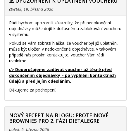
⚠️ UPOZORNĚNÍ K UPLATNĚNÍ VOUCHERŮ
čtvrtek, 19. března 2026
Rádi bychom upozornili zákazníky, že při nedokončení
objednávky může dojít k dočasnému zablokování voucheru
v systému.
Pokud se Vám zobrazí hláška, že voucher byl již uplatněn,
může být uložen v nedokončené objednávce. V takovém
případě nás prosím kontaktujte, voucher Vám rádi
uvolníme.
👉 Doporučujeme zadávat voucher až těsně před
dokončením objednávky – po vyplnění kontaktních
údajů a před jejím odesláním.
Děkujeme za pochopení.
NOVÝ RECEPT NA BLOGU: PROTEINOVÉ
BROWNIES PRO 2. FÁZI DIETALEGRE
pátek, 6. března 2026