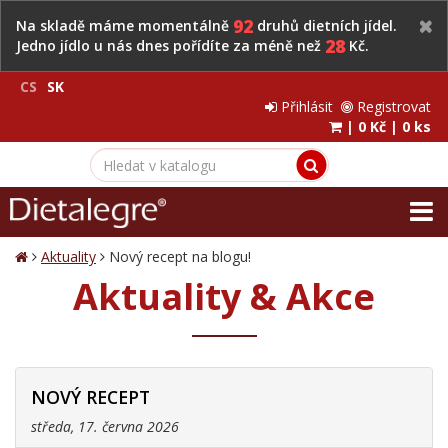
92
Na skladě máme momentálně
druhů dietních jídel.
28
Jedno jídlo u nás dnes pořídíte za méně než
Kč.
CS
SK
Přihlásit
Registrovat
|
0 Kč
|
0 ks
Aktuality
Nový recept na blogu!
Aktuality & Akce
NOVÝ RECEPT
středa, 17. června 2026