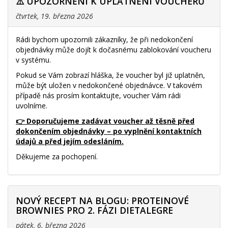
⚠️ UPOZORNĚNÍ K UPLATNĚNÍ VOUCHERŮ
čtvrtek, 19. března 2026
Rádi bychom upozornili zákazníky, že při nedokončení
objednávky může dojít k dočasnému zablokování voucheru
v systému.
Pokud se Vám zobrazí hláška, že voucher byl již uplatněn,
může být uložen v nedokončené objednávce. V takovém
případě nás prosím kontaktujte, voucher Vám rádi
uvolníme.
👉 Doporučujeme zadávat voucher až těsně před
dokončením objednávky – po vyplnění kontaktních
údajů a před jejím odesláním.
Děkujeme za pochopení.
NOVÝ RECEPT NA BLOGU: PROTEINOVÉ
BROWNIES PRO 2. FÁZI DIETALEGRE
pátek, 6. března 2026