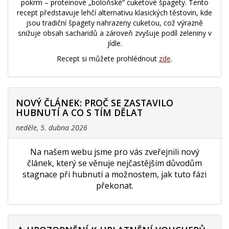
pokrm – proteinové „boloňské“ cuketové špagety. Tento
recept představuje lehčí alternativu klasických těstovin, kde
jsou tradiční špagety nahrazeny cuketou, což výrazně
snižuje obsah sacharidů a zároveň zvyšuje podíl zeleniny v
jídle.
Recept si můžete prohlédnout
zde
.
NOVÝ ČLÁNEK: PROČ SE ZASTAVILO
HUBNUTÍ A CO S TÍM DĚLAT
neděle, 5. dubna 2026
Na našem webu jsme pro vás zveřejnili nový
článek, který se věnuje nejčastějším důvodům
stagnace při hubnutí a možnostem, jak tuto fázi
překonat.