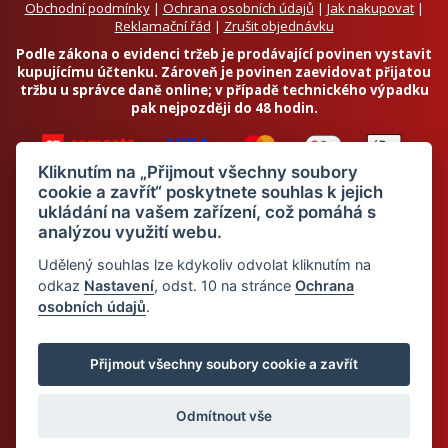
Obchodní podmínky
|
Ochrana osobních údajů
|
Jak nakupovat
|
Reklamační řád
|
Zrušit objednávku
Podle zákona o evidenci tržeb je prodávající povinen vystavit
kupujícímu účtenku. Zároveň je povinen zaevidovat přijatou
tržbu u správce daně online; v případě technického výpadku
pak nejpozději do 48 hodin.
Kliknutím na „Přijmout všechny soubory
cookie a zavřít“ poskytnete souhlas k jejich
ukládání na vašem zařízení, což pomáhá s
analýzou využití webu.
Chci odebírat newsletter
Udělený souhlas lze kdykoliv odvolat kliknutím na
odkaz
Nastavení
, odst. 10 na stránce
Ochrana
osobních údajů
.
Odesláním souhlasím se
zpracováním osobních údajů
© 2026 Dietalegre - bílkovinná dieta pro zdravé hubnutí
Přijmout všechny soubory cookie a zavřít
Odmítnout vše