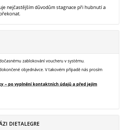
nuje nejčastějším důvodům stagnace při hubnutí a
 překonat.
k dočasnému zablokování voucheru v systému.
nedokončené objednávce. V takovém případě nás prosím
– po vyplnění kontaktních údajů a před jejím
ÁZI DIETALEGRE