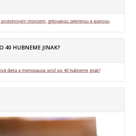
s proteinovým chorizem, grilovanou zeleninou a quinoou
O 40 HUBNEME JINAK?
ová dieta a menopauza: proč po 40 hubneme jinak?