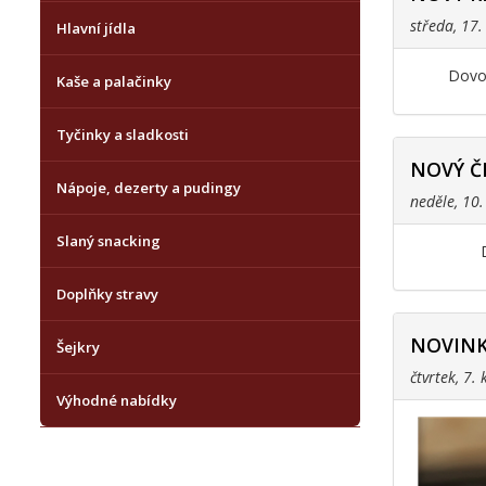
středa, 17
Hlavní jídla
Dovol
Kaše a palačinky
Tyčinky a sladkosti
NOVÝ Č
Nápoje, dezerty a pudingy
neděle, 10
Slaný snacking
Doplňky stravy
NOVINK
Šejkry
čtvrtek, 7.
Výhodné nabídky