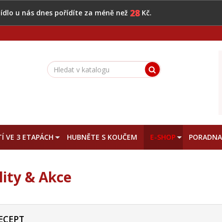
28
 jídlo u nás dnes pořídíte za méně než
Kč.
Í VE 3 ETAPÁCH
HUBNĚTE S KOUČEM
E-SHOP
PORADN
lity & Akce
ECEPT