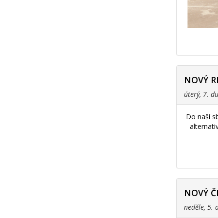
NOVÝ R
úterý, 7. 
Do naší s
alternat
NOVÝ Č
neděle, 5.