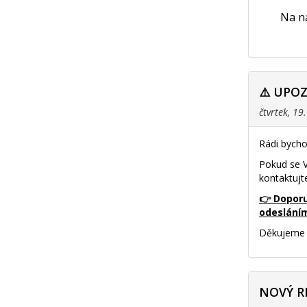
Na na
⚠️ UPO
čtvrtek, 19
Rádi bycho
Pokud se V
kontaktujt
👉 Doporu
odeslání
Děkujeme 
NOVÝ R