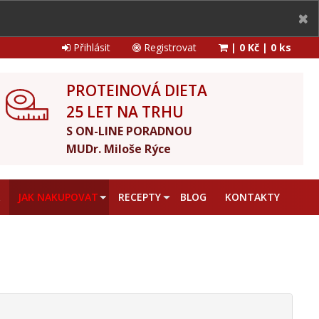
Přihlásit
Registrovat
|
0 Kč
|
0 ks
PROTEINOVÁ DIETA
25 LET NA TRHU
S ON-LINE PORADNOU
MUDr. Miloše Rýce
A
JAK NAKUPOVAT
RECEPTY
BLOG
KONTAKTY