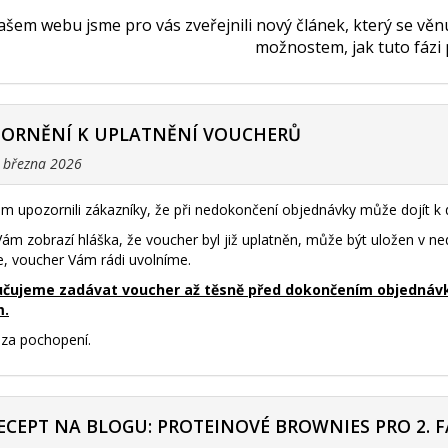
šem webu jsme pro vás zveřejnili nový článek, který se vě
možnostem, jak tuto fázi
ZORNĚNÍ K UPLATNĚNÍ VOUCHERŮ
. března 2026
m upozornili zákazníky, že při nedokončení objednávky může dojít 
ám zobrazí hláška, že voucher byl již uplatněn, může být uložen v 
e, voucher Vám rádi uvolníme.
čujeme zadávat voucher až těsně před dokončením objednávky 
m.
za pochopení.
ECEPT NA BLOGU: PROTEINOVÉ BROWNIES PRO 2. F