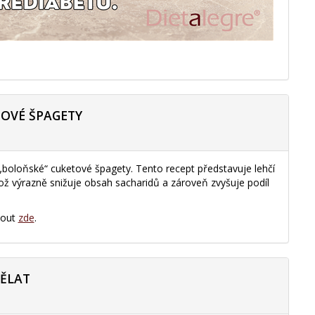
TOVÉ ŠPAGETY
 „boloňské“ cuketové špagety. Tento recept představuje lehčí
 což výrazně snižuje obsah sacharidů a zároveň zvyšuje podíl
nout
zde
.
DĚLAT