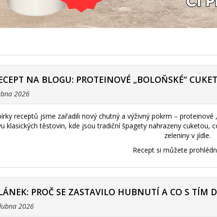
ECEPT NA BLOGU: PROTEINOVÉ „BOLOŇSKÉ“ CUKE
dubna 2026
bírky receptů jsme zařadili nový chutný a výživný pokrm – proteinové
ivu klasických těstovin, kde jsou tradiční špagety nahrazeny cuketou,
zeleniny v jídle.
Recept si můžete prohléd
LÁNEK: PROČ SE ZASTAVILO HUBNUTÍ A CO S TÍM 
 dubna 2026