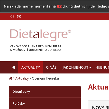
92
Na skladě máme momentálně
druhů dietních jídel. Jedno
CS
SK
CENOVĚ DOSTUPNÁ REDUKČNÍ DIETA
S MOŽNOSTÍ ODBORNÉHO DOHLEDU
AKTUALITY
O NÁS
JAK ZHUBNOUT
HUBNUT
Aktuality
Ocenění Heuréka
Aktua
Dietní boxy
Polévky
NOVÝ R