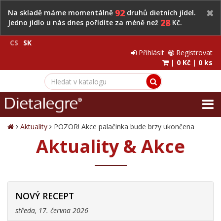
92
Na skladě máme momentálně
druhů dietních jídel.
28
Jedno jídlo u nás dnes pořídíte za méně než
Kč.
CS
SK
Přihlásit
Registrovat
|
0 Kč
|
0 ks
Aktuality
POZOR! Akce palačinka bude brzy ukončena
Aktuality & Akce
NOVÝ RECEPT
středa, 17. června 2026