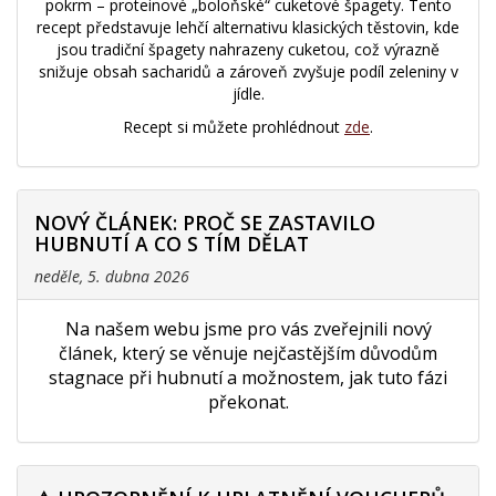
pokrm – proteinové „boloňské“ cuketové špagety. Tento
recept představuje lehčí alternativu klasických těstovin, kde
jsou tradiční špagety nahrazeny cuketou, což výrazně
snižuje obsah sacharidů a zároveň zvyšuje podíl zeleniny v
jídle.
Recept si můžete prohlédnout
zde
.
NOVÝ ČLÁNEK: PROČ SE ZASTAVILO
HUBNUTÍ A CO S TÍM DĚLAT
neděle, 5. dubna 2026
Na našem webu jsme pro vás zveřejnili nový
článek, který se věnuje nejčastějším důvodům
stagnace při hubnutí a možnostem, jak tuto fázi
překonat.