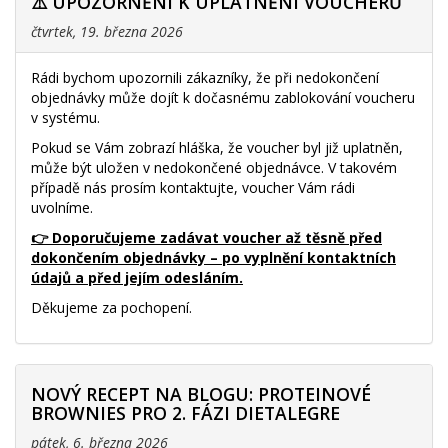
⚠️ UPOZORNĚNÍ K UPLATNĚNÍ VOUCHERŮ
čtvrtek, 19. března 2026
Rádi bychom upozornili zákazníky, že při nedokončení
objednávky může dojít k dočasnému zablokování voucheru
v systému.
Pokud se Vám zobrazí hláška, že voucher byl již uplatněn,
může být uložen v nedokončené objednávce. V takovém
případě nás prosím kontaktujte, voucher Vám rádi
uvolníme.
👉 Doporučujeme zadávat voucher až těsně před
dokončením objednávky – po vyplnění kontaktních
údajů a před jejím odesláním.
Děkujeme za pochopení.
NOVÝ RECEPT NA BLOGU: PROTEINOVÉ
BROWNIES PRO 2. FÁZI DIETALEGRE
pátek, 6. března 2026