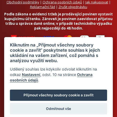
Obchodní podmínky
|
Ochrana osobních údajů
|
Jak nakupovat
|
Reklamační řád
|
Zrušit objednávku
Podle zákona o evidenci tržeb je prodávající povinen vystavit
kupujícímu účtenku. Zároveň je povinen zaevidovat přijatou
tržbu u správce daně online; v případě technického výpadku
pak nejpozději do 48 hodin.
Kliknutím na „Přijmout všechny soubory
cookie a zavřít“ poskytnete souhlas k jejich
ukládání na vašem zařízení, což pomáhá s
analýzou využití webu.
Chci odebírat newsletter
Udělený souhlas lze kdykoliv odvolat kliknutím na
odkaz
Nastavení
, odst. 10 na stránce
Ochrana
osobních údajů
.
Odesláním souhlasím se
zpracováním osobních údajů
© 2026 Dietalegre - bílkovinná dieta pro zdravé hubnutí
Přijmout všechny soubory cookie a zavřít
Odmítnout vše